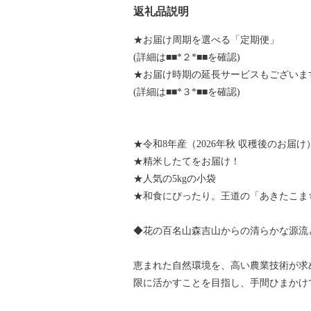
返礼品説明
★お届け周期を選べる「定期便」
(詳細は■■*２*■■を確認)
★お届け時期の延長サービスもございま
(詳細は■■*３*■■を確認)
★令和8年産（2026年秋 収穫後のお届け
★精米したてをお届け！
★人気の5kgの小袋
★和食にぴったり。王道の「あきたこま
◆花の百名山森吉山からの清らかな源流
恵まれた自然環境を、高い農業技術が求
限に活かすことを目指し、手間ひまかけ