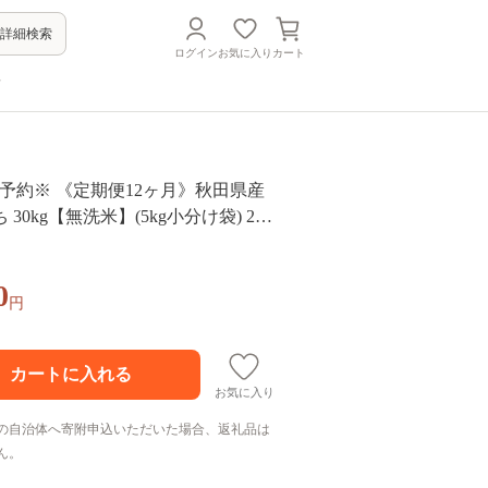
詳細検索
ログイン
お気に入り
カート
方
米予約※ 《定期便12ヶ月》秋田県産
30kg【無洗米】(5kg小分け袋) 202
8年産 お届け周期調整可能 隔月に調
 すずき農産 [すずき農産 秋田 お米 あ
0
米どころ 東北 北秋田市 定期便 毎月
円
お気に入り
の自治体へ寄附申込いただいた場合、返礼品は
ん。