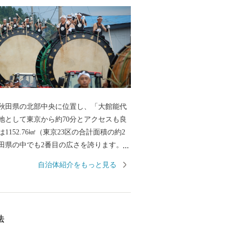
田県の北部中央に位置し、「大館能代
地として東京から約70分とアクセスも良
1152.76㎢（東京23区の合計面積の約2
田県の中でも2番目の広さを誇ります。そ
な自然に囲まれ、四季の移り変わりに合
自治体紹介をもっと見る
表情を見せてくれます。「花の百名山」
『森吉山』では、多種多様な高山植物は
のダイナミックな樹氷は日本三大樹氷観
としても知られています。 また、この
法
境は、狩猟を生業としてきた「マタギ」