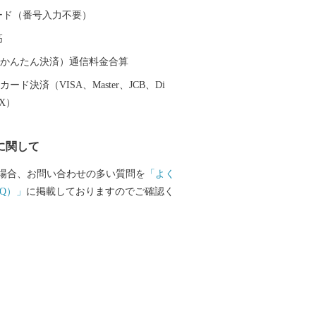
献し、現在でも阿仁地区ではマタギ発祥
 カード（番号入力不要）
その文化を色濃く伝えています。 北秋
高
「秋田内陸縦貫鉄道」は、鷹巣～角館
陸部を南北に縦貫するローカル線です。
（auかんたん決済）通信料金合算
のどかな田園や雄大な山々が広がり、日
ード決済（VISA、Master、JCB、Di
感じることができます。沿線にある前田
EX）
ットアニメ映画の劇中に登場した駅のモ
とで話題にもなりました。 その他、世
に関して
太鼓や世界遺産登録を目指す伊勢堂岱遺
ーツ「北あきたバター餅」などがあり、
場合、お問い合わせの多い質問を
「よく
然など、様々な楽しみ方ができるまちで
Q）」
に掲載しておりますのでご確認く