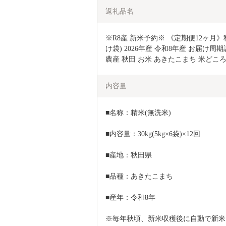
返礼品名
※R8産 新米予約※ 《定期便12ヶ月》秋
け袋) 2026年産 令和8年産 お届け周
農産 秋田 お米 あきたこまち 米どころ
内容量
■名称：精米(無洗米)
■内容量：30kg(5kg×6袋)×12回
■産地：秋田県
■品種：あきたこまち
■産年：令和8年
※毎年秋頃、新米収穫後に自動で新米