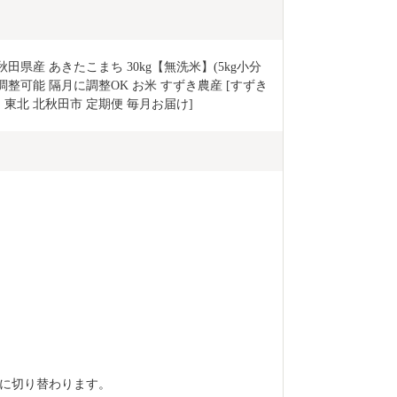
田県産 あきたこまち 30kg【無洗米】(5kg小分
期調整可能 隔月に調整OK お米 すずき農産 [すずき
 東北 北秋田市 定期便 毎月お届け]
に切り替わります。