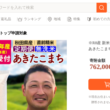
返礼品
ランキング
地域
特集
初めての
トップ申請対象
※R8産 新
あきたこまち 
6年産 令和
整OK お米
寄附金額
762,00
きたこまち 
お届け]
現在お住まい
贈答されませ