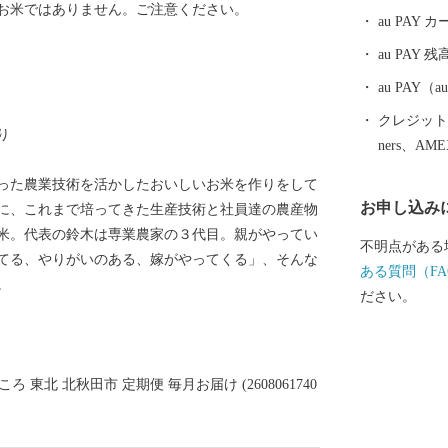
お米ではありません。ご注意ください。
にも大きく貢
au PAY
の地として、
au PAY 残
田市内を走る
と、秋田県内
au PAY
車窓の外には
クレジットカ
り
本の原風景を
ners、AM
南駅は、大ヒ
った農業技術を活かしたおいしいお米を作りをして
デルというこ
お申し込み
に、これまで培ってきた生産技術と社員達の農産物
界一の綴子大
米。代表の鈴木は専業農家の３代目。親がやってい
跡、田舎スイ
不明点がある
てる、やりがいのある、嫁がやってくる」、そんな
文化・食・自
ある質問（FA
。
す。
ださい。
 東北 北秋田市 定期便 毎月お届け (2608061740