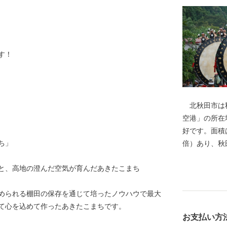
す！
）
北秋田市は秋
空港」の所在
好です。面積は
ち」
倍）あり、秋
の多くは豊か
と、高地の澄んだ空気が育んだあきたこまち
わせ、様々な
に数えられる
められる棚田の保存を通じて培ったノウハウで最大
もちろん、冬
て心を込めて作ったあきたこまちです。
賞地のひとつ
お支払い方
豊かな自然環