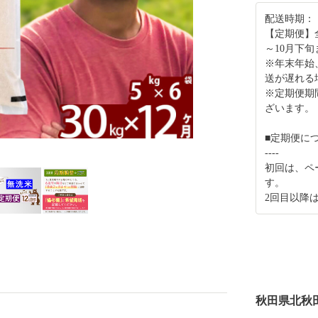
配送時期：
【定期便】
～10月下
※年末年始
送が遅れる
※定期便期
ざいます。
■定期便に
----
初回は、ペ
す。
2回目以降
秋田県北秋