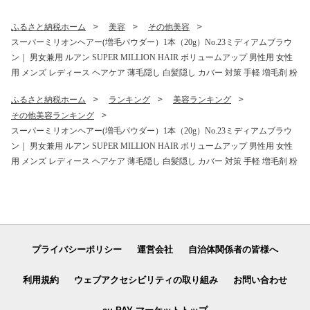
い 楽しい おうちごはん 簡単
ちごはん 簡単ご飯 コナリエ
ご飯 コナリエ 群馬県 前橋市
群馬県 前橋市
ふるさと納税ホーム
美容
その他美容
スーパーミリオンヘアー(増毛パウダー）1本（20g）No.23ミディアムブラウ
ン｜ 男女兼用 ルアン SUPER MILLION HAIR ボリュームアップ 男性用 女性
用 メンズ レディース ヘアケア 薄毛隠し 白髪隠し カバー 対策 手軽 増毛剤 粉
ふるさと納税ホーム
ランキング
美容ランキング
その他美容ランキング
スーパーミリオンヘアー(増毛パウダー）1本（20g）No.23ミディアムブラウ
ン｜ 男女兼用 ルアン SUPER MILLION HAIR ボリュームアップ 男性用 女性
用 メンズ レディース ヘアケア 薄毛隠し 白髪隠し カバー 対策 手軽 増毛剤 粉
プライバシーポリシー
運営会社
自治体関係者の皆様へ
利用規約
ウェブアクセシビリティの取り組み
お問い合わせ