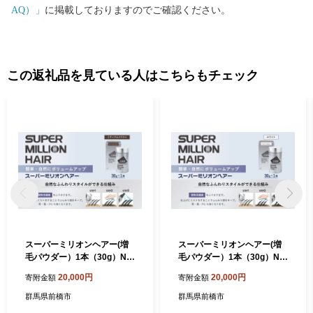
AQ）」
に掲載しておりますのでご確認ください。
この返礼品を見ている人はこちらもチェック
スーパーミリオンヘアー(増
スーパーミリオンヘアー(増
毛パウダー）1本（30g）No.
毛パウダー）1本（30g）No.
23ミディアムブラウン｜ 男
15ホワイト｜ 男女兼用 ルア
20,000円
20,000円
寄附金額
寄附金額
女兼用 ルアン SUPER MILLI
ン SUPER MILLION HAIR ボ
ON HAIR ボリュームアップ
リュームアップ 男性用 女性
群馬県前橋市
群馬県前橋市
男性用 女性用 メンズ レディ
用 メンズ レディース ヘアケ