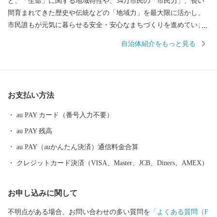
ど、「生命」に関する地域特性や、34万市民の「市民力」、長い
間育まれてきた歴史や伝統などの「地域力」を最大限に活かし、
市民誰もが元気に暮らせる安全・安心なまちづくりを進めていま
す。 ふるさと納税制度の実施にあたっては、全国の賛同者とと
自治体紹介をもっと見る
もに事業を推進したい13のプロジェクトコース と市長一任コース
の計14通りの使い道を掲載させていただき、多様な本市の特産品
や体験サービスを返礼品としてご用意させていただいておりま
す。 前橋市出身の皆様、全国にお住まいの皆様には、「前橋」
お支払い方法
づくりにご協力いただくとともに、本市在住の皆様におかれて
も、市外でご活躍されている多くの方々に、前橋市への「ふるさ
au PAY カード（番号入力不要）
と納税」についてご案内いただきますよう、お願い申し上げま
au PAY 残高
す。 全国の皆様からの温かい応援を心からお待ちしています。
au PAY（auかんたん決済）通信料金合算
クレジットカード決済（VISA、Master、JCB、Diners、AMEX）
お申し込みに関して
不明点がある場合、お問い合わせの多い質問を
「よくある質問（F