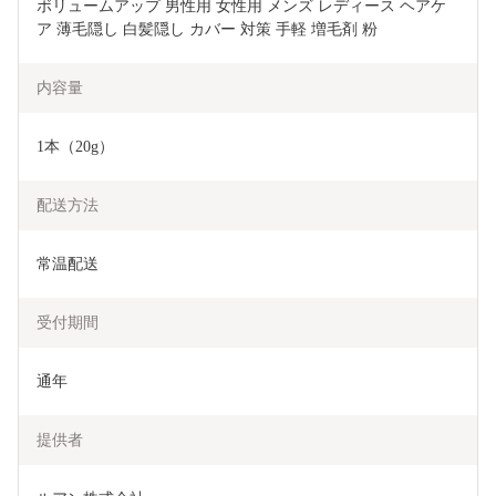
ボリュームアップ 男性用 女性用 メンズ レディース ヘアケ
ア 薄毛隠し 白髪隠し カバー 対策 手軽 増毛剤 粉
内容量
1本（20g）
配送方法
常温配送
受付期間
通年
提供者