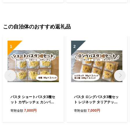
ース ヘアケア 薄毛隠し 白髪
ア 薄毛隠し 白髪隠し カバー
隠し カバー 対策 手軽 増毛剤
対策 手軽 増毛剤 粉
粉
この自治体のおすすめ返礼品
1
2
パスタ ショートパスタ3種セ
パスタ ロングパスタ3種セッ
ット カザレッチェ カンパネ
ト レジネッテ タリアテッレ
ッレ リガトーニ｜生パスタ
ビーゴリ｜生パスタ パスタ
7,000円
7,000円
寄附金額
寄附金額
パスタ コナリエ 簡単 本格 シ
コナリエ 簡単 本格 ロングパ
ョートパスタ カザレッチェ
スタ レジネッテ タリアテッ
カンパネッレ リガトーニ 小
レ ビーゴリ 小麦 珍しい めず
麦 珍しい めずらしい おいし
らしい おいしい 楽しい おう