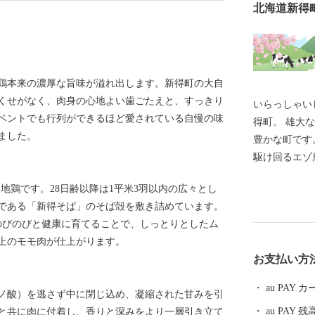
北海道新得
鶏本来の濃厚な旨味が溢れ出します。新得町の大自
くせがなく、肉身の心地よい歯ごたえと、すっきり
いらっしゃい
ベントでも行列ができるほど愛されている自慢の味
得町。 雄大
ました。
豊かな町です。 風味よく香り高い蕎麦、広大
駆け回るエゾ
ヨーグルトな
な地鶏です。28日齢以降は1平米3羽以内の広々とし
楽しむラフテ
である「新得そば」のそば殻を敷き詰めています。
乗馬や渓流釣
くのびのびと健康に育てることで、しっとりとしたム
ノーボードな
上のモモ肉が仕上がります。
が多いのも大きな魅力で
お支払い方
たりとした時
くれる温泉も
au PAY
ノ酸）を逃さず中に閉じ込め、凝縮された甘みを引
楽しみ方はあ
au PAY 残
と共に肉に付着し、香りと深みをより一層引き立て