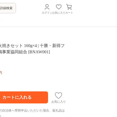
詳細検索
ログイン
お気に入り
カート
方
きセット 160g×4 | 十勝・新得フ
事業協同組合 [BNAW001]
円
お気に入り
の自治体へ寄附申込いただいた場合、返礼品は
ん。