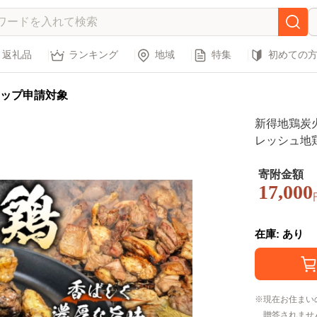
返礼品
ランキング
地域
特集
初めての
ップ申請対象
新得地鶏炭火焼
レッシュ地鶏
寄附金額
17,000
在庫: あり
現在お住まい
贈答されませ