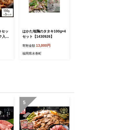
きセッ
はかた地鶏のタタキ100g×4
ック入り)
セット【1430926】
13,000円
寄附金額
福岡県水巻町
5
6