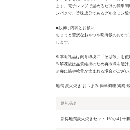
ます。電子レンジで温めるだけの簡単調
ンパクで、旨味成分であるグルタミン酸
■お届け内容とお願い
ちょっと贅沢なおやつや晩御飯のおかず
します。
※本返礼品は飼育環境に「そば殻」を使
※解凍後は品質維持のため再冷凍を避け
※稀に筋や軟骨が含まれる場合がござい
地鶏 炭火焼き おつまみ 簡単調理 鶏肉 
返礼品名
新得地鶏炭火焼きセット 160g×4 | 