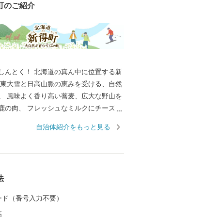
町のご紹介
しんとく！ 北海道の真ん中に位置する新
な東大雪と日高山脈の恵みを受ける、自然
な野山を
鹿の肉、 フレッシュなミルクにチーズに
ど、美味しいものが沢山！ 豊かな水源で
自治体紹介をもっと見る
ィング・カヌー・SUPが大人気！ さらに
り・トレッキング・ゴルフ・スキー・ス
ど、 四季折々の自然の中で楽しめる遊び
す。 町には小川が流れ、ゆっ
法
間が流れています。 日々の疲れを癒して
多数。山の奥にひっそりと佇む秘湯も。
 カード（番号入力不要）
なた次第！ 北海道・新得町にぜひお越し
高