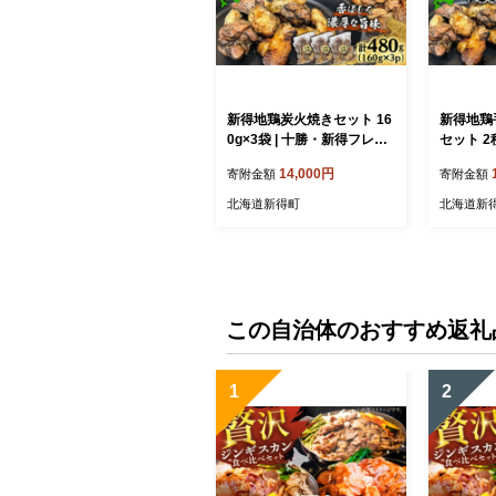
新得地鶏炭火焼きセット 16
新得地鶏
0g×3袋 | 十勝・新得フレッ
セット 2
シュ地鶏事業協同組合 [BN
炭火焼セッ
14,000円
寄附金額
寄附金額
AW008]
得フレッ
組合 [BN
北海道新得町
北海道新
この自治体のおすすめ返礼
1
2