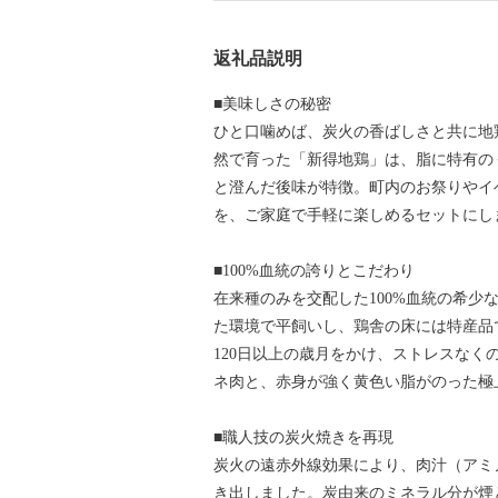
返礼品説明
■美味しさの秘密
ひと口噛めば、炭火の香ばしさと共に地
然で育った「新得地鶏」は、脂に特有の
と澄んだ後味が特徴。町内のお祭りやイ
を、ご家庭で手軽に楽しめるセットにし
■100%血統の誇りとこだわり
在来種のみを交配した100%血統の希少
た環境で平飼いし、鶏舎の床には特産品
120日以上の歳月をかけ、ストレスな
ネ肉と、赤身が強く黄色い脂がのった極
■職人技の炭火焼きを再現
炭火の遠赤外線効果により、肉汁（アミ
き出しました。炭由来のミネラル分が煙