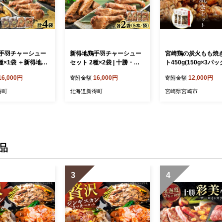
手羽チャーシュー
新得地鶏手羽チャーシュー
宮崎鶏の炭火もも焼
種×1袋 ＋新得地鶏
セット 2種×2袋 | 十勝・新
ト450g(150g×3パ
ト 2袋 | 十勝・新
得フレッシュ地鶏事業協同
_M035-001
16,000円
16,000円
12,000円
寄附金額
寄附金額
シュ地鶏事業協同
組合 [BNAW002] 鶏肉 地鶏
AW010]
地どり じどり ジドリ jidori
得町
北海道新得町
宮崎県宮崎市
北海道 チャーシュー 叉焼
お惣菜 甘辛 手羽先 手羽元
おつまみ おかず オードブル
おもてなし 手土産
品
3
4