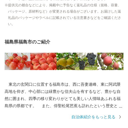
提供元の都合などにより、掲載中に予告なく返礼品の仕様（規格、容量、
パッケージ、原材料など）が変更される場合がございます。お届けした返
礼品のパッケージやラベルに記載されている注意書きなどをご確認くださ
い。
福島県福島市のご紹介
東北の玄関口に位置する福島市は、西に吾妻連峰、東に阿武隈
高地を仰ぎ、中心部には緑豊かな信夫山を有するなど、豊かな自
然に囲まれ、四季の移り変わりがとても美しい人情味あふれる福
島県の県都です。 また、俳聖松尾芭蕉も訪れたという歴史と伝
統に培われた「飯坂温泉」をはじめ、こけしと水芭蕉の里「土湯
自治体紹介をもっと見る
温泉」や奥州三高湯の一つに数えられる温泉郷「高湯温泉」とい
ったそれぞれに特色のある温泉地を有しているほか、初夏のサク