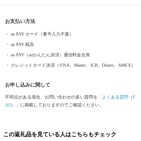
ランボにはじまり、夏のモモ、秋のナシやブドウ、初冬のリンゴ
など、一年中くだものの絶えない「くだものの宝石箱」として全
お支払い方法
国の皆様に親しまれております。
au PAY カード（番号入力不要）
au PAY 残高
au PAY（auかんたん決済）通信料金合算
クレジットカード決済（VISA、Master、JCB、Diners、AMEX）
お申し込みに関して
不明点がある場合、お問い合わせの多い質問を
「よくある質問（F
AQ）」
に掲載しておりますのでご確認ください。
この返礼品を見ている人はこちらもチェック