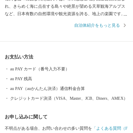
れ、きらめく海に点在する島々や絶景が望める天草観海アルプス
など、日本有数の自然環境や観光資源を誇る、地上の楽園です。
四季折々に魅せる色鮮やかで圧倒的な美観。 穏やかな内海と肥沃
自治体紹介をもっと見る
な大地に育まれる至高の食材。 壮大な歴史や天然温泉に抱かれる
極上の癒し。 海や山を楽しみ尽くすバラエティー豊かな遊び。 驚
きと悦び溢れる楽園「上天草市」をよろしくお願いします。
お支払い方法
au PAY カード（番号入力不要）
au PAY 残高
au PAY（auかんたん決済）通信料金合算
クレジットカード決済（VISA、Master、JCB、Diners、AMEX）
お申し込みに関して
不明点がある場合、お問い合わせの多い質問を
「よくある質問（F