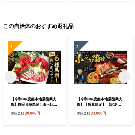
この自治体のおすすめ返礼品
1
2
【令和8年度熊本地震復興支
【令和8年度熊本地震復興支
援】国産 6種馬刺し食べ比べ
援】【数量限定】 【訳あ
セット（馬刺し専用醤油付
り】 【ミシュラン星付きの
20,000円
23,000円
寄附金額
寄附金額
き） 計約280g 馬刺し 馬肉
プロが愛用】海水育ちの 天
肉 上赤身 霜降り 中トロ 大ト
草 藍うなぎ 小ぶり 蒲焼 500
ロ たてがみ ロース ふたえご
g（4～5尾） 養殖期間中 無
専用醤油 80ml×1本 冷凍 熊
投薬 鰻 ウナギ うなぎ うなぎ