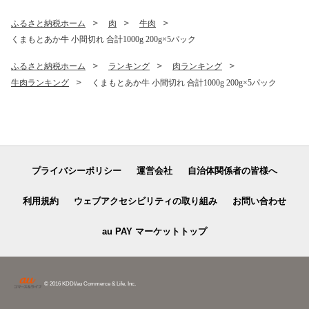
本県 上天草市
蒲焼 鰻の蒲焼 国産 【2026年
6月下旬より順次発送予定】
ふるさと納税ホーム
肉
牛肉
くまもとあか牛 小間切れ 合計1000g 200g×5パック
ふるさと納税ホーム
ランキング
肉ランキング
牛肉ランキング
くまもとあか牛 小間切れ 合計1000g 200g×5パック
プライバシーポリシー
運営会社
自治体関係者の皆様へ
利用規約
ウェブアクセシビリティの取り組み
お問い合わせ
au PAY マーケットトップ
© 2016 KDDI/au Commerce & Life, Inc.