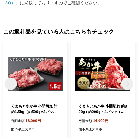
AQ）」
に掲載しておりますのでご確認ください。
この返礼品を見ている人はこちらもチェック
くまもとあか牛 小間切れ 計
くまもとあか牛 小間切れ 約8
約1.5kg（約500g✕3パッ
00g ( 約200g × 4パック ) お
ク） 牛肉 和牛 こま切れ
肉 肉 ニク にく 牛肉 牛 赤身
18,000円
14,000円
寄附金額
寄附金額
霜降り おかず 精肉 冷凍
熊本県上天草市
熊本県上天草市