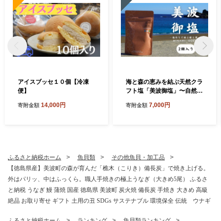
アイスブッセ１０個【冷凍
海と森の恵みを結ぶ天然クラ
便】
フト塩「美波御塩」〜自然循
環型・薪火平釜製法〜徳島県
14,000円
7,000円
寄附金額
寄附金額
美波町 四国 海塩 天然塩 クラ
フト塩 粗塩 調味料 無添加 ミ
ネラル 平釜 薪火 地下海水 ウ
ミガメ ネイチャーポジティ
ブ サステナブル エコ 環境保
全 手作り おにぎり 天ぷら ス
ふるさと納税ホーム
魚貝類
その他魚貝・加工品
テーキ 焼肉 塩焼き バーベキ
【徳島県産】美波町の森が育んだ「樵木（こりき）備長炭」で焼き上げる。
ュー キャンプ飯 ギフト 贈り
外はパリッ、中はふっくら。職人手焼きの極上うなぎ（大きめ5尾） ふるさ
物 お取り寄せ ご当地
と納税 うなぎ 鰻 蒲焼 国産 徳島県 美波町 炭火焼 備長炭 手焼き 大きめ 高級
絶品 お取り寄せ ギフト 土用の丑 SDGs サステナブル 環境保全 伝統 ウナギ
ふるさと納税ホーム
ランキング
魚貝類ランキング