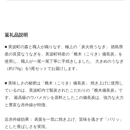
返礼品説明
■ 美波町の森と職人が織りなす、極上の「炭火焼うなぎ」 徳島県
産の良質なうなぎを、美波町特産の「樵木（こりき）備長炭」を
使用し、職人が一尾一尾丁寧に手焼きしました。 大きめのうなぎ
（約170g）を5尾セットでお届けします。
■ 美味しさの秘密は「樵木（こりき）備長炭」 焼き上げに使用し
ているのは、美波町内で製炭されたこだわりの『樵木備長炭』で
す。 最高級のウバメガシを原料としたこの備長炭は、強力な火力
と豊富な赤外線が特徴。
近赤外線効果： 表面を一気に焼き上げ、旨味を逃さず「パリッ」
とした香ばしさを実現。