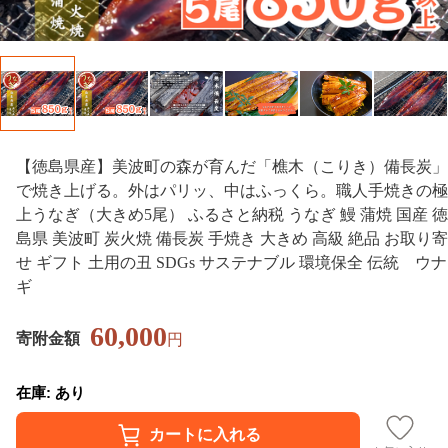
【徳島県産】美波町の森が育んだ「樵木（こりき）備長炭」
で焼き上げる。外はパリッ、中はふっくら。職人手焼きの極
上うなぎ（大きめ5尾） ふるさと納税 うなぎ 鰻 蒲焼 国産 徳
島県 美波町 炭火焼 備長炭 手焼き 大きめ 高級 絶品 お取り寄
せ ギフト 土用の丑 SDGs サステナブル 環境保全 伝統 ウナ
ギ
60,000
寄附金額
円
在庫: あり