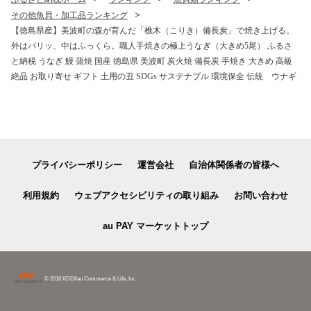
その他魚貝・加工品ランキング
【徳島県産】美波町の森が育んだ「樵木（こりき）備長炭」で焼き上げる。
外はパリッ、中はふっくら。職人手焼きの極上うなぎ（大きめ5尾） ふるさ
と納税 うなぎ 鰻 蒲焼 国産 徳島県 美波町 炭火焼 備長炭 手焼き 大きめ 高級
絶品 お取り寄せ ギフト 土用の丑 SDGs サステナブル 環境保全 伝統 ウナギ
プライバシーポリシー
運営会社
自治体関係者の皆様へ
利用規約
ウェブアクセシビリティの取り組み
お問い合わせ
au PAY マーケットトップ
© 2016 KDDI/au Commerce & Life, Inc.