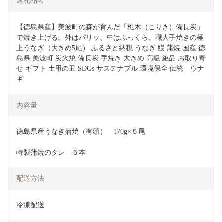
返礼品名
【徳島県産】美波町の森が育んだ「樵木（こりき）備長炭」
で焼き上げる。外はパリッ、中はふっくら。職人手焼きの極
上うなぎ（大きめ5尾） ふるさと納税 うなぎ 鰻 蒲焼 国産 徳
島県 美波町 炭火焼 備長炭 手焼き 大きめ 高級 絶品 お取り寄
せ ギフト 土用の丑 SDGs サステナブル 環境保全 伝統　ウナ
ギ
内容量
徳島県産うなぎ蒲焼（有頭）　170g×５尾
特製蒲焼のタレ　５本
配送方法
冷凍配送