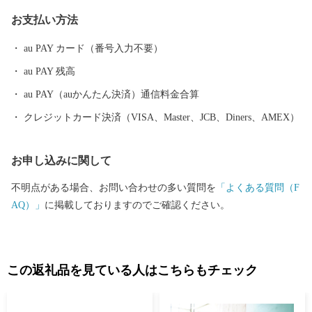
業は古くから漁業が中心であり、漁具・漁法が発達し、延縄や定
お支払い方法
置網、和船の建造などが工夫されてきました。 総面積は140.74ｋ
m2、人口は、7,092人（平成27年国勢調査）です。 太平洋気候区
au PAY カード（番号入力不要）
域にあり、年間の降雨量は約3,000ミリという日本の最多雨地域で
au PAY 残高
す。 沿岸では平均気温が約16度になり、真冬でも海水温が10度以
下に下がることはなく、冬でも暖かな気候です。 海岸部や離島に
au PAY（auかんたん決済）通信料金合算
は亜熱帯植物が分布しています。
クレジットカード決済（VISA、Master、JCB、Diners、AMEX）
お申し込みに関して
不明点がある場合、お問い合わせの多い質問を
「よくある質問（F
AQ）」
に掲載しておりますのでご確認ください。
この返礼品を見ている人はこちらもチェック