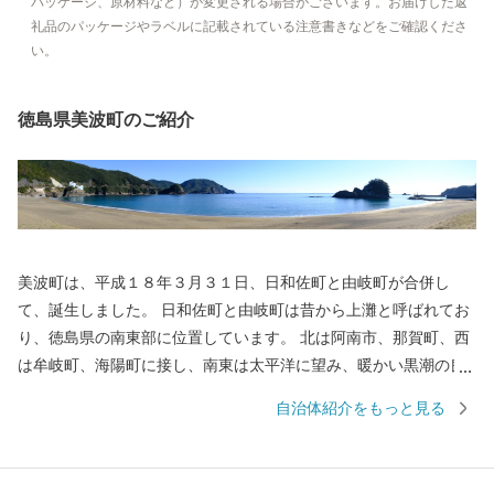
パッケージ、原材料など）が変更される場合がございます。お届けした返
礼品のパッケージやラベルに記載されている注意書きなどをご確認くださ
い。
徳島県美波町のご紹介
美波町は、平成１８年３月３１日、日和佐町と由岐町が合併し
て、誕生しました。 日和佐町と由岐町は昔から上灘と呼ばれてお
り、徳島県の南東部に位置しています。 北は阿南市、那賀町、西
は牟岐町、海陽町に接し、南東は太平洋に望み、暖かい黒潮の良
好な漁場を有しています。 海岸部は、海亀が産卵をする砂浜、陸
自治体紹介をもっと見る
けい島、離島、海食崖、海食窪、海食洞、多様な岩礁など、非常
に変化に富んだ海岸線となっており、多くは「室戸阿南海岸国定
公園」に指定され、風光明媚なリアス式海岸となっています。 産