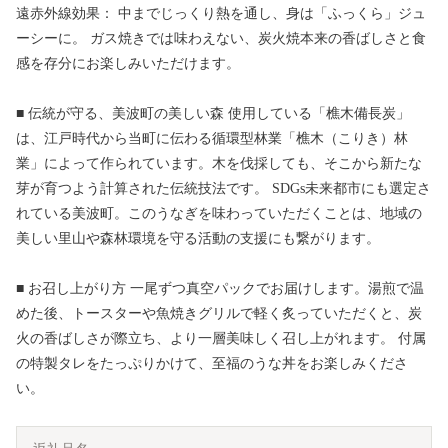
遠赤外線効果： 中までじっくり熱を通し、身は「ふっくら」ジュ
ーシーに。 ガス焼きでは味わえない、炭火焼本来の香ばしさと食
感を存分にお楽しみいただけます。
■ 伝統が守る、美波町の美しい森 使用している「樵木備長炭」
は、江戸時代から当町に伝わる循環型林業「樵木（こりき）林
業」によって作られています。木を伐採しても、そこから新たな
芽が育つよう計算された伝統技法です。 SDGs未来都市にも選定さ
れている美波町。このうなぎを味わっていただくことは、地域の
美しい里山や森林環境を守る活動の支援にも繋がります。
■ お召し上がり方 一尾ずつ真空パックでお届けします。湯煎で温
めた後、トースターや魚焼きグリルで軽く炙っていただくと、炭
火の香ばしさが際立ち、より一層美味しく召し上がれます。 付属
の特製タレをたっぷりかけて、至福のうな丼をお楽しみくださ
い。