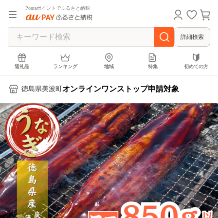
Pontaポイントでふるさと納税
詳細検索
返礼品
ランキング
地域
特集
初めての方
オンラインワンストップ申請対象
徳島県美波町