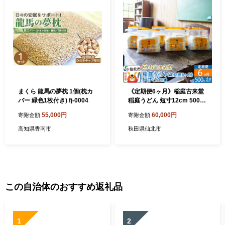
まくら 龍馬の夢枕 1個(枕カ
《定期便6ヶ月》稲庭古来堂
バー 緑色1枚付き) fj-0004
稲庭うどん 短寸12cm 500g×
6袋を6回お届け 計18kg 伝統
55,000円
60,000円
寄附金額
寄附金額
製法認定 稲庭古来うどん
高知県香南市
秋田県仙北市
この自治体のおすすめ返礼品
1
2