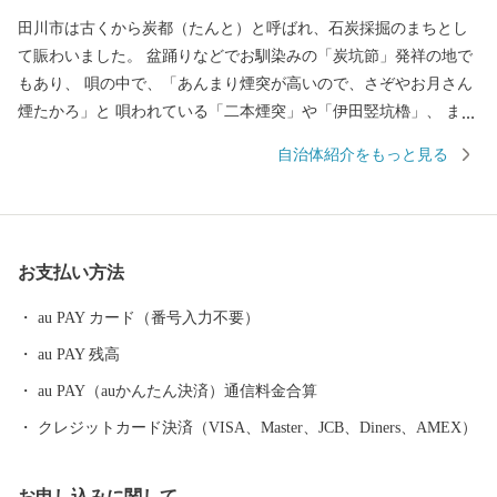
田川市は古くから炭都（たんと）と呼ばれ、石炭採掘のまちとし
て賑わいました。 盆踊りなどでお馴染みの「炭坑節」発祥の地で
もあり、 唄の中で、「あんまり煙突が高いので、さぞやお月さん
煙たかろ」と 唄われている「二本煙突」や「伊田竪坑櫓」、 ま
た、国内初のユネスコ世界の記憶に登録された 「山本作兵衛コレ
自治体紹介をもっと見る
クション」など、 数々の炭坑遺産を有する自然・歴史・文化が薫
るまちです。 御支援いただいた寄附金は、本市のまちづくり及び
市民のために効果的に 活用させていただきますので、 本市に対し
ます応援をよろしくお願いします。
お支払い方法
au PAY カード（番号入力不要）
au PAY 残高
au PAY（auかんたん決済）通信料金合算
クレジットカード決済（VISA、Master、JCB、Diners、AMEX）
お申し込みに関して