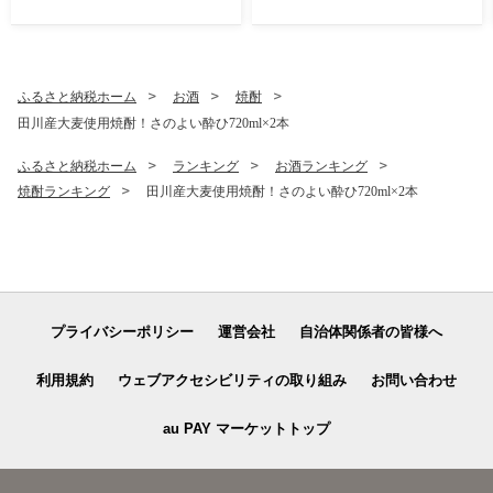
凍 簡単調理 惣菜 おかず おつ
おせち 縁起物 祝箸付 福岡 お
まみ 酒のつまみ 酒の肴 肉 ほ
節 オセチ oseti osechi お祝
るもん ビール 小分け 真空パ
い 迎春おせち 本格おせち お
ック 個包装 牛にく 焼肉 焼き
せち予約 年末 年始 お取り寄
肉 ホルモン焼き BBQ バーベ
せ 新春 贅沢おせち こだわり
ふるさと納税ホーム
お酒
焼酎
キュー ご飯 horumon ジュー
おせち 惣菜 老舗おせち ふる
田川産大麦使用焼酎！さのよい酔ひ720ml×2本
シー 歯ごたえ 味付 味付き も
さと納税おせち 御節 お節料
つ モツ 鉄板焼き お肉 炒め物
理 正月 調理不要 おせち料理
ふるさと納税ホーム
ランキング
お酒ランキング
ご自宅用
2027 冷凍
焼酎ランキング
田川産大麦使用焼酎！さのよい酔ひ720ml×2本
プライバシーポリシー
運営会社
自治体関係者の皆様へ
利用規約
ウェブアクセシビリティの取り組み
お問い合わせ
au PAY マーケットトップ