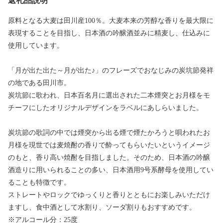
返礼品説明
原料となる大麦は田川産100％。大麦本来の芳醇な香りを最大限に
表現することを目指し、日本酒の吟醸酒並みに精麦し、仕込みに
使用しています。
「月が出た出た～月が出た♪」のフレーズでおなじみの炭坑節発祥
の地である田川市。
炭坑節に歌われ、日本百名月に選出された二本煙突とお月様をモ
チーフにしたオリジナルデザインをラベルにあしらいました。
炭坑節の歌詞の中では煙突から出る煙で煙たかろうと唄われたお
月様を現世では麦焼酎の香りで酔ってもらいたいというイメージ
のもと、香り高い焼酎を目指しました。そのため、日本酒の吟醸
酒造りに用いられることの多い、日本酒用9号系酵母を使用してい
ることも特徴です。
ストレートやロックでゆっくりと香りとともにお楽しみいただけ
ますし、食中酒として水割り、ソーダ割りもおすすめです。
※アルコール分：25度