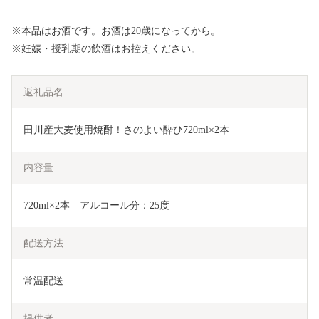
※本品はお酒です。お酒は20歳になってから。
※妊娠・授乳期の飲酒はお控えください。
返礼品名
田川産大麦使用焼酎！さのよい酔ひ720ml×2本
内容量
720ml×2本　アルコール分：25度
配送方法
常温配送
提供者