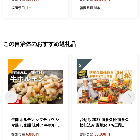
福岡県田川市
福岡県田川市
この自治体のおすすめ返礼品
1
2
牛肉 ホルモン シマチョウ シ
おせち 2027 博多久松 博多久
マ腸 しま腸 味付け 牛ホルモ
松仕込み 豪華おせち三段重
ン 1kg 味付き 味付き肉 レモ
『門松』 6寸 3段重 2～3人前
6,000円
36,000円
寄附金額
寄附金額
ン 塩レモン 塩レモンだれ 冷
おせち料理 重箱 お正月 冷凍