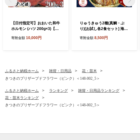
【日付指定可】おおいた和牛
りゅうきゅう2種(真鯛・ぶ
ホルモン (ハツ 200g×3)【ニ
り)[お試し各2食セット] 海鮮
ード牧場】 高級 国産 ブラン
丼 漬け丼 りゅうきゅう 豊後
10,000円
8,500円
寄附金額
寄附金額
ド 牛肉 牛ハツ ココロ ハート
絆屋 魚 カイセンドン リュウ
心臓 九州 大分県 冷凍 小分け
キュウ かいせんどん 刺身 冷
黒毛 和牛 豊後牛 人気 お肉
凍 流水解凍 詰め合わせ おせ
日本一 受賞 お楽しみ 焼肉 焼
ち セット 産地直送 国産 大分
き肉 やきにく バーベキュー
海鮮 漬け 醤油漬 真空パック
BBQ キャンプ おすすめ ラン
小分け 惣菜 JAL機内食 鯛 タ
ふるさと納税ホーム
雑貨・日用品
花・苗木
キング 10000円 ＜129-021
イ たい 鰤 ブリ ぶり 100年フ
きつきのプリザーブドフラワー（ピンク）＜148-002_5＞
＞
ード ＜101-031＞
ふるさと納税ホーム
ランキング
雑貨・日用品ランキング
花・苗木ランキング
きつきのプリザーブドフラワー（ピンク）＜148-002_5＞