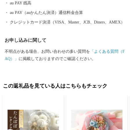
au PAY 残高
け、1300年以上の歴史を持つ白鬚田原神社の『どぶろくまつり』
は県外からも多くの方が訪れます。 杵築市を含む国東半島は世界
au PAY（auかんたん決済）通信料金合算
農業遺産の里でもあり、環境に配慮されたこの土地で生産された
クレジットカード決済（VISA、Master、JCB、Diners、AMEX）
食材はどれも逸品ぞろいです。 大切な人への贈り物として、ふる
さとの味に思いを馳せるにも、杵築市を知るにもぜひ一度その目
お申し込みに関して
で杵築市の特産品をご覧ください。
不明点がある場合、お問い合わせの多い質問を
「よくある質問（F
AQ）」
に掲載しておりますのでご確認ください。
この返礼品を見ている人はこちらもチェック