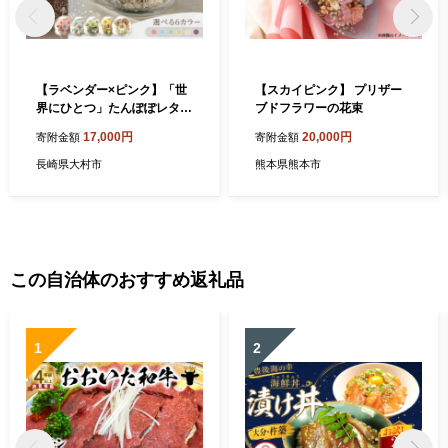
【ラベンダー×ピンク】「世
【スカイピンク】 プリザー
界にひとつ」たんぽぽレター
ブドフラワーの花束
グラスドーム / プリザーブド
17,000円
20,000円
寄附金額
寄附金額
フラワー アレンジメント
お花ギフト / 大村市 サニーサ
長崎県大村市
熊本県熊本市
イドファクトリー [ACCK00
2-1]
この自治体のおすすめ返礼品
1
2