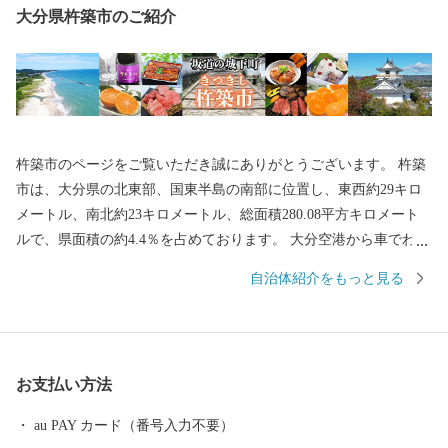
大分県杵築市のご紹介
杵築市のページをご覧いただき誠にありがとうございます。 杵築
市は、大分県の北東部、国東半島の南部に位置し、東西約29キロ
メートル、南北約23キロメートル、総面積280.08平方キロメート
ルで、県面積の約4.4％を占めております。 大分空港から車でわず
か20分とアクセスも良く、道中は杵築市の自然の雰囲気を感じる
自治体紹介をもっと見る
ことができます。 坂道に囲まれた全国的にもめずらしい城下町を
有し、国の重要伝統的建造物群保存地区にも認定されています。
気軽にレンタル着物を着てまちを歩き、「城下町を感じる」こと
のできる観光は趣深く海外からも人気を博しております。 温泉宿
お支払い方法
もあるため、じっくりと杵築市をご堪能いただくことができま
す。 市内には伝統ある神社、仏閣が多くあり歴史文化を身近に感
au PAY カード（番号入力不要）
じることができ、中でも、九州で唯一どぶろくの醸造許可を受