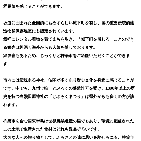
雰囲気を感じることができます。
坂道に囲まれた全国的にもめずらしい城下町を有し、国の重要伝統的建
造物群保存地区にも認定されています。
気軽にレンタル着物を着てまちを歩き、「城下町を感じる」ことのでき
る観光は趣深く海外からも人気を博しております。
温泉宿もあるため、じっくりと杵築市をご堪能いただくことができま
す。
市内には伝統ある神社、仏閣が多くあり歴史文化を身近に感じることが
でき、中でも、九州で唯一どぶろくの醸造許可を受け、1300年以上の歴
史を持つ白鬚田原神社の『どぶろくまつり』は県外からも多くの方が訪
れます。
杵築市を含む国東半島は世界農業遺産の里でもあり、環境に配慮された
この土地で生産された食材はどれも逸品ぞろいです。
大切な人への贈り物として、ふるさとの味に思いを馳せるにも、杵築市