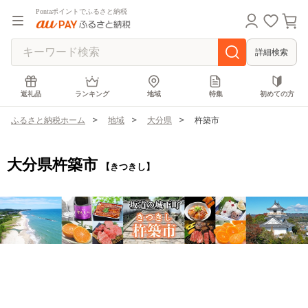
Pontaポイントでふるさと納税
詳細検索
返礼品
ランキング
地域
特集
初めての方
ふるさと納税ホーム
地域
大分県
杵築市
大分県杵築市
【きつきし】