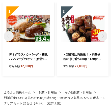
1
2
デミグラスハンバーグ・和風
＜2週間以内発送！＞肉巻き
ハンバーグのセット(合計3.4
おにぎり(計3.6kg・120g×30
kg・170g×各10個) 簡単調理
P) 豚肉 お弁当 レンジアップ
12,000円
27,000円
寄附金額
寄附金額
温めるだけ デミグラスソー
小分け 湯煎 個包装 おつまみ
ス 和風おろし 淡路産 玉ねぎ
レトルト 常温 保存 ご当地 簡
湯煎 お肉 牛肉 豚肉 鶏肉 ソ
単調理【AP-53】【株式会社
ース 冷凍 個包装 国産 おかず
日向屋】
惣菜 レンジアップ レンチン
【C-30】【英楽】
ふるさと納税ホーム
雑貨・日用品
その他雑貨・日用品
門川町産おはじき詰め合わせ(合計5.5kg・4種)ガラス製品 おもちゃ 玩具 イン
テリア セット 詰合せ【AQ-2】【松野工業】