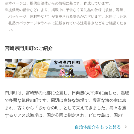
本ページは、提供自治体からの情報に基づき、作成しています。
提供元の都合などにより、掲載中に予告なく返礼品の仕様（規格、容量、
パッケージ、原材料など）が変更される場合がございます。お届けした返
礼品のパッケージやラベルに記載されている注意書きなどをご確認くださ
い。
宮崎県門川町のご紹介
門川町は、宮崎県の北部に位置し、日向灘(太平洋)に面した、温暖
で多照な気候の町です。周辺は良好な漁場で、豊富な海の幸に恵
まれ、古くから「さかなの町」として栄えてきました。島々を擁
するリアス式海岸は、国定公園に指定され、ビロウ島は、国の天
然記念物「カンムリウミスズメ」の世界最大の繁殖地として有名
自治体紹介をもっと見る
です。 宮崎県門川町は、ふるさと納税の対象となる団体として令