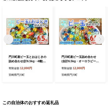
門川町産ビー玉とおはじきの
門川町産ビー玉詰め合わせ
詰め合わせ(計6.5kg・4種)ガ
(合計6.5kg・オーロラビー玉
ラス製品 おもちゃ 玩具 イン
5色ミックス×3袋、あわ玉×1
12,000円
12,000円
寄附金額
寄附金額
テリア セット 詰合せ【AQ-
袋)ガラス製品 おもちゃ 玩具
3】【松野工業】
インテリア セット 詰合せ
宮崎県門川町
宮崎県門川町
【AQ-1】【松野工業】
この自治体のおすすめ返礼品