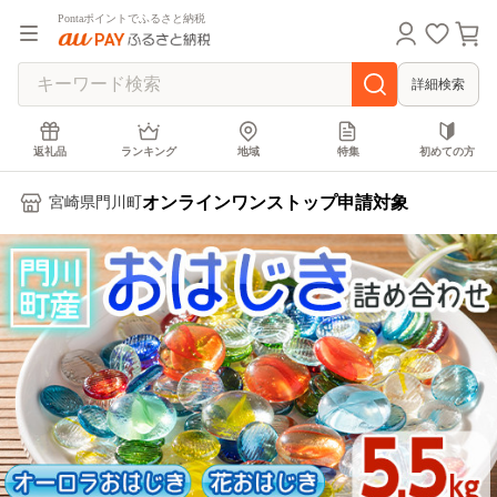
Pontaポイントでふるさと納税
詳細検索
返礼品
ランキング
地域
特集
初めての方
オンラインワンストップ申請対象
宮崎県門川町