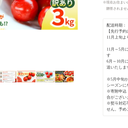
現在お住まい
贈答されませ
配送時期：
【先行予約
11月上旬
11月～5
す
6月～10月
送いたしま
※5月中旬
シーズンに
※寄附申込
合がござい
※熨斗対応
せん。予め