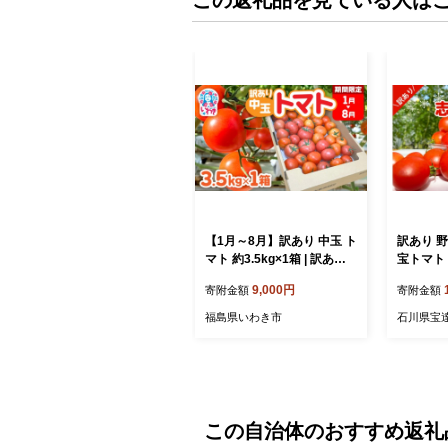
この返礼品を見ている人は
【1月～8月】訳あり 中玉 ト
訳あり 野
マト 約3.5kg×1箱 | 訳あり
宝トマト
トマト 中玉トマト 3.5kg 1
ト）中玉 
9,000円
寄附金額
寄附金額
箱 2箱 規格外 不揃い
ヤマモト
トマト 野菜 やさい 果物 と
386012
福島県いわき市
石川県宝
まと tomato 甘い 数量限
揃い 規格
定 リコピン トマト フルー
訳アリ 家
ツ 国産 2026年 産地直送 数
o
量限定 農家直送 鮮度 新鮮
栽培 美容 お弁当 わけあり
訳アリ 訳あり品 不揃い サ
この自治体のおすすめ返礼
ラダ 福島県 いわき市 いわ