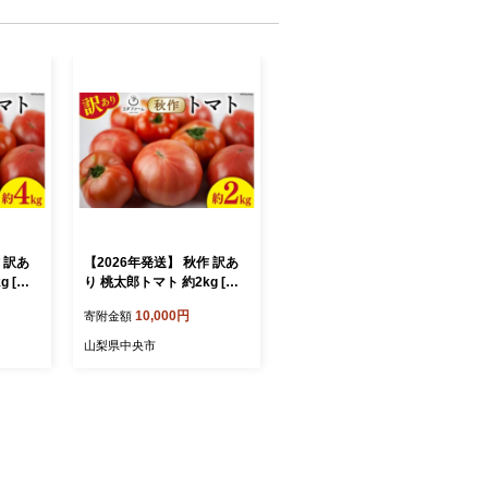
 訳あ
【2026年発送】 秋作 訳あ
g [ヨ
り 桃太郎トマト 約2kg [ヨ
央市 2
ダファーム 山梨県 中央市 2
10,000円
寄附金額
庭用 不
1470979] 規格外 家庭用 不
野菜 や
揃い トマト とまと 野菜 や
山梨県中央市
 期間限
さい 2キロ 季節限定 期間限
 訳ア
定 産地直送 山梨県産 訳ア
10月下
リ tomato【2026年10月下
定】
旬-12月下旬発送予定】