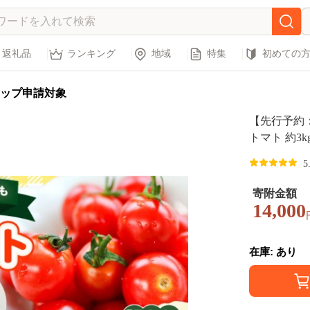
返礼品
ランキング
地域
特集
初めての
ップ申請対象
【先行予約
トマト 約3kg みにとまと tomato まぼろし
ス掲載のお品！
5
長崎県 西海
マト 訳あり
寄附金額
mato 訳あ
14,000
度 お取り寄
直送 新鮮 
在庫: あり