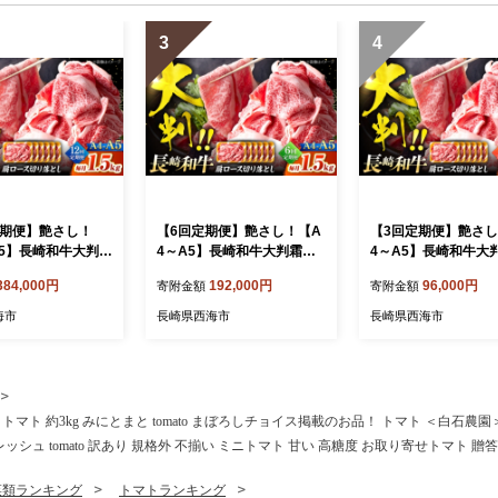
3
4
定期便】艶さし！
【6回定期便】艶さし！【A
【3回定期便】艶さし
A5】長崎和牛大判霜
4～A5】長崎和牛大判霜降
4～A5】長崎和牛大
り落とし 計1.5k
り贅沢切り落とし 計1.5kg
り贅沢切り落とし 計1.
384,000円
192,000円
96,000円
寄附金額
寄附金額
g×6パック）＜株式
（250g×6パック）＜株式会
（250g×6パック）
 PLUS＞ [CFT08
社MEAT PLUS＞ [CFT086]
社MEAT PLUS＞ [CF
海市
長崎県西海市
長崎県西海市
ト 約3kg みにとまと tomato まぼろしチョイス掲載のお品！ トマト ＜白石農園＞ [
レッシュ tomato 訳あり 規格外 不揃い ミニトマト 甘い 高糖度 お取り寄せトマト 
菜類ランキング
トマトランキング