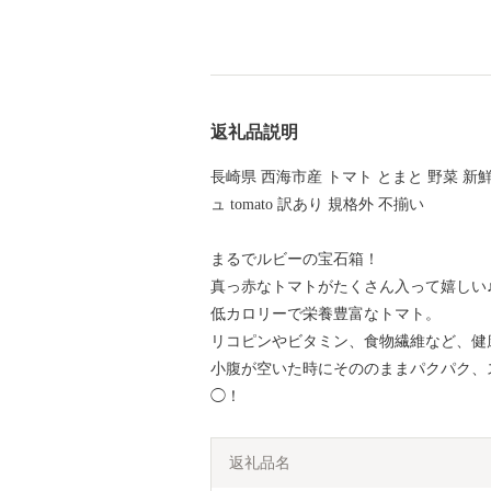
返礼品説明
長崎県 西海市産 トマト とまと 野菜 新鮮
ュ tomato 訳あり 規格外 不揃い
まるでルビーの宝石箱！
真っ赤なトマトがたくさん入って嬉しい
低カロリーで栄養豊富なトマト。
リコピンやビタミン、食物繊維など、健
小腹が空いた時にそののままパクパク、
◯！
返礼品名