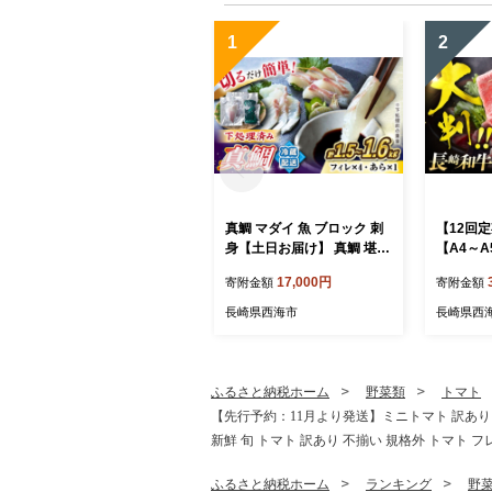
き産 小名浜 菜園 小名浜菜
園
1
2
真鯛 マダイ 魚 ブロック 刺
【12回
身【土日お届け】 真鯛 堪能
【A4～
5点セット 鯛 タイ ＜大島水
降り贅沢切
17,000円
寄附金額
寄附金額
産種苗＞ [CBW005] 長崎 西
g（250
海 新鮮 真鯛 たい タイ 魚 刺
会社MEAT
長崎県西海市
長崎県西
身 sakana ブロック お取り
7]
寄せ魚 鯛 タイ ブロック tai
刺身 たい 魚 刺身 sashimi
ブロック 贈答 ギフト 冷蔵
ふるさと納税ホーム
野菜類
トマト
美味しい おいしい 海の幸
【先行予約：11月より発送】ミニトマト 訳あり トマ
海産物 魚介類 カルパッチョ
新鮮 旬 トマト 訳あり 不揃い 規格外 トマト フ
鯛の煮つけ 料理 お刺身 タ
イ 真鯛 海鮮
ふるさと納税ホーム
ランキング
野