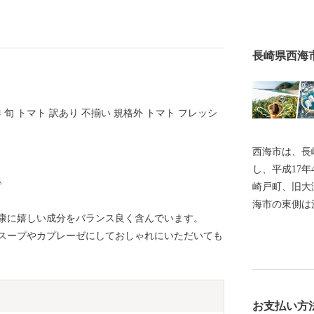
長崎県西海
 旬 トマト 訳あり 不揃い 規格外 トマト フレッシ
西海市は、長
し、平成17
♪
崎戸町、旧大
海市の東側は
康に嬉しい成分をバランス良く含んでいます。
に面し、崎戸
スープやカプレーゼにしておしゃれにいただいても
島々を有して
立公園、西彼
区域があり、
し、気候も温
お支払い方
山の幸がたく