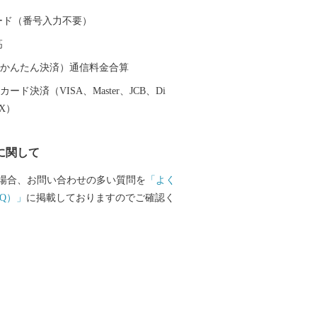
海老」や「ゑべすタコ」、「うず潮カ
 カード（番号入力不要）
季折々の旬の食材に恵まれています。甘
高
味しさの「原口みかん」や大村湾で育っ
りの「うず潮カキ」や「伊勢海老」が有
（auかんたん決済）通信料金合算
ード決済（VISA、Master、JCB、Di
EX）
に関して
場合、お問い合わせの多い質問を
「よく
Q）」
に掲載しておりますのでご確認く