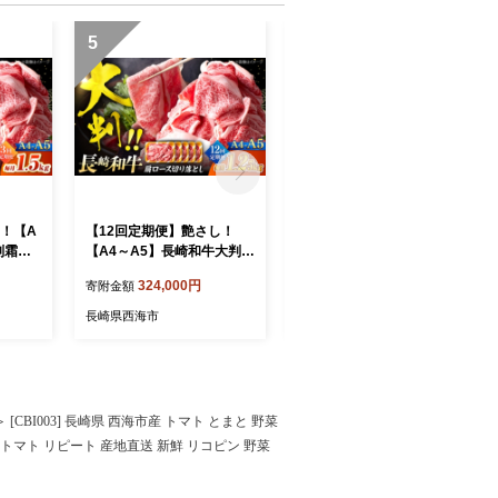
5
6
！【A
【12回定期便】艶さし！
【6回定期便】艶さし！【A
判霜降
【A4～A5】長崎和牛大判霜
4～A5】長崎和牛大判霜降
5kg
降り贅沢切り落とし 計1.25
り贅沢切り落とし 計1.25kg
324,000円
162,000円
寄附金額
寄附金額
＜株式会
kg（250g×5パック）＜株式
（250g×5パック）＜株式会
T085]
会社MEAT PLUS＞ [CFT08
社MEAT PLUS＞ [CFT083]
長崎県西海市
長崎県西海市
4]
CBI003] 長崎県 西海市産 トマト とまと 野菜
贈答トマト リピート 産地直送 新鮮 リコピン 野菜