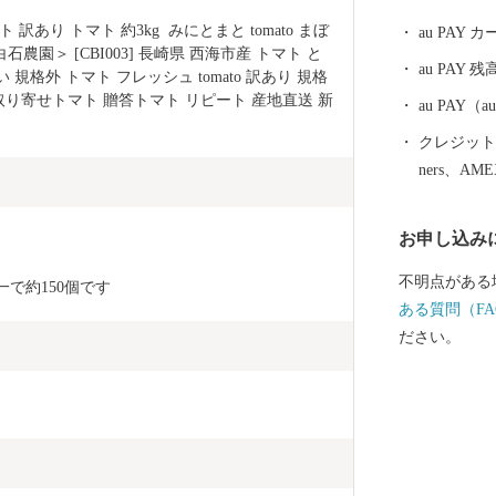
根」、「伊勢
あり トマト 約3kg  みにとまと tomato まぼ
au PAY
キ」など、四
園＞ [CBI003] 長崎県 西海市産 トマト と
au PAY 残
くとろける美
 規格外 トマト フレッシュ tomato 訳あり 規格
お取り寄せトマト 贈答トマト リピート 産地直送 新
た旨みたっぷ
au PAY
名です。
クレジットカ
ners、AM
お申し込み
不明点がある
一で約150個です
ある質問（FA
ださい。