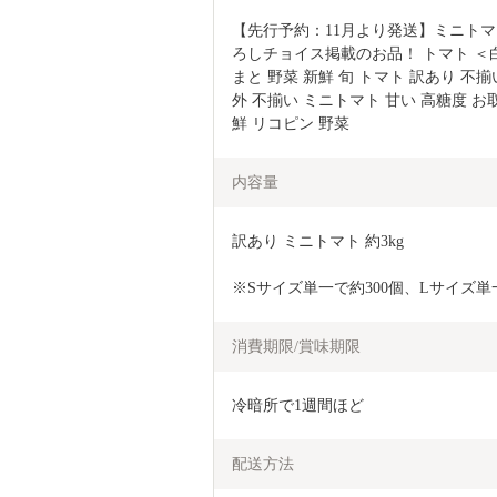
【先行予約：11月より発送】ミニトマト 訳
ろしチョイス掲載のお品！ トマト ＜白石農
まと 野菜 新鮮 旬 トマト 訳あり 不揃い
外 不揃い ミニトマト 甘い 高糖度 
鮮 リコピン 野菜
内容量
訳あり ミニトマト 約3kg
※Sサイズ単一で約300個、Lサイズ単
消費期限/賞味期限
冷暗所で1週間ほど
配送方法