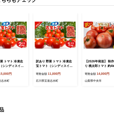
こちらもチェック
菜 トマト 冷凍志
訳あり 野菜 トマト 冷凍志
【2026年発送】 秋作
（シンディスイー
宝トマト（シンディスイー
り 桃太郎トマト 約4k
2kg [モアショップ
ト）中玉 1kg [モアショップ
ダファーム 山梨県 中
15,000円
11,000円
14,000円
寄附金額
寄附金額
 石川県 宝達志水町
ヤマモト 石川県 宝達志水町
1470978] 規格外 家
20] とまと 中玉 不
38601219] とまと 中玉 不
揃い トマト とまと 
達志水町
石川県宝達志水町
山梨県中央市
外 2キロ わけあり
揃い 規格外 1キロ わけあり
さい 4キロ 季節限定
庭用 やさい tomat
訳アリ 家庭用 やさい tomat
定 産地直送 山梨県産
o
リ tomato【2026年
旬-12月下旬発送予
品