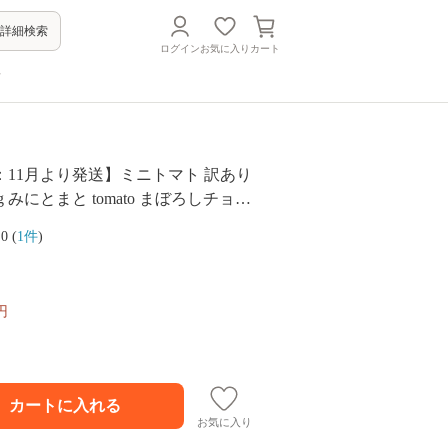
詳細検索
ログイン
お気に入り
カート
方
：11月より発送】ミニトマト 訳あり
チョイ
 トマト ＜白石農園＞ [CBI003]
.0 (
1件
)
市産 トマト とまと 野菜 新鮮 旬 ト
 不揃い 規格外 トマト フレッシュ to
り 規格外 不揃い ミニトマト 甘い 高糖
円
せトマト 贈答トマト リピート 産地
リコピン 野菜
お気に入り