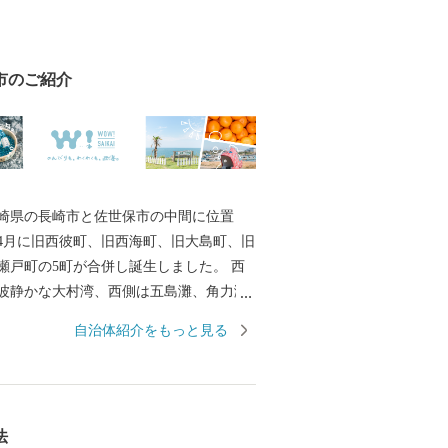
市のご紹介
崎県の長崎市と佐世保市の中間に位置
年4月に旧西彼町、旧西海町、旧大島町、旧
瀬戸町の5町が合併し誕生しました。 西
波静かな大村湾、西側は五島灘、角力灘
町の江島、平島、大瀬戸町の松島などの
自治体紹介をもっと見る
います。 また、西海国立公園、大村湾県
杵半島県立公園の３つの自然公園の指定
美しい海岸線など優れた自然景観を有
暖です。 豊かな自然のおかげで海の幸や
法
さんあり、「みかん」や「ゆで干し大