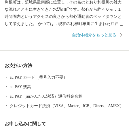
利根町は，茨城県最南部に位置し，その名のとおり利根川の雄大
な流れとともに生きてきた水辺の町です。都心から約４０㎞，１
時間圏内というアクセスの良さから都心通勤者のベッドタウンと
して栄えました。 かつては，現在の利根町布川に生まれた江戸末
期の医師，赤松宗旦が，利根川流域の歴史や生活，伝説・地理等
自治体紹介をもっと見る
を描いた『利根川図志』を，ここ利根町で完成させたほか，日本
の民俗学の父・柳田國男が多感な少年期を過ごした町としても知
られています。 また，江戸時代を代表する俳人，古田月船や小林
一茶もたびたび利根町を訪れていたそうで，現在でも町内の神社
お支払い方法
には，小林一茶直筆の句が彫られた石碑などが残されています。
町内には，利根川堤防上に，全長850ｍに渡って整備され，春には
au PAY カード（番号入力不要）
見事な桜のトンネルとなる「桜づつみ」や夏になると，親水公園
au PAY 残高
の古代ハスの花が咲き誇ります。そして，秋には水田の稲穂が一
面黄金色に実り，冬の早朝の利根川は幻想的な風景を見せてくれ
au PAY（auかんたん決済）通信料金合算
るなど，四季折々で移り変わる自然風景が町を彩ります。 ほかに
クレジットカード決済（VISA、Master、JCB、Diners、AMEX）
も，鎌倉時代にタイムスリップしたような雰囲気を残す鎌倉街道
や，関東最古の水神様とされる「こうもう神社」をはじめとする
お申し込みに関して
神社仏閣など，歴史的に貴重な史跡や文化財などが多数あるほ