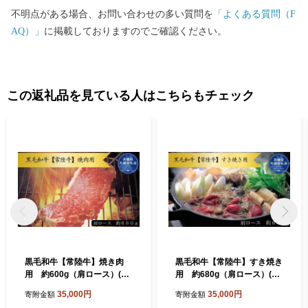
か，利根川土手沿いあるアットホームな乗馬クラブで，利根川土
不明点がある場合、お問い合わせの多い質問を
「よくある質問（F
手や田園風景など美しいロケーションの中，乗馬体験を楽しむこ
AQ）」
に掲載しておりますのでご確認ください。
ともできます。 豊かな自然と共に，町の随所で歴史とロマンを感
じることができる利根町へ，ぜひ，お越しください。 【お問い合
わせ先】 利根町ふるさと納税事務局 TEL：050-3146-0801（平日9:
00～18:00） FAX：050-3488-0889 E-mail：tone@furusato-bpo.com
この返礼品を見ている人はこちらもチェック
黒毛和牛【常陸牛】焼き肉
黒毛和牛【常陸牛】すき焼き
用 約600g（肩ロース）(茨
用 約680g（肩ロース）(茨
城県共通返礼品)
城県共通返礼品)
35,000円
35,000円
寄附金額
寄附金額