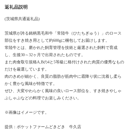
返礼品説明
(茨城県共通返礼品)
茨城県が誇る銘柄黒毛和牛「常陸牛（ひたちぎゅう）」のロース
部位をすき焼き用として約600gに梱包してお届けします。
常陸牛とは、磨かれた飼育管理を技術と厳選された飼料で育成
し、生後30～32ヶ月で出荷されたものです。
また肉食取引規格A,Bの4と5等級に格付けされた肉質の優秀なもの
だけを厳選しています。
肉のきめが細かく、良質の脂肪が筋肉中に霜降り状に沈着し柔ら
かく豊かな風味が特徴です。
ぜひ、大変やわらかく風味の良いロース部位を、すき焼きやしゃ
ぶしゃぶなどの料理でお楽しみください。
※画像はイメージです。
提供：ポケットファームどきどき 牛久店