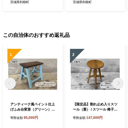
茨城県利根町
茨城県利根町
この自治体のおすすめ返礼品
1
2
アンティーク風ペイント仕上
【限定品】割れ止め入りスツ
げふみ台変形（グリーン） /
ール（栗） / スツール 椅子
踏み台 ふみ台 ステップ台 木
いす イス 家具 木工品 木製
85,000円
147,000円
寄附金額
寄附金額
製 木工品 家具