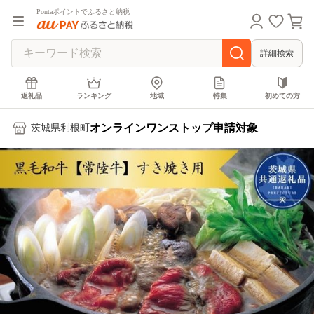
Pontaポイントでふるさと納税
詳細検索
返礼品
ランキング
地域
特集
初めての方
オンラインワンストップ申請対象
茨城県利根町