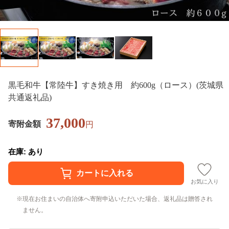
黒毛和牛【常陸牛】すき焼き用 約600g（ロース）(茨城県
共通返礼品)
37,000
寄附金額
円
在庫: あり
お気に入り
現在お住まいの自治体へ寄附申込いただいた場合、返礼品は贈答され
ません。