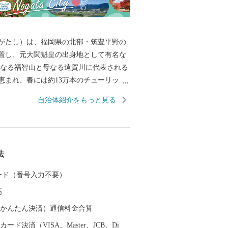
がたし）は、福岡県の北部・筑豊平野の
置し、元大関魁皇の出身地として有名な
恵まれ、春には約13万本のチューリップ
す。また、江戸時代は直方藩の城下町と
自治体紹介をもっと見る
降は石炭業や鉄工業で筑豊炭田の中心都
るなど、深い歴史も息づいています。 自
り成す直方市。あなたの温かいご支援
ております。 ※令和元年6月以
法
よるふるさと納税の見直しにより、直方
有する方に対して返礼品の送付はできま
 カード（番号入力不要）
ご理解のほどお願い申し上げます。
高
（auかんたん決済）通信料金合算
ード決済（VISA、Master、JCB、Di