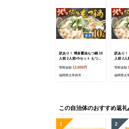
訳あり！ 博多醤油もつ鍋 10
訳あり！ 
人前 2人前×5セット もつ鍋
人前 2人
ホルモン 肉 鍋 福岡 博多 モ
ホルモン 
12,000円
寄附金額
寄附金額
ツ鍋 醤油 モツ もつ 鍋セッ
ツ鍋 味噌
ト しょうゆ
ト みそ
福岡県太宰府市
福岡県太
この自治体のおすすめ返礼
1
2