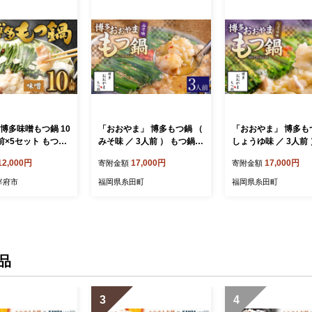
博多味噌もつ鍋 10
「おおやま」 博多もつ鍋 （
「おおやま」 博多も
前×5セット もつ鍋
みそ味 ／ 3人前 ） もつ鍋
しょうゆ味 ／ 3人前 
肉 鍋 福岡 博多 モ
ホルモン鍋 もつ ホルモン
鍋 ホルモン鍋 もつ 
12,000円
17,000円
17,000円
寄附金額
寄附金額
 モツ もつ 鍋セッ
牛もつ 牛肉 鍋 セット 冷凍
ン 牛もつ 牛肉 鍋 セ
福岡県 糸田町
凍 福岡県 糸田町
宰府市
福岡県糸田町
福岡県糸田町
品
3
4