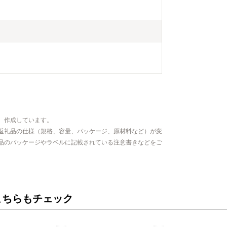
、作成しています。
返礼品の仕様（規格、容量、パッケージ、原材料など）が変
品のパッケージやラベルに記載されている注意書きなどをご
こちらもチェック