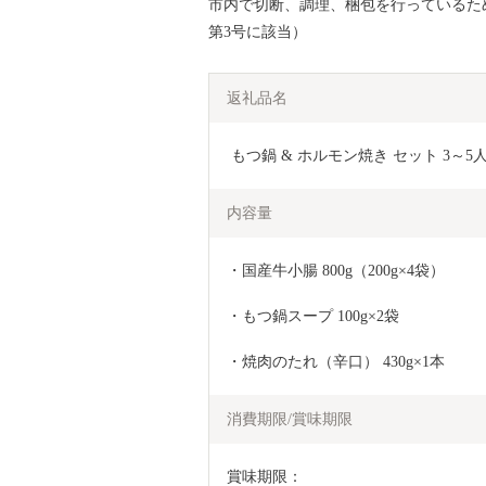
市内で切断、調理、梱包を行っているた
第3号に該当）
返礼品名
 もつ鍋 & ホルモン焼き セット 3～5人
内容量
・国産牛小腸 800g（200g×4袋）
・もつ鍋スープ 100g×2袋
・焼肉のたれ（辛口） 430g×1本
消費期限/賞味期限
賞味期限：