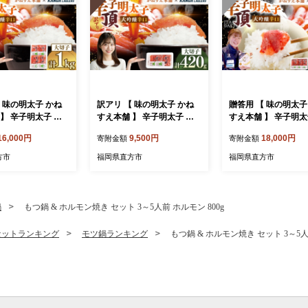
 味の明太子 かね
訳アリ 【 味の明太子 かね
贈答用 【 味の明太子
】 辛子明太子 大
すえ本舗 】 辛子明太子 大
すえ本舗 】 辛子明太
「 頂 」 大切子 小
吟醸旨口 「 頂 」 大切子 小
吟醸辛口 「 頂 」 小
16,000円
9,500円
18,000円
寄附金額
寄附金額
ック 計約1kg 明太
分け 2パック 計約420g 明太
パック 計約720g 明
めんたいこ たらこ
子 辛子 めんたいこ たらこ
子 めんたいこ たらこ
方市
福岡県直方市
福岡県直方市
類 魚介 惣菜 ご飯
海鮮 魚介類 魚介 惣菜 ご飯
魚介類 魚介 惣菜 ご
おつまみ 冷凍
のお供 おつまみ 冷凍
供 おつまみ 冷凍 贈
答品 ギフト プレゼ
鍋
もつ鍋 & ホルモン焼き セット 3～5人前 ホルモン 800g
セットランキング
モツ鍋ランキング
もつ鍋 & ホルモン焼き セット 3～5人