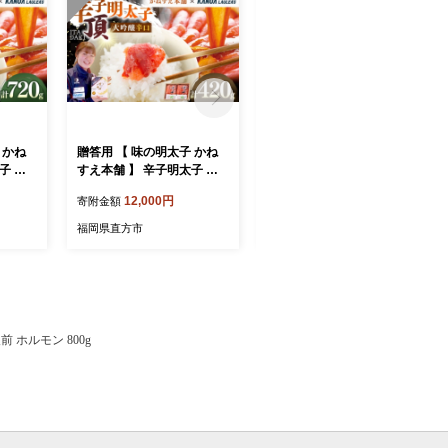
 かね
贈答用 【 味の明太子 かね
贈答用 【 味の明太子 かね
子 大
すえ本舗 】 辛子明太子 大
すえ本舗 】 辛子明太子 大
分け 3
吟醸辛口 「 頂 」 小分け 2
吟醸辛口 「 頂 」 小分け 2
12,000円
9,500円
寄附金額
寄附金額
太子 辛
パック 計約420g 明太子 辛
パック 計約270g 明太子 辛
 海鮮
子 めんたいこ たらこ 海鮮
子 めんたいこ たらこ 海鮮
福岡県直方市
福岡県直方市
飯のお
魚介類 魚介 惣菜 ご飯のお
魚介類 魚介 惣菜 ご飯のお
り物 贈
供 おつまみ 冷凍 贈り物 贈
供 おつまみ 冷凍 贈り物 贈
ント
答品 ギフト プレゼント
答品 ギフト プレゼント
前 ホルモン 800g