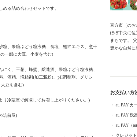
しめる詰め合わせセットです。
直方市（のお
ほぼ中央に位
まちです。 父なる福智山と母なる遠賀川に代表される
砂糖、果糖ぶどう糖液糖、食塩、鰹節エキス、煮干
豊かな自然に
の一部に大豆、小麦を含む)
が咲き誇りま
して、明治以
んにく、玉葱、蜂蜜、醸造酒、果糖ぶどう糖液糖、
市として栄え
、酒精、増粘剤(加工澱粉)、pH調整剤、グリシ
然と歴史が織
、大豆を含む)
を、心よりお待ちし
お支払い方
降、総務省に
より冷蔵庫で解凍してお召し上がりください。)
市内に住所を
au PAY
せん。何卒、
au PAY 残
の筑前屋)
au PAY
クレジットカ