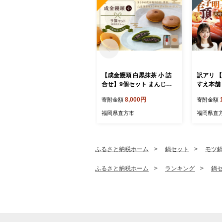
【成金饅頭 白黒抹茶 小 詰
訳アリ 【
合せ】9個セット まんじゅ
すえ本舗 
う 饅頭 和菓子 お菓子 福岡
吟醸旨口 
8,000円
寄附金額
寄附金額
県 直方市
分け 4パ
子 辛子 
福岡県直方市
福岡県直
海鮮 魚介
のお供 
ふるさと納税ホーム
鍋セット
モツ
ふるさと納税ホーム
ランキング
鍋