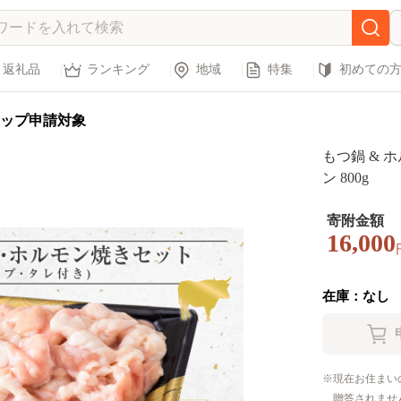
返礼品
ランキング
地域
特集
初めての
ップ申請対象
もつ鍋 & 
ン 800g
寄附金額
16,000
在庫：なし
現在お住まい
贈答されませ