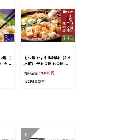
つ鍋 （
もつ鍋 やまや 味噌味 （3-4
） もつ
人前） 牛もつ鍋 もつ鍋 ホ
ホルモ
ルモン 鍋 福岡県 博多 九州
19,000円
寄附金額
ット 冷
食品 冷凍 セット
福岡県嘉麻市
5
6