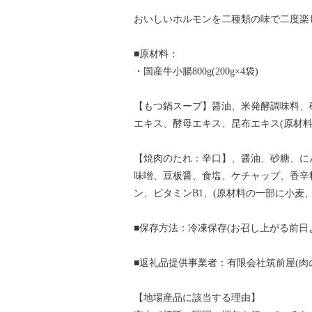
おいしいホルモンを二種類の味で二度楽
■原材料：
・国産牛小腸800g(200g×4袋)
【もつ鍋スープ】醤油、米発酵調味料、
エキス、酵母エキス、昆布エキス(原材料
【焼肉のたれ：辛口】、醤油、砂糖、に
味噌、豆板醤、食塩、ケチャップ、香辛料
ン、ビタミンB1、(原材料の一部に小麦
■保存方法：冷凍保存(お召し上がる前日
■返礼品提供事業者：有限会社筑前屋(肉
【地場産品に該当する理由】