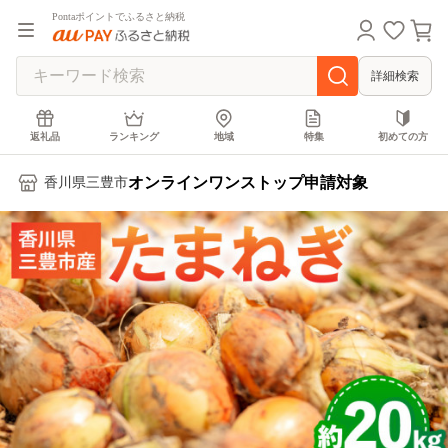
Pontaポイントでふるさと納税
詳細検索
返礼品
ランキング
地域
特集
初めての方
オンラインワンストップ申請対象
香川県三豊市