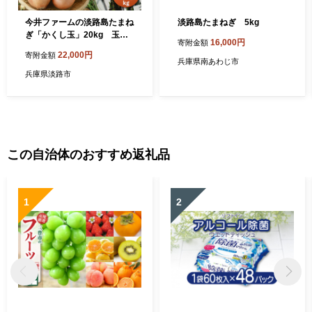
今井ファームの淡路島たまね
淡路島たまねぎ 5kg
ぎ「かくし玉」20kg 玉ね
16,000円
寄附金額
ぎ
22,000円
寄附金額
兵庫県南あわじ市
兵庫県淡路市
この自治体のおすすめ返礼品
1
2