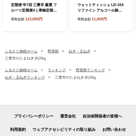
定期便 年7回 三豊市 厳選 フ
ウェットティッシュ LD-104
ルーツ定期便A [ 果物定期便
リファイン アルコール除菌
フルーツ定期便 定期配送 産
合計48パック (1袋60枚入) ヒ
122,000円
11,000円
寄附金額
寄附金額
地直送 旬フルーツ 季節の果
アルロン酸配合 [ ウエットテ
物 国産 贈答用 ギフト お取り
ィッシュ ウェットシート ウ
寄せ 香川県 三豊市 苺 さぬき
エットタイプ おしぼり 掃除
ひめ デコポン 桃 もも シャイ
除菌 無香料 衛生用品 生活必
ンマスカット みかん 柿 キウ
需品 日用品 日本製 香川県 三
イ ]
豊市 ]
ふるさと納税ホーム
野菜類
ねぎ・玉ねぎ
三豊市のたまねぎ 約20kg
ふるさと納税ホーム
ランキング
野菜類ランキング
ねぎ・玉ねぎランキング
三豊市のたまねぎ 約20kg
プライバシーポリシー
運営会社
自治体関係者の皆様へ
利用規約
ウェブアクセシビリティの取り組み
お問い合わせ