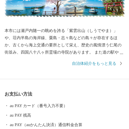
本市には瀬戸内随一の眺めを誇る「紫雲出山（しうでやま）」
や、荘内半島の海岸線、粟島・志々島などの島々が存在するほ
か、古くから海上交通の要所として栄え、歴史の風情漂う仁尾の
街並み、四国八十八ヶ所霊場の寺院があります。 また道の駅や温
泉などの交流施設や海・里・山の幸を活かしたマルシェも盛んに
自治体紹介をもっと見る
行われています。 近年ではSNSをきっかけに多くの人が訪れるよ
うになった父母ヶ浜（ちちぶがはま）ですが、その景観は古くか
ら地元の皆さんの手によって守られてきました。 ７つの町が合併
し誕生した三豊市では様々な文化、歴史が多様に存在していま
お支払い方法
す。 近年は国内のみならず海外からも多くのお客様が訪れていま
すが、三豊市をこれからもっと多くの方に知ってもらい、その魅
au PAY カード（番号入力不要）
力を感じてもらいたいと思います。
au PAY 残高
au PAY（auかんたん決済）通信料金合算