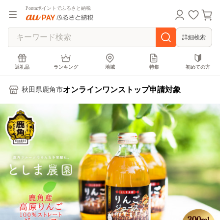
Pontaポイントでふるさと納税
詳細検索
返礼品
ランキング
地域
特集
初めての方
オンラインワンストップ申請対象
秋田県鹿角市