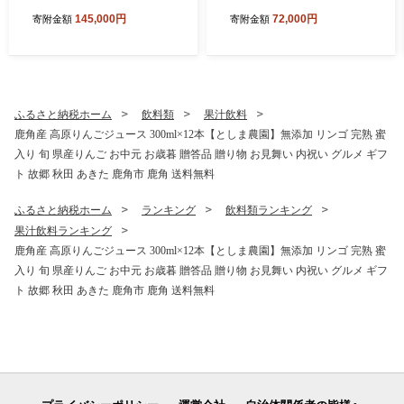
米 10kg × 9ヶ月 合計 90kg
15kg × 3ヶ月 合計 45kg 【ト
145,000円
72,000円
寄附金額
寄附金額
【トライズ】 ●2026年10月
ライズ】 ●2026年10月下旬
下旬発送開始 米 精米 白米 単
発送開始 米 精米 白米 単一原
一原料米 国産米 ブランド米
料米 国産米 ブランド米 白米
白米 もっちり 県産米 お米 こ
もっちり 県産米 お米 こめ コ
め コメ 秋田県 あきた 鹿角市
メ 秋田県 あきた 鹿角市 鹿角
鹿角 送料無料
送料無料
ふるさと納税ホーム
飲料類
果汁飲料
鹿角産 高原りんごジュース 300ml×12本【としま農園】無添加 リンゴ 完熟 蜜
入り 旬 県産りんご お中元 お歳暮 贈答品 贈り物 お見舞い 内祝い グルメ ギフ
ト 故郷 秋田 あきた 鹿角市 鹿角 送料無料
ふるさと納税ホーム
ランキング
飲料類ランキング
果汁飲料ランキング
鹿角産 高原りんごジュース 300ml×12本【としま農園】無添加 リンゴ 完熟 蜜
入り 旬 県産りんご お中元 お歳暮 贈答品 贈り物 お見舞い 内祝い グルメ ギフ
ト 故郷 秋田 あきた 鹿角市 鹿角 送料無料