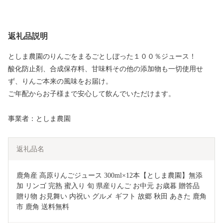
返礼品説明
としま農園のりんごをまるごとしぼった１００％ジュース！
酸化防止剤、合成保存料、甘味料その他の添加物も一切使用せ
ず、りんご本来の風味をお届け。
ご年配からお子様まで安心して飲んでいただけます。
事業者：としま農園
返礼品名
鹿角産 高原りんごジュース 300ml×12本【としま農園】無添
加 リンゴ 完熟 蜜入り 旬 県産りんご お中元 お歳暮 贈答品 
贈り物 お見舞い 内祝い グルメ ギフト 故郷 秋田 あきた 鹿角
市 鹿角 送料無料 