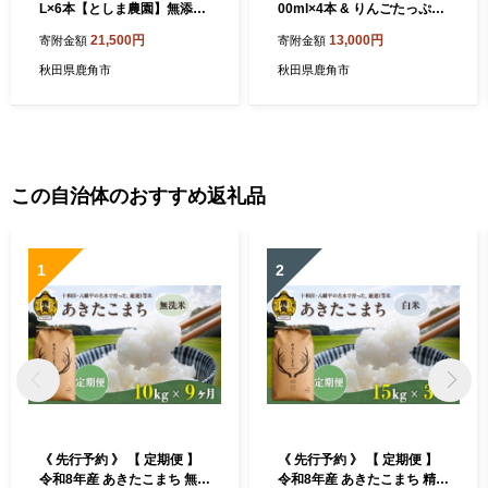
L×6本【としま農園】無添加
00ml×4本 & りんごたっぷり
リンゴ 完熟 蜜入り 旬 県産り
ぽん酢・焼肉のたれセット
21,500円
13,000円
寄附金額
寄附金額
んご お中元 お歳暮 贈答品 贈
【としま農園】無添加 リン
り物 お見舞い 内祝い グルメ
ゴ 旬 県産りんご お中元 お歳
秋田県鹿角市
秋田県鹿角市
ギフト 故郷 秋田 あきた 鹿角
暮 贈答品 贈り物 お見舞い 内
市 鹿角 送料無料
祝い グルメ ギフト 故郷 秋田
あきた 鹿角市 鹿角 送料無料
この自治体のおすすめ返礼品
1
2
《 先行予約 》 【 定期便 】
《 先行予約 》 【 定期便 】
令和8年産 あきたこまち 無洗
令和8年産 あきたこまち 精米