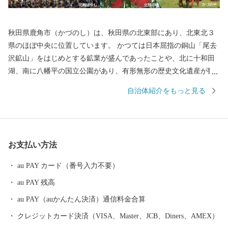
秋田県鹿角市（かづのし）は、秋田県の北東部にあり、北東北３
県のほぼ中央に位置しています。 かつては日本屈指の銅山「尾去
沢鉱山」をはじめとする鉱業が盛んであったことや、北に十和田
湖、南に八幡平の国立公園があり、有形無形の歴史文化遺産が数
多くあることなどから、人の往来も多く、固有の文化を育んでき
自治体紹介をもっと見る
ました。 鹿角市は・・・ ☆きりたんぽ発祥の地です ☆「北限の
桃」、「かづの牛」、「淡雪こまち」など、数多くのブランド農
産物があります ☆「大日堂舞楽」、「毛馬内の盆踊」、「花輪祭
の屋台行事（花輪ばやし）」の３つのユネスコ無形文化遺産、さ
お支払い方法
らには「大湯環状列石」(世界文化遺産「北海道・北東北の縄文遺
跡群」の構成資産の一つ)がある「世界遺産のまち」です
au PAY カード（番号入力不要）
au PAY 残高
au PAY（auかんたん決済）通信料金合算
クレジットカード決済（VISA、Master、JCB、Diners、AMEX）