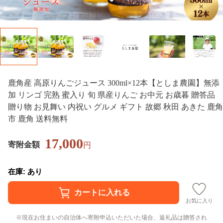
鹿角産 高原りんごジュース 300ml×12本【としま農園】無添
加 リンゴ 完熟 蜜入り 旬 県産りんご お中元 お歳暮 贈答品
贈り物 お見舞い 内祝い グルメ ギフト 故郷 秋田 あきた 鹿角
市 鹿角 送料無料
17,000
寄附金額
円
在庫: あり
お気に入り
現在お住まいの自治体へ寄附申込いただいた場合、返礼品は贈答され