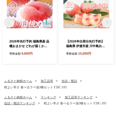
2026年先行予約 福島県産 品
【2026年出荷分先行予約】
種おまかせ どれが届くかお
福島県 伊達市産 川中島白桃
楽しみ白桃 約1kg 旬の桃 数
約2kg (4～7玉) 種まきうさぎ
9,000円
15,000円
寄附金額
寄附金額
量限定 期間限定 桃 もも モモ
株式会社 伊達の桃 桃 フルー
果物 くだもの フルーツ F20
ツ 果物 もも モモ momo F21
C-946
C-296
ふるさと納税ホーム
加工品等
缶詰・瓶詰
程よい辛さ 食べるラー油3種セット F20C-193
ふるさと納税ホーム
ランキング
加工品等ランキング
缶詰・瓶詰ランキング
程よい辛さ 食べるラー油3種セット F20C-193