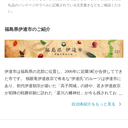
礼品のパッケージやラベルに記載されている注意書きなどをご確認くださ
い。
福島県伊達市のご紹介
伊達市は福島県の北部に位置し、2006年に近隣5町が合併してでき
た市です。 独眼竜伊達政宗で有名な”伊達氏”のルーツは伊達市に
あり、初代伊達朝宗が築いた「高子岡城」の跡や、若き伊達政宗
が初陣の戦勝祈願に訪れた「梁川八幡神社」が今も残されてお
り、また、江戸時代以降は”養蚕業のまち”として発展しました。
自治体紹介をもっと見る
高低差がある盆地特有の地形で、果物がおいしく育ち、現在は名
産のあんぽ柿や、全国有数の収穫量があるモモの産地としても知
られています。荒々しい岩山が特徴の、日本百景にも選ばれてい