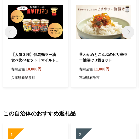
【人気３種】但馬鴨ラー油
茎わかめとこんぶのピリ辛ラ
食べ比べセット｜マイルド、
ー油漬け 3個セット
中辛、大辛｜家族で楽しめる
10,000円
11,000円
寄附金額
寄附金額
贅沢ラー油セット
兵庫県新温泉町
宮城県石巻市
この自治体のおすすめ返礼品
1
2