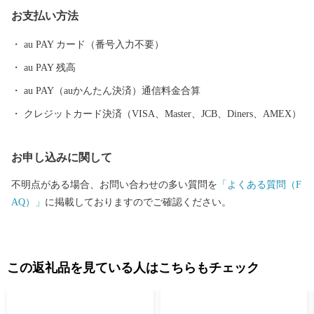
る霊山(りょうぜん)といった山をはじめ、伊達市は自然豊かな土地
お支払い方法
であふれています。
au PAY カード（番号入力不要）
au PAY 残高
au PAY（auかんたん決済）通信料金合算
クレジットカード決済（VISA、Master、JCB、Diners、AMEX）
お申し込みに関して
不明点がある場合、お問い合わせの多い質問を
「よくある質問（F
AQ）」
に掲載しておりますのでご確認ください。
この返礼品を見ている人はこちらもチェック