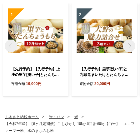
1
2
【先行予約】【先行予約】上
【先行予約】里芋[洗い子]と
庄の里芋[洗い子]とたんちょ
九頭竜まいたけとたんちょう
うもち【12月セット】上庄
もちの【大野の魅力詰合せ】
19,000円
20,000円
寄附金額
寄附金額
里芋 野菜 根菜 九頭竜 餅 丸
【12月ごろ発送予定】】上
もち
庄 里芋 野菜 根菜 舞茸 まい
たけ 九頭竜 餅 丸もち
ふるさと納税ホーム
米・パン
米
【令和7年産】【6ヶ月定期便】こしひかり 10kg×6回 計60㎏【白米】「エコフ
ァーマー米」水のまちのお米