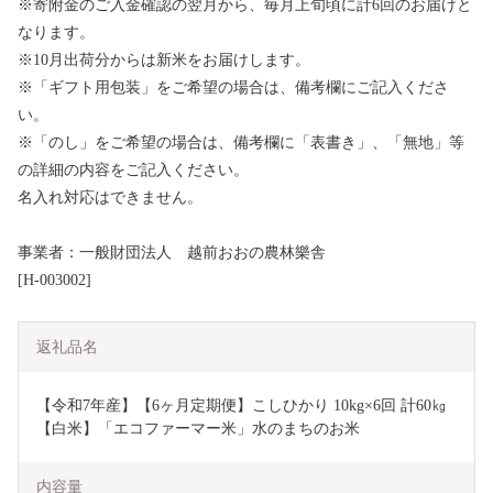
※寄附金のご入金確認の翌月から、毎月上旬頃に計6回のお届けと
なります。
※10月出荷分からは新米をお届けします。
※「ギフト用包装」をご希望の場合は、備考欄にご記入くださ
い。
※「のし」をご希望の場合は、備考欄に「表書き」、「無地」等
の詳細の内容をご記入ください。
名入れ対応はできません。
事業者：一般財団法人 越前おおの農林樂舎
[H-003002]
返礼品名
【令和7年産】【6ヶ月定期便】こしひかり 10kg×6回 計60㎏
【白米】「エコファーマー米」水のまちのお米 
内容量