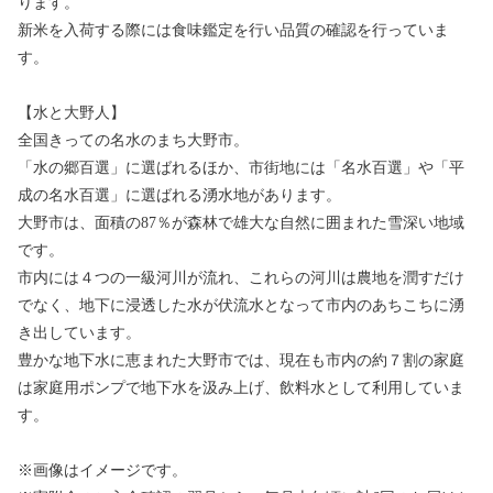
ります。
新米を入荷する際には食味鑑定を行い品質の確認を行っていま
す。
【水と大野人】
全国きっての名水のまち大野市。
「水の郷百選」に選ばれるほか、市街地には「名水百選」や「平
成の名水百選」に選ばれる湧水地があります。
大野市は、面積の87％が森林で雄大な自然に囲まれた雪深い地域
です。
市内には４つの一級河川が流れ、これらの河川は農地を潤すだけ
でなく、地下に浸透した水が伏流水となって市内のあちこちに湧
き出しています。
豊かな地下水に恵まれた大野市では、現在も市内の約７割の家庭
は家庭用ポンプで地下水を汲み上げ、飲料水として利用していま
す。
※画像はイメージです。