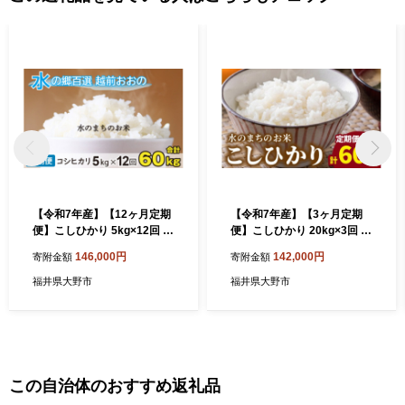
【令和7年産】【12ヶ月定期
【令和7年産】【3ヶ月定期
便】こしひかり 5kg×12回 計
便】こしひかり 20kg×3回 計
60kg【白米】「エコファー
60kg（白米）「エコファー
146,000円
142,000円
寄附金額
寄附金額
マー米」水のまちのお米
マー米」−水のまちのお米−
福井県大野市
福井県大野市
この自治体のおすすめ返礼品