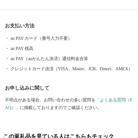
ふもとには、江戸時代から今もなお残る短冊状の風情ある城下町
が広がり、「北陸の小京都」と呼ばれています。 大野市では、未
来の子どもたちのため、将来の大野市を豊かなものにするため、
お支払い方法
「ひかりかがやき、たくましく、心ふれあうまち」の実現を目指
し、みんなが大野を好きになる「未来へつなぐまちづくり」を進
au PAY カード（番号入力不要）
めています。
au PAY 残高
au PAY（auかんたん決済）通信料金合算
クレジットカード決済（VISA、Master、JCB、Diners、AMEX）
お申し込みに関して
不明点がある場合、お問い合わせの多い質問を
「よくある質問（F
AQ）」
に掲載しておりますのでご確認ください。
この返礼品を見ている人はこちらもチェック