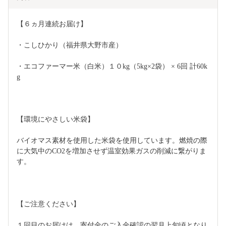
【６ヵ月連続お届け】
・こしひかり（福井県大野市産）
・エコファーマー米（白米）１０kg（5kg×2袋） × 6回 計60k
g
【環境にやさしい米袋】
バイオマス素材を使用した米袋を使用しています。燃焼の際
に大気中のCO2を増加させず温室効果ガスの削減に繋がりま
す。　
【ご注意ください】
１回目のお届けは、寄付金のご入金確認の翌月上旬頃となり