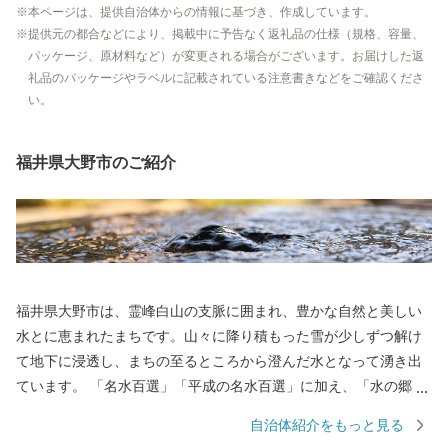
本ページは、提供自治体からの情報に基づき、作成しています。
提供元の都合などにより、掲載中に予告なく返礼品の仕様（規格、容量、
パッケージ、原材料など）が変更される場合がございます。お届けした返
礼品のパッケージやラベルに記載されている注意書きなどをご確認くださ
い。
福井県大野市のご紹介
福井県大野市は、霊峰白山の支脈に囲まれ、豊かな自然と美しい
水とに恵まれたまちです。山々に降り積もった雪が少しずつ解け
て地下に浸透し、まちの至るところから澄んだ水となって湧き出
ています。 「名水百選」「平成の名水百選」に加え、「水の郷百
選」にも選ばれています。 まちの中心にそびえる越前大野城は、
自治体紹介をもっと見る
日本三大「天空の城」として全国的に有名になっています。城の