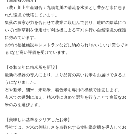
【生産者の紹介】
（農）川上生産組合：九頭竜川の清流を水源とし豊かな水に恵ま
れた環境で栽培しています。
集落の農家が力を合わせて農業に取組んでおり、畦畔の除草につ
いては除草剤を使用せず刈払機による草刈を行い自然環境の保護
に努めています。
お米は福祉施設やレストランなどに納められ｢おいしい｣｢安心でき
る｣など高い評価を受けています。
【令和３年に精米所を新設】
最新の機器の導入により、より品質の高いお米をお届けできるよ
うになりました。
石や割米、細米、未熟米、着色米を専用の機械で除去します。
玄米での選別に加え、精米後に改めて選別を行うことで良質なお
米のみを選びます。
【美味しい基準をクリアしたお米】
弊社では、お米の美味しさを点数化する食味鑑定機を導入してお