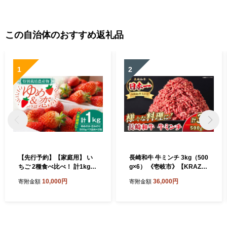
この自治体のおすすめ返礼品
1
2
【先行予約】【家庭用】 い
長崎和牛 牛ミンチ 3kg（500
ちご 2種食べ比べ！ 計1kg
g×6） 《壱岐市》【KRAZY
（ゆめのか・恋みのり） 【2
MEAT】 肉 牛肉 和牛 国産 ミ
10,000円
36,000円
寄附金額
寄附金額
027年2月以降順次発送】
ンチ 牛ミンチ ひき肉 挽肉 挽
《壱岐市》【蒼花】[JEO00
き肉 小分け ハンバーグ ミー
2]
トソース ボロネーゼ そぼろ
料理 調理 ギフト 贈り物 [JE
R174]