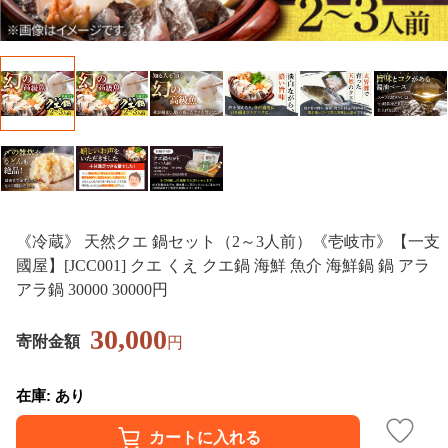
《冷蔵》 天然クエ 鍋セット（2～3人前）《壱岐市》【一支
國屋】[JCC001] クエ くえ クエ鍋 海鮮 魚介 海鮮鍋 鍋 アラ
アラ鍋 30000 30000円
30,000
寄附金額
円
在庫: あり