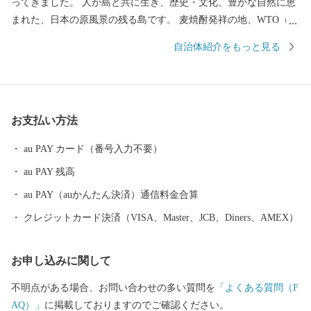
ってきました。 人が島と共に生き、歴史・文化、豊かな自然に恵
まれた、日本の原風景の残る島です。 麦焼酎発祥の地、WTO（世
界貿易機関）から地理的表示認定を受けた「壱岐焼酎」。 壱岐
自治体紹介をもっと見る
牛、ウニ、海産物など、豊饒な自然が育むS級食材。 国特別史跡
「原の辻遺跡」大小1,000の神社・仏閣、多くのパワースポット。
白砂青松、美しいエメラルドグリーンの海。 住む人に、訪れる人
に様々な“実り”をもたらします。
お支払い方法
au PAY カード（番号入力不要）
au PAY 残高
au PAY（auかんたん決済）通信料金合算
クレジットカード決済（VISA、Master、JCB、Diners、AMEX）
お申し込みに関して
不明点がある場合、お問い合わせの多い質問を
「よくある質問（F
AQ）」
に掲載しておりますのでご確認ください。