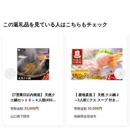
この返礼品を見ている人はこちらもチェック
【7営業日以内発送】 天然ク
【 産地直送 】 天然 クエ鍋 2
エ鍋セット３～４人前(450g)
～3人前 ( クエ スープ 付き )
天然くえ 高級魚 アラ 魚 新鮮
長崎俵物 新鮮 冷凍 鮮魚 魚介
33,000円
32,500円
寄附金額
寄附金額
下処理 クエ 希少 鍋 海鮮鍋
鍋 贈答 ギフト 海鮮鍋 クエ
くえ鍋 クエ鍋 冷凍 海鮮 魚介
くえ 高級 魚 よか魚 長崎県
山口県下関市
長崎県佐世保市
山口県 下関産
佐世保市