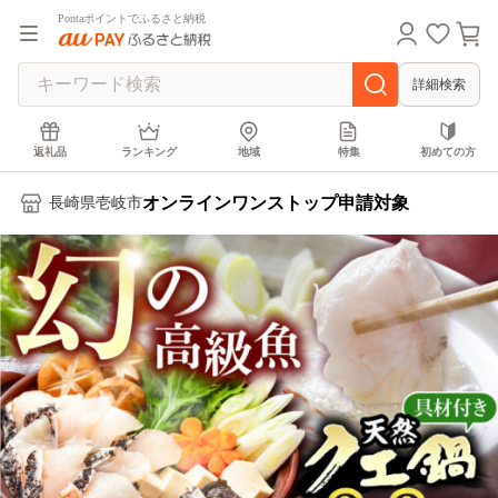
Pontaポイントでふるさと納税
詳細検索
返礼品
ランキング
地域
特集
初めての方
オンラインワンストップ申請対象
長崎県壱岐市