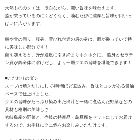
天然もののクエは、淡白ながら、濃い旨味を味わえます。
脂が乗っているのにくどくなく、噛むたびに濃厚な旨味が口いっ
ぱいに広がります。
頭や骨の周り、腹身、背びれ付近の肩の身は、脂が乗っていて特
に美味しい部分です！
熱を加えると、身が適度に引き締まりホクホクに。 脂身とゼラチ
ン質が鍋全体に溶けだし、より一層クエの旨味を堪能できます！
■こだわりのダシ
スープは焼きだしにして4時間ほど煮込み、旨味とコクがある醤油
ベースで仕上げました。
クエの旨味がたっぷり染み出た出汁と一緒に煮込んだ野菜などの
具材も格別の美味しさ！
壱岐島産の野菜と、壱岐の特産品・島豆腐をセットにしてお届け
するので、お手軽にクエ鍋をお楽しみいただけます。