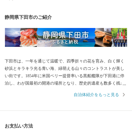
静岡県下田市のご紹介
下田市は、一年を通じて温暖で、四季折々の花を育み、白く輝く
砂浜とキラキラ光る青い海、緑萌える山々のコントラストが美し
い街です。1854年に米国ペリー提督率いる黒船艦隊が下田港に停
泊し、わが国最初の開港の場所となり、歴史的遺産も数多く残さ
れております。 豊富な湯量を誇る温泉や、豊かな自然の恵みを満
自治体紹介をもっと見る
喫できる山海の幸、様々な魅力があふれる「ふるさと下田」を応
援寄附を通じて皆様にお伝えしていきます。 【お問い合わせ先】
株式会社パンクチュアル 連絡先 ：050-1732-8710 メール ：shim
oda@furusato-supports.com 営業時間： 9：00～18：00 【土・日・祝
お支払い方法
日・年末年始休み（12/29～1/3）】