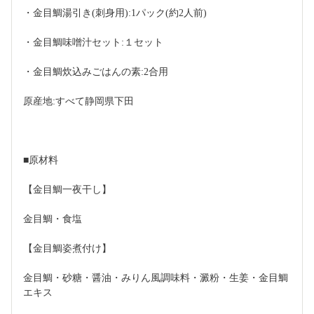
・金目鯛湯引き(刺身用):1パック(約2人前)
・金目鯛味噌汁セット:１セット
・金目鯛炊込みごはんの素:2合用
原産地:すべて静岡県下田
■原材料
【金目鯛一夜干し】
金目鯛・食塩
【金目鯛姿煮付け】
金目鯛・砂糖・醤油・みりん風調味料・澱粉・生姜・金目鯛
エキス