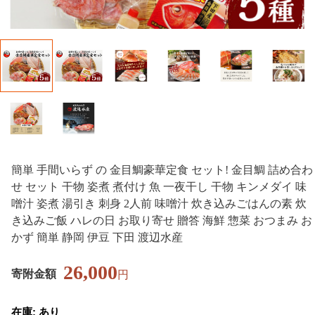
簡単 手間いらず の 金目鯛豪華定食 セット! 金目鯛 詰め合わ
せ セット 干物 姿煮 煮付け 魚 一夜干し 干物 キンメダイ 味
噌汁 姿煮 湯引き 刺身 2人前 味噌汁 炊き込みごはんの素 炊
き込みご飯 ハレの日 お取り寄せ 贈答 海鮮 惣菜 おつまみ お
かず 簡単 静岡 伊豆 下田 渡辺水産
26,000
寄附金額
円
在庫: あり