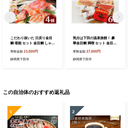
こだわり抜いた 日戻り金目
気分は下田の温泉旅館！ 豪
鯛 堪能 セット 金目鯛 しゃぶ
華金目鯛 満喫 セット 金目鯛
しゃぶ 干物 厚切り キンメダ
詰め合わせ セット しゃぶし
23,000円
27,000円
寄附金額
寄附金額
イ 炊き込みご飯 炊き込みご
ゃぶ 切身 切り身 刺身 2人前
飯の素 あら汁 アラ 一夜干し
煮付け アラ 半身分 スモーク
静岡県下田市
静岡県下田市
雑炊 詰め合わせ セット 海鮮
ボーン 中骨 生ハム仕立て ハ
お鍋 惣菜 おかず 簡単 お取り
レの日 お取り寄せ 贈答 雑炊
寄せ 贈答 ギフト 静岡 伊豆
海鮮 お鍋 惣菜 おつまみ おか
下田 魚 日戻り 渡辺水産
ず サラダ ギフト 簡単 静岡
伊豆 下田 渡辺水産
この自治体のおすすめ返礼品
1
2