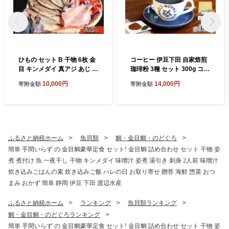
ひもの セット B 干物 6枚 金
コーヒー 伊豆下田 自家焙煎
目 キンメダイ 真アジ あじ 金
珈琲粉 3種 セット 300g コー
目鯛 保存料 無添加 須崎 伊豆
ヒー coffee 珈琲 粉 焙煎 カ
10,000円
14,000円
寄附金額
寄附金額
下田 静岡 ほうえい
フェ ブレンド 深煎り 贈答用
プレゼント ギフト お土産 飲
料 飲み物 ドリンク 嗜好品 キ
ャンプ アウトドア 静岡県 伊
豆 下田市 目黒グリーン珈琲
焙煎所
ふるさと納税ホーム
魚貝類
鯛・金目鯛・のどぐろ
簡単 手間いらず の 金目鯛豪華定食 セット! 金目鯛 詰め合わせ セット 干物 姿
煮 煮付け 魚 一夜干し 干物 キンメダイ 味噌汁 姿煮 湯引き 刺身 2人前 味噌汁
炊き込みごはんの素 炊き込みご飯 ハレの日 お取り寄せ 贈答 海鮮 惣菜 おつ
まみ おかず 簡単 静岡 伊豆 下田 渡辺水産
ふるさと納税ホーム
ランキング
魚貝類ランキング
鯛・金目鯛・のどぐろランキング
簡単 手間いらず の 金目鯛豪華定食 セット! 金目鯛 詰め合わせ セット 干物 姿