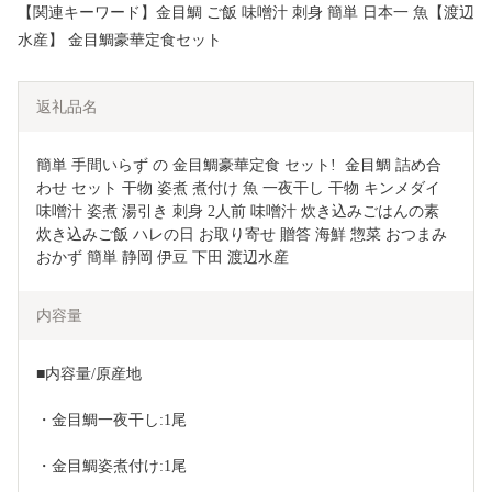
【関連キーワード】金目鯛 ご飯 味噌汁 刺身 簡単 日本一 魚【渡辺
水産】 金目鯛豪華定食セット
返礼品名
簡単 手間いらず の 金目鯛豪華定食 セット!  金目鯛 詰め合
わせ セット 干物 姿煮 煮付け 魚 一夜干し 干物 キンメダイ 
味噌汁 姿煮 湯引き 刺身 2人前 味噌汁 炊き込みごはんの素  
炊き込みご飯 ハレの日 お取り寄せ 贈答 海鮮 惣菜 おつまみ 
おかず 簡単 静岡 伊豆 下田 渡辺水産
内容量
■内容量/原産地
・金目鯛一夜干し:1尾
・金目鯛姿煮付け:1尾