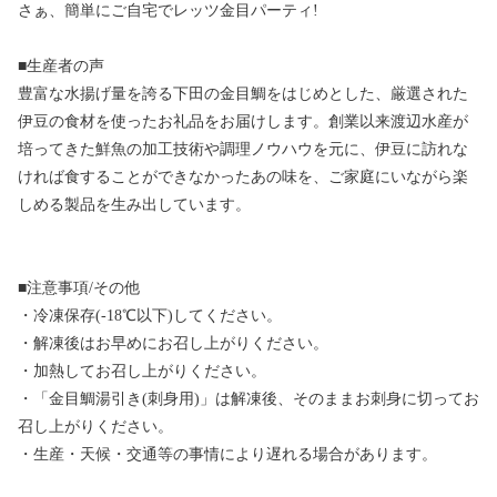
さぁ、簡単にご自宅でレッツ金目パーティ!
■生産者の声
豊富な水揚げ量を誇る下田の金目鯛をはじめとした、厳選された
伊豆の食材を使ったお礼品をお届けします。創業以来渡辺水産が
培ってきた鮮魚の加工技術や調理ノウハウを元に、伊豆に訪れな
ければ食することができなかったあの味を、ご家庭にいながら楽
しめる製品を生み出しています。
■注意事項/その他
・冷凍保存(-18℃以下)してください。
・解凍後はお早めにお召し上がりください。
・加熱してお召し上がりください。
・「金目鯛湯引き(刺身用)」は解凍後、そのままお刺身に切ってお
召し上がりください。
・生産・天候・交通等の事情により遅れる場合があります。