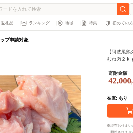
返礼品
ランキング
地域
特集
初めての
ップ申請対象
【阿波尾鶏
むね肉２ｋｇ
むね肉 約2kg
ト 徳島 地
寄附金額
42,000
在庫: あり
現在お住まい
贈答されませ