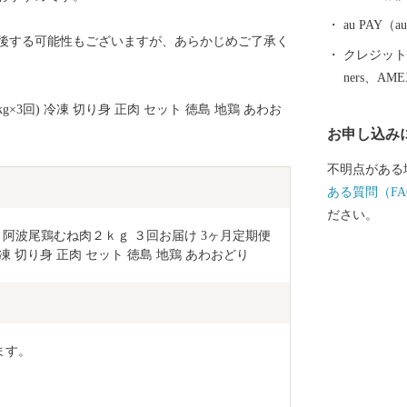
い。
au PAY
後する可能性もございますが、あらかじめご了承く
クレジットカ
ners、AM
kg×3回) 冷凍 切り身 正肉 セット 徳島 地鶏 あわお
お申し込み
不明点がある
ある質問（FA
ださい。
阿波尾鶏むね肉２ｋｇ ３回お届け 3ヶ月定期便 
) 冷凍 切り身 正肉 セット 徳島 地鶏 あわおどり
ます。