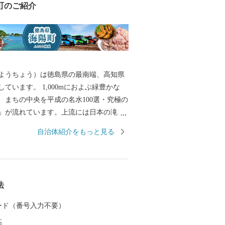
町のご紹介
ようちょう）は徳島県の最南端、高知県
ています。 1,000mにおよぶ緑豊かな
、まちの中央を平成の名水100選・究極の
」が流れています。上流には日本の滝100
」があり、河口付近は日本有数のサーフ
自治体紹介をもっと見る
て有名です。 青く美しい海岸は室戸阿南
に指定され、シーカヤックやダイビン
どのマリンアクティビティを楽しむことが
2021年、線路と道路双方を走る世界初の乗
法
V（デュアル・モード・ビークル）」が運
たな観光資源として注目されています。
 カード（番号入力不要）
体感しに、ぜひ海陽町へお越しくださ
高