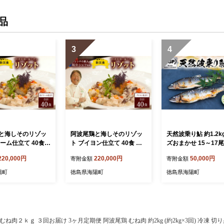
品
3
4
と海しそのリゾッ
阿波尾鶏と海しそのリゾッ
天然波乗り鮎 約1.2k
ーム仕立て 40食
ト ブイヨン仕立て 40食 セ
ズおまかせ 15～17尾
ット 防災食
然 約1.2kg あゆ ア
220,000円
220,000円
50,000円
寄附金額
寄附金額
清流 海部川 川魚 冷
陽町
徳島県海陽町
徳島県海陽町
２ｋｇ ３回お届け 3ヶ月定期便 阿波尾鶏 むね肉 約2kg (約2kg×3回) 冷凍 切り