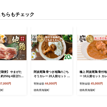
こちらもチェック
定期便】 やまがた
阿波尾鶏 骨つき地鶏のごち
極上 阿波尾鶏 骨付
約350g 4回 計1.4
そうカレー 20人前セット カ
ー 10人前セット カレ
 ムネ肉 国産 お取り
レー レトルト 阿波尾鶏 20
トルト 阿波尾鶏 10
37,000円
44,000円
45,000円
寄附金額
寄附金額
食入り 阿波尾鶏のごちそう
極上阿波尾鶏骨付地
カレー 徳島 地鶏 あわおど
ー 徳島 地鶏 あわお
鷹町
徳島県海陽町
徳島県海陽町
り