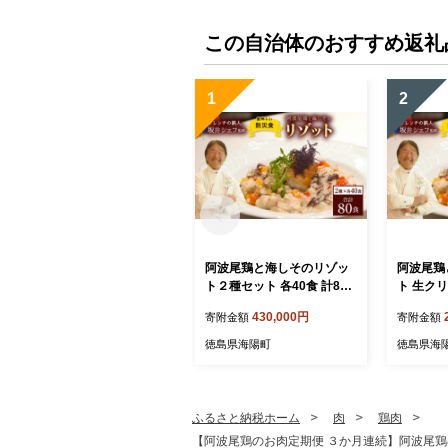
この自治体のおすすめ返礼
1
2
阿波尾鶏と海しそのリゾッ
阿波尾鶏
ト２種セット 各40食 計80
ト 生クリ
食 ブイヨン仕立て＆ 生クリ
防災食
430,000円
寄附金額
寄附金額
ーム仕立て 防災食
徳島県海陽町
徳島県海
ふるさと納税ホーム
肉
鶏肉
【阿波尾鶏のお肉定期便 ３か月連続】阿波尾鶏むね肉