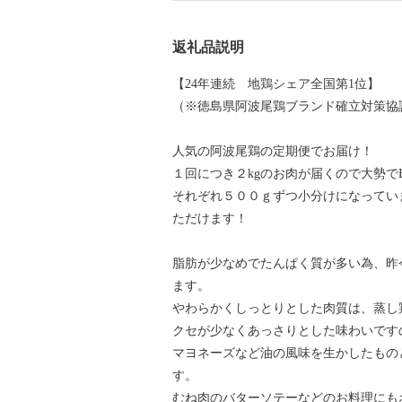
返礼品説明
【24年連続 地鶏シェア全国第1位】
（※徳島県阿波尾鶏ブランド確立対策協
人気の阿波尾鶏の定期便でお届け！
１回につき２kgのお肉が届くので大勢で
それぞれ５００ｇずつ小分けになってい
ただけます！
脂肪が少なめでたんぱく質が多い為、昨
ます。
やわらかくしっとりとした肉質は、蒸し
クセが少なくあっさりとした味わいです
マヨネーズなど油の風味を生かしたもの
す。
むね肉のバターソテーなどのお料理にも