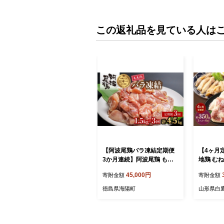
この返礼品を見ている人は
【阿波尾鶏バラ凍結定期便
【4ヶ月
3か月連続】阿波尾鶏 もも
地鶏 むね 
肉 切り身 バラ凍結 1.5kg×3
kg 地鶏
45,000円
寄附金額
寄附金額
回 計4.5kg 鶏肉 鶏もも 阿波
寄せ
尾鶏 冷凍 地鶏
徳島県海陽町
山形県白