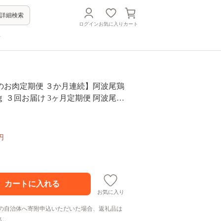
詳細検索
ログイン
お気に入り
カート
方
のお肉定期便 ３か月連続】阿波尾鶏
 ３回お届け 3ヶ月定期便 阿波尾鶏
 (約2kg×3回) 冷凍 切り身 正肉 セッ
鶏 あわおどり
円
お気に入り
の自治体へ寄附申込いただいた場合、返礼品は
ん。