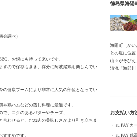
徳島県海陽
議会調べ）
海陽町（かい
との境に位置し
BBQ、お鍋にも持って来いです。
山々がそびえ
ますので保存もきき、存分に阿波尾鶏を楽しんでい
清流「海部川
選の「轟の滝
ポイントとし
今の健康ブームにより非常に人気の部位となってい
海岸国定公園
グ、SUPな
鶏や鶏ハムなどの蒸し料理に最適です。
できます。 
お支払い方
ので、コクのあるバターやチーズ、
りもの「DM
と合わせると、むね肉の美味しさがより引き立ちま
行開始し、新
au PAY
［世界初］を
au PAY 残
おすすめです。