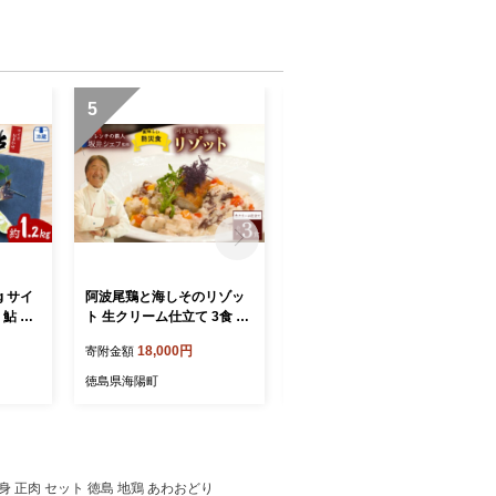
5
6
g サイ
阿波尾鶏と海しそのリゾッ
阿波尾鶏と海しそのリゾッ
 鮎 天
ト 生クリーム仕立て 3食 セ
ト ブイヨン仕立て 3食 セッ
ユ 天然鮎
ット 生クリーム仕立て 防災
ト 防災食
18,000円
18,000円
寄附金額
寄附金額
蔵
食
徳島県海陽町
徳島県海陽町
身 正肉 セット 徳島 地鶏 あわおどり