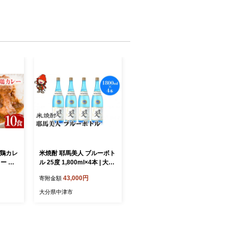
地鶏カレ
米焼酎 耶馬美人 ブルーボト
ー レ
ル 25度 1,800ml×4本 | 大分
食入り
県中津市の地酒 焼酎 酒 ア
43,000円
寄附金額
鶏カレ
ルコール 大分県産 九州産
どり
中津市 国産 送料無料
大分県中津市