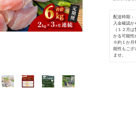
配送時期：
入金確認か
（１２月は
かる可能性
※約１か月
能性もござ
ませ。