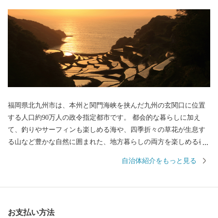
福岡県北九州市は、本州と関門海峡を挟んだ九州の玄関口に位置
する人口約90万人の政令指定都市です。 都会的な暮らしに加え
て、釣りやサーフィンも楽しめる海や、四季折々の草花が生息す
る山など豊かな自然に囲まれた、地方暮らしの両方を楽しめる都
市です。 関門海峡ふぐ刺身・シャボン玉石けん・肉うどん・辛子
自治体紹介をもっと見る
明太子など本市ならではの返礼品に加え、黒毛和牛・ウナギ・カ
ニなど全国的に人気の返礼品も豊富に揃えています。 ふるさと納
税を通じて、ぜひ北九州市の魅力をご体感ください！
お支払い方法