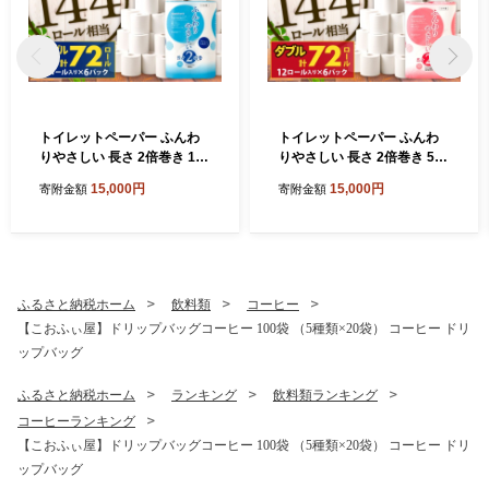
トイレットペーパー ふんわ
トイレットペーパー ふんわ
りやさしい 長さ 2倍巻き 100
りやさしい 長さ 2倍巻き 50
ｍ シングル 計72個 日本製
ｍ ダブル 計72個 日本製 防
15,000円
15,000円
寄附金額
寄附金額
防災
災
ふるさと納税ホーム
飲料類
コーヒー
【こおふぃ屋】ドリップバッグコーヒー 100袋 （5種類×20袋） コーヒー ドリ
ップバッグ
ふるさと納税ホーム
ランキング
飲料類ランキング
コーヒーランキング
【こおふぃ屋】ドリップバッグコーヒー 100袋 （5種類×20袋） コーヒー ドリ
ップバッグ