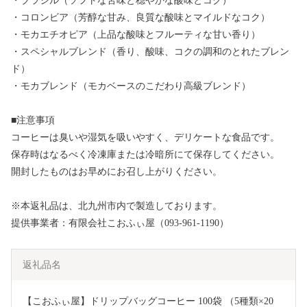
・ブラジル（ソフトな苦味と穏やかな酸味とコク）
・コロンビア（芳醇な甘み、良質な酸味とマイルドなコク）
・モカエチオピア（上品な酸味とフルーティな甘い香り）
・スペシャルブレンド（香り、酸味、コクの調和のとれたブレン
ド）
・モカブレンド（モカベースのこだわり高級ブレンド）
■注意事項
コーヒーは臭いや湿気を吸いやすく、デリケートな食品です。
保存時はなるべく冷凍庫または冷暗所にて保存してください。
開封したものはお早めにお召し上がりください。
※本返礼品は、北九州市内で製造しております。
提供事業者：有限会社こおふぃ屋（093-961-1190）
返礼品名
【こおふぃ屋】ドリップバッグコーヒー 100袋 （5種類×20