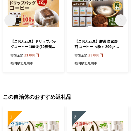
【こおふぃ屋】ドリップバッ
【こおふぃ屋】厳選 自家焙
グコーヒー 100袋 (10種類×1
煎 コーヒー ＜粉＞ 200g×6
0袋) コーヒー ドリップパッ
種類 計1.2kg
21,000円
23,000円
寄附金額
寄附金額
ク ドリップコーヒー 詰め合
わせ 飲み比べ 個包装
福岡県北九州市
福岡県北九州市
この自治体のおすすめ返礼品
1
2