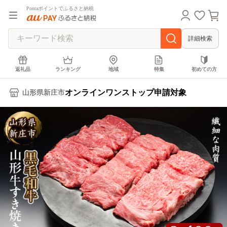
Pontaポイントでふるさと納税
詳細検索
返礼品
ランキング
地域
特集
初めての方
オンラインワンストップ申請対象
山形県新庄市