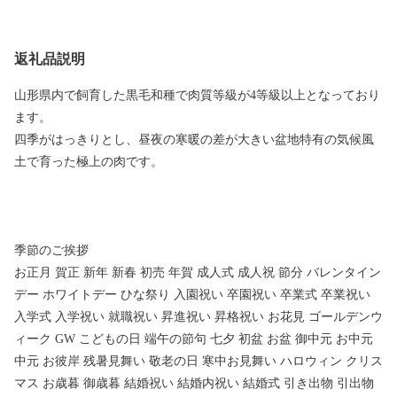
返礼品説明
山形県内で飼育した黒毛和種で肉質等級が4等級以上となっており
ます。
四季がはっきりとし、昼夜の寒暖の差が大きい盆地特有の気候風
土で育った極上の肉です。
季節のご挨拶
お正月 賀正 新年 新春 初売 年賀 成人式 成人祝 節分 バレンタイン
デー ホワイトデー ひな祭り 入園祝い 卒園祝い 卒業式 卒業祝い
入学式 入学祝い 就職祝い 昇進祝い 昇格祝い お花見 ゴールデンウ
ィーク GW こどもの日 端午の節句 七夕 初盆 お盆 御中元 お中元
中元 お彼岸 残暑見舞い 敬老の日 寒中お見舞い ハロウィン クリス
マス お歳暮 御歳暮 結婚祝い 結婚内祝い 結婚式 引き出物 引出物