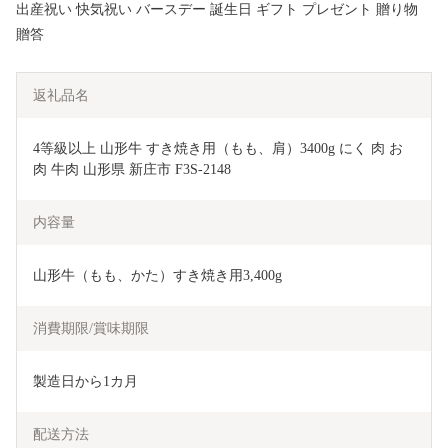
出産祝い 快気祝い バースデー 誕生日 ギフト プレゼント 贈り物
贈答
返礼品名
4等級以上 山形牛 すき焼き用（もも、肩）3400g にく 肉 お
肉 牛肉 山形県 新庄市 F3S-2148
内容量
山形牛（もも、かた）すき焼き用3,400g
消費期限/賞味期限
製造日から1カ月
配送方法