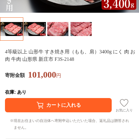
4等級以上 山形牛 すき焼き用（もも、肩）3400g にく 肉 お
肉 牛肉 山形県 新庄市 F3S-2148
101,000
寄附金額
円
在庫: あり
お気に入り
現在お住まいの自治体へ寄附申込いただいた場合、返礼品は贈答され
ません。