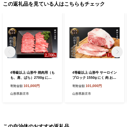
この返礼品を見ている人はこちらもチェック
4等級以上 山形牛 焼肉用（も
4等級以上 山形牛 サーロイン
も、肩、ばら）2700g にく
ブロック 1550g にく 肉 お肉
肉 お肉 牛肉 山形県 新庄市 F
牛肉 山形県 新庄市 F3S-213
101,000円
101,000円
寄附金額
寄附金額
3S-2149
4
山形県新庄市
山形県新庄市
この自治体のおすすめ返礼品