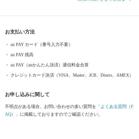
たことや、近県を結ぶ高速自動車道の中心地として整備が進むな
ど、高速交通の時代にあわせて発展しています。 また、2016年ユ
ネスコ無形文化遺産にも登録された、260年以上の歴史を誇る「新
庄まつり」や日本有数の豪雪地帯という気候風土によって育まれ
お支払い方法
た、歴史と文化に彩られたまちでもあります。 これまで培ってき
た都市基盤を土台として、さらに質の高い都市機能と快適性のな
au PAY カード（番号入力不要）
かに、自然の豊かさや雪とともにある暮らしを味わい楽しむこと
au PAY 残高
ができる『田園都市』を目指し、まちづくりを進めています。
新庄市はふるさと納税の基準に適合しているとして、総務大臣の
au PAY（auかんたん決済）通信料金合算
指定を受けています。指定期間内に新庄市にふるさと納税をする
クレジットカード決済（VISA、Master、JCB、Diners、AMEX）
と、個人住民税の寄附金特例控除の適用を受けることができま
す。 ※個人住民税の寄附金特例控除を受けるには、確定申告また
お申し込みに関して
はワンストップ特例申告書の提出を要します。 ▪指定期間 令和5
年10月1日～令和6年9月30日 ▪指定根拠 地方税法第37条の2第2項
不明点がある場合、お問い合わせの多い質問を
「よくある質問（F
及び同第314条の7第2項
AQ）」
に掲載しておりますのでご確認ください。