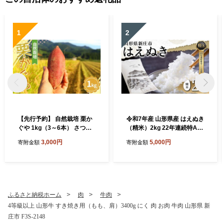
1
2
【先行予約】 自然栽培 栗か
令和7年産 山形県産 はえぬき
ぐや 1kg（3～6本） さつま
（精米）2kg 22年連続特A受
いも サツマイモ 芋 山形県 新
賞 米 お米 おこめ 山形県 新
3,000円
5,000円
寄附金額
寄附金額
庄市 F3S-2636
庄市 F3S-2648
ふるさと納税ホーム
肉
牛肉
4等級以上 山形牛 すき焼き用（もも、肩）3400g にく 肉 お肉 牛肉 山形県 新
庄市 F3S-2148