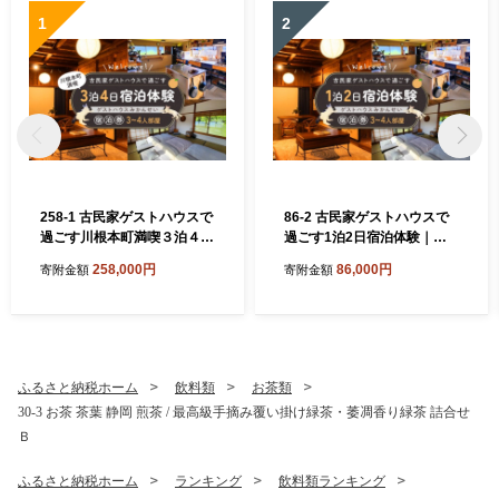
1
2
258-1 古民家ゲストハウスで
86-2 古民家ゲストハウスで
過ごす川根本町満喫３泊４日
過ごす1泊2日宿泊体験｜ゲ
宿泊体験｜ゲストハウスみか
ストハウスみかんせい宿泊券
258,000円
86,000円
寄附金額
寄附金額
んせい宿泊券（3-4人部屋）
（3-4人部屋）
ふるさと納税ホーム
飲料類
お茶類
30-3 お茶 茶葉 静岡 煎茶 / 最高級手摘み覆い掛け緑茶・萎凋香り緑茶 詰合せ
Ｂ
ふるさと納税ホーム
ランキング
飲料類ランキング