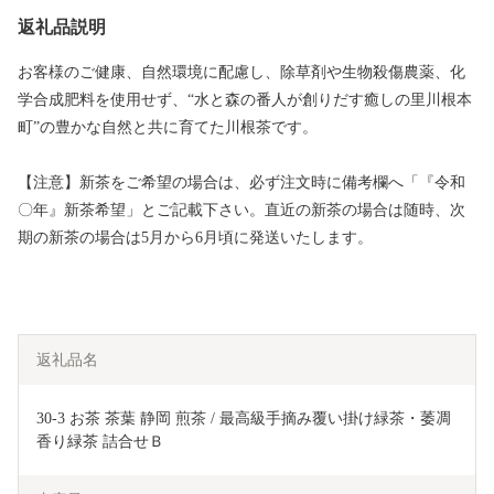
返礼品説明
お客様のご健康、自然環境に配慮し、除草剤や生物殺傷農薬、化
学合成肥料を使用せず、“水と森の番人が創りだす癒しの里川根本
町”の豊かな自然と共に育てた川根茶です。
【注意】新茶をご希望の場合は、必ず注文時に備考欄へ「『令和
〇年』新茶希望」とご記載下さい。直近の新茶の場合は随時、次
期の新茶の場合は5月から6月頃に発送いたします。
返礼品名
30-3 お茶 茶葉 静岡 煎茶 / 最高級手摘み覆い掛け緑茶・萎凋
香り緑茶 詰合せＢ