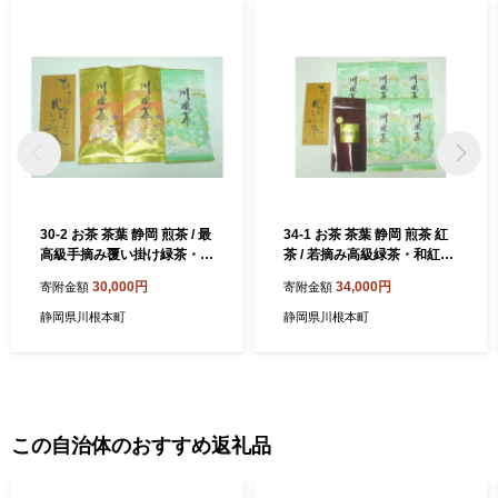
30-2 お茶 茶葉 静岡 煎茶 / 最
34-1 お茶 茶葉 静岡 煎茶 紅
高級手摘み覆い掛け緑茶・萎
茶 / 若摘み高級緑茶・和紅茶
凋香り緑茶 詰合せＡ
詰合せ
30,000円
34,000円
寄附金額
寄附金額
静岡県川根本町
静岡県川根本町
この自治体のおすすめ返礼品