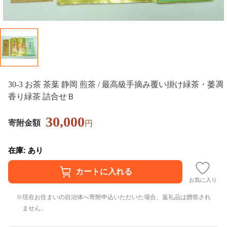
30-3 お茶 茶葉 静岡 煎茶 / 最高級手摘み覆い掛け緑茶・萎凋
香り緑茶 詰合せＢ
30,000
寄附金額
円
在庫: あり
お気に入り
現在お住まいの自治体へ寄附申込いただいた場合、返礼品は贈答され
ません。