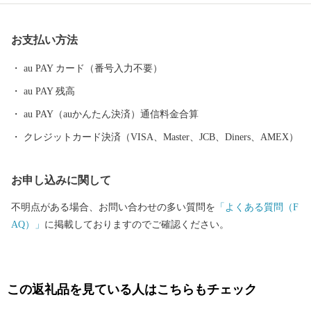
には 大井川鐵道のSL や日本で唯一のアプト式鉄道が運行し、悠
然と流れる大井川と四季折々の彩りを見せる渓谷の山間には、日
お支払い方法
本三大銘茶の一つである川根茶の茶園景観が広がっています。
au PAY カード（番号入力不要）
au PAY 残高
au PAY（auかんたん決済）通信料金合算
クレジットカード決済（VISA、Master、JCB、Diners、AMEX）
お申し込みに関して
不明点がある場合、お問い合わせの多い質問を
「よくある質問（F
AQ）」
に掲載しておりますのでご確認ください。
この返礼品を見ている人はこちらもチェック