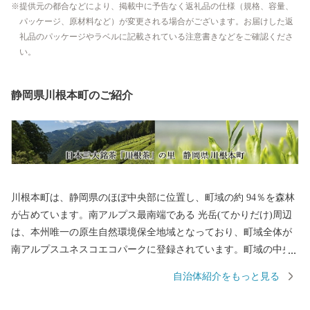
提供元の都合などにより、掲載中に予告なく返礼品の仕様（規格、容量、
パッケージ、原材料など）が変更される場合がございます。お届けした返
礼品のパッケージやラベルに記載されている注意書きなどをご確認くださ
い。
静岡県川根本町のご紹介
川根本町は、静岡県のほぼ中央部に位置し、町域の約 94％を森林
が占めています。南アルプス最南端である 光岳(てかりだけ)周辺
は、本州唯一の原生自然環境保全地域となっており、町域全体が
南アルプスユネスコエコパークに登録されています。町域の中央
には、南アルプスを源とする大井川がゆったりと流れ、この地の
自治体紹介をもっと見る
住民は「水と森の番人」として日々の暮らしを営んでおり、2009
年には「にほんの里 100 選」にも選定されています。大井川沿線