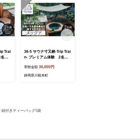
 Trai
36-5 サウナ寸又峡-Trip Trai
33-14 ジビエ肉（鹿・猪）
2名様
n- プレミアム体験 2名様
詰め合わせセット２kg
ライベー
（2時間コース）プライベー
36,000円
33,000円
寄附金額
寄附金額
ト・サウナ「メッツァ」
静岡県川根本町
静岡県川根本町
根紅茶 紐付きティーバッグ5袋