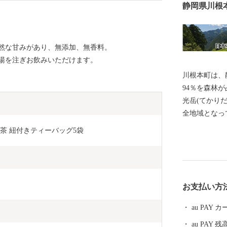
静岡県川根
然な甘みがあり、無添加、無香料。
湯を注ぎお飲みいただけます。
川根本町は、
94％を森林
光岳(てかり
全地域となっ
エコパークに
川根紅茶 紐付きティーバッグ5袋
アルプスを源
の住民は「水
でおり、200
れています。
お支払い方
で唯一のアプ
と四季折々の
au PAY
銘茶の一つで
au PAY 残