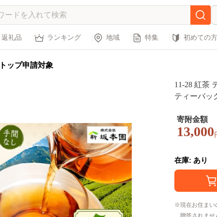
返礼品
ランキング
地域
特集
初めての
トップ申請対象
11-28 紅
ティーバッ
寄附金額
13,000
在庫: あり
現在お住まい
贈答されませ