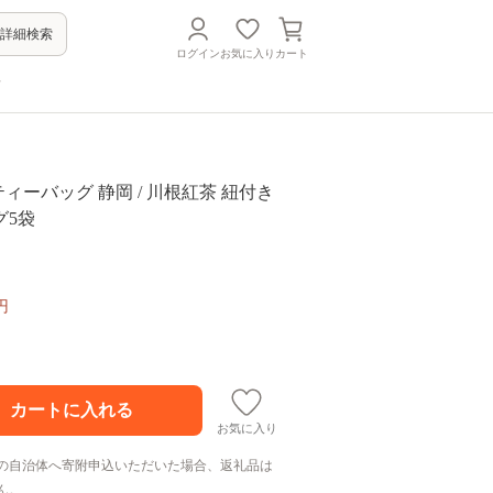
詳細検索
ログイン
お気に入り
カート
方
茶 ティーバッグ 静岡 / 川根紅茶 紐付き
グ5袋
円
お気に入り
の自治体へ寄附申込いただいた場合、返礼品は
ん。