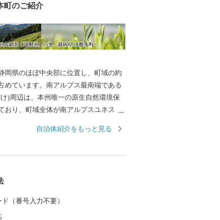
本町のご紹介
静岡県のほぼ中央部に位置し、町域の約
が占めています。南アルプス最南端である
だけ)周辺は、本州唯一の原生自然環境保
ており、町域全体が南アルプスユネスコ
登録されています。町域の中央には、南
自治体紹介をもっと見る
とする大井川がゆったりと流れ、この地
と森の番人」として日々の暮らしを営ん
9 年には「にほんの里 100 選」にも選定さ
大井川沿線には 大井川鐵道のSL や日本
法
ト式鉄道が運行し、悠然と流れる大井川
彩りを見せる渓谷の山間には、日本三大
 カード（番号入力不要）
ある川根茶の茶園景観が広がっていま
高