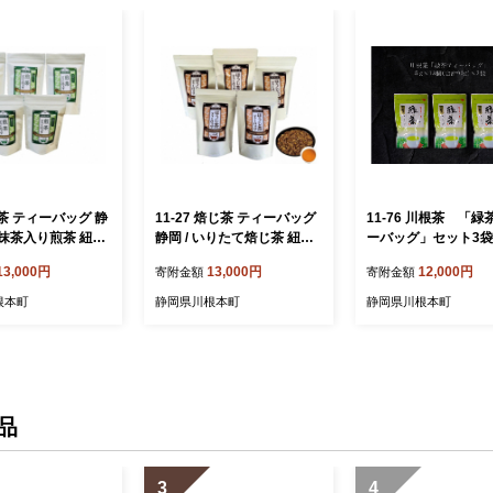
 お茶 ティーバッグ 静
11-27 焙じ茶 ティーバッグ
11-76 川根茶 「緑
/ 抹茶入り煎茶 紐付
静岡 / いりたて焙じ茶 紐付
ーバッグ」セット3袋
バッグ5袋
きティーバッグ5袋
13,000円
13,000円
12,000円
寄附金額
寄附金額
根本町
静岡県川根本町
静岡県川根本町
品
3
4