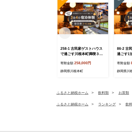
258-1 古民家ゲストハウス
86-2 
で過ごす川根本町満喫３泊
過ごす1
４日宿泊体験｜ゲストハウ
ストハウ
258,000円
寄附金額
寄附金額
スみかんせい宿泊券（3-4人
券（3-4
部屋）
静岡県川根本町
静岡県川
ふるさと納税ホーム
飲料類
お茶類
ふるさと納税ホーム
ランキング
飲