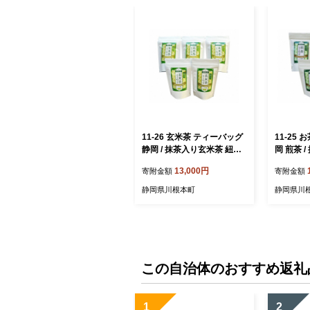
11-26 玄米茶 ティーバッグ
11-25
静岡 / 抹茶入り玄米茶 紐付
岡 煎茶 
きティーバッグ5袋
きティー
13,000円
寄附金額
寄附金額
静岡県川根本町
静岡県川
この自治体のおすすめ返礼
1
2