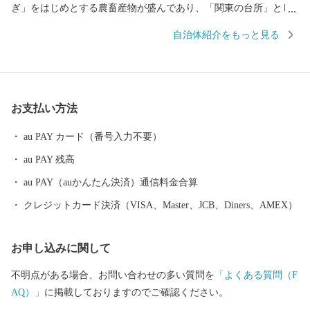
ぎ」をはじめとする農畜産物が盛んであり、「関東の台所」とし
ての役割も果たしています。また、生産量トップクラスのユリ、
自治体紹介をもっと見る
チューリップなど花き栽培や造園業も盛んです。 また、最近２０
２４年度7月に１万円紙幣のデザインで話題となった、近代経済の
父といわれる渋沢栄一は深谷市出身です。 渋沢栄一は「道徳経済
合一説」を唱え、約５００もの企業の設立に関わるとともに、約
お支払い方法
６００もの教育機関・社会公共事業の支援と民間外交にも熱心に
取り組み、数々の功績を残しました。 なお、財務省が発表したデ
au PAY カード（番号入力不要）
ザインは、表面は渋沢栄一翁の肖像、裏面は東京駅となっていま
au PAY 残高
すが、東京駅で使用されている煉瓦は、渋沢栄一翁が明治２０年
に設立した日本煉瓦製造会社（後の日本煉瓦製造株式会社）の上
au PAY（auかんたん決済）通信料金合算
敷免工場（深谷市）で作られたものも使われており、いずれも深
クレジットカード決済（VISA、Master、JCB、Diners、AMEX）
谷市と関わりの深いものとなっています。 さらに、イメージキャ
ラクターの「ふっかちゃん」は、全国的にも人気です。 今後も、
お申し込みに関して
深谷の魅力を全国の皆さんにお届けしていきますので、よろしく
おネギしまぁ～す。 ーーーーーーーーーーーーーーーーーーーー
不明点がある場合、お問い合わせの多い質問を
「よくある質問（F
ーーーーーーーーーーーーーーー 【キャンセルにつきまして】 ふ
AQ）」
に掲載しておりますのでご確認ください。
るさと納税は「寄附」となりますので、原則、キャンセル／返金