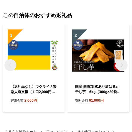
この自治体のおすすめ返礼品
1
2
【返礼品なし】ウクライナ緊
国産 無添加 訳あり紅はるか
急人道支援（１口2,000円よ
干し芋 6kg（300g×20袋）
り）
【11218-1048】
2,000円
61,000円
寄附金額
寄附金額
ふるさと納税ホーム
ファッション
その他ファッション