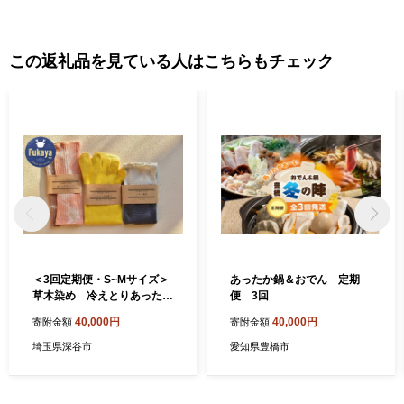
対応をすることはできません。あらかじめご了承ください。 申込
内容や返礼品の誤り、重複しての寄附等がないよう十分にご確認
のうえ、ご寄附いただきますようお願いいたします。
この返礼品を見ている人はこちらもチェック
＜3回定期便・S~Mサイズ＞
あったか鍋＆おでん 定期
草木染め 冷えとりあったか
便 3回
グッズ３点 【11218-005
40,000円
40,000円
寄附金額
寄附金額
8】
埼玉県深谷市
愛知県豊橋市