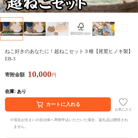
ねこ好きのあなたに！超ねこセット３種【尾鷲ヒノキ製】
EB-3
10,000
寄附金額
円
在庫: あり
お気に入り
現在お住まいの自治体へ寄附申込いただいた場合、返礼品は贈答され
ません。