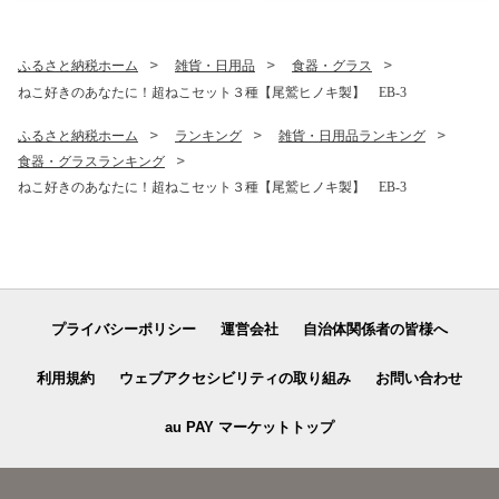
ゃけ sake カルパッチョ ソテ
Y-10
ー レアステーキ 人気 高級 大
満足 美味しい 贈答 生食用 刺
ふるさと納税ホーム
雑貨・日用品
食器・グラス
身 お刺身 刺し身 魚介類 海鮮
ねこ好きのあなたに！超ねこセット３種【尾鷲ヒノキ製】 EB-3
冷凍 厚切り 薄切り ふるさと
納税 ふるさとチョイス 三重
ふるさと納税ホーム
ランキング
雑貨・日用品ランキング
県 尾鷲市 OB-21
食器・グラスランキング
ねこ好きのあなたに！超ねこセット３種【尾鷲ヒノキ製】 EB-3
プライバシーポリシー
運営会社
自治体関係者の皆様へ
利用規約
ウェブアクセシビリティの取り組み
お問い合わせ
au PAY マーケットトップ