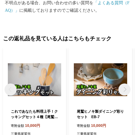
不明点がある場合、お問い合わせの多い質問を
「よくある質問（F
AQ）」
に掲載しておりますのでご確認ください。
この返礼品を見ている人はこちらもチェック
これであなたも料理上手！ク
尾鷲ヒノキ製ダイニング彩り
ッキングセット４種【尾鷲ヒ
セット EB-7
ノキ製】 EB-6
10,000円
10,000円
寄附金額
寄附金額
三重県尾鷲市
三重県尾鷲市