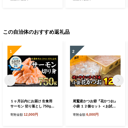
この自治体のおすすめ返礼品
1
2
１ヶ月以内にお届け 生食用
尾鷲産かつお節『花かつお』
サーモン 切り落とし 750g
小袋 １２個セット ＜お試し
（150g ×5パック）小分け 鮭
商品＞ 小分 小分け 小袋 削り
12,000円
6,000円
寄附金額
寄附金額
サーモン アトランティック
節 パック 削り節 鰹節 鰹 か
サーモン ノルウェー 国際
つお カツオ 調味料 出汁 トッ
規格SQF2000 さけ シャケ し
ピング 常温 三重県 尾鷲市 N