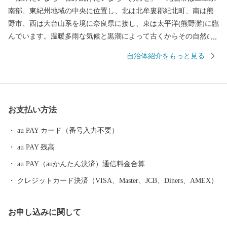
南部、東紀州地域の中央に位置し、北は北牟婁郡紀北町、南は熊
野市、西は大台山系を境に奈良県に接し、東は太平洋(熊野灘)に臨
んでいます。温暖多雨な気候と黒潮によって古くからその自然の
恵みを受け、漁業、林業が栄えてきました。また、漁師町ならで
自治体紹介をもっと見る
はの郷土食や伝統文化も色濃く残り、地域の人々を結ぶ懸け橋と
もなっています。 昭和29(1954)年6月20日に北牟婁郡尾鷲町、須
賀利村、九鬼村、南牟婁郡北輪内村、南輪内村が合併して尾鷲市
が誕生し、平成26年には市制60周年を迎えました。豊かな自然、
お支払い方法
歴史文化を地域の資源として活用して、「住みたいまち 住み続
けたいまち おわせ」をめざし、尾鷲市の人々や尾鷲を愛する
au PAY カード（番号入力不要）
人々と共に未来へと歩み続けます。
au PAY 残高
au PAY（auかんたん決済）通信料金合算
クレジットカード決済（VISA、Master、JCB、Diners、AMEX）
お申し込みに関して