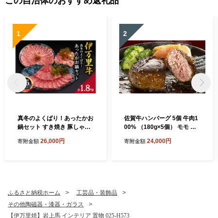
この自治体のおすすめ返礼品
1
2
真冬のよくばり！あったかお
佐賀牛ハンバーグ 5個 牛肉1
鍋セット すき焼き 豚しゃぶ
00% （180g×5個） モモ ロ
水炊き 006-J197
ース ヒレなどを使用 155-J6
26,000円
24,000円
寄附金額
寄附金額
97
ふるさと納税ホーム
工芸品・装飾品
その他陶磁器・漆器・ガラス
【伊万里焼】岩上馬 インテリア 置物 025-H573