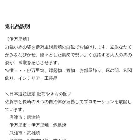
返礼品説明
【伊万里焼】
力強い馬の姿を伊万里鍋島焼の白磁でお届けします。立派なたて
がみをなびかせ、隆々とした筋肉で勢いよく跳躍する大人の馬の
姿が、威厳を感じさせます。
特徴・・・伊万里焼、縁起物、置物、お部屋飾り、床の間、玄関
飾り、インテリア、工芸品
＼日本遺産認定 肥前やきもの圏／
佐賀県と長崎の８つの自治体が連携してプロモーションを展開し
ています。
唐津市：唐津焼
伊万里市：伊万里焼・鍋島焼
武雄市：武雄焼