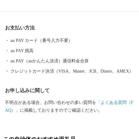
活を送ることができます。 自然豊かで美味しい特産品がたくさん
ある、伊万里市のふるさと納税をぜひお愉しみください。 ＜個人
情報保護方針について＞ 寄附者様からいただいた個人情報は、伊
お支払い方法
万里市が責任をもって安全に管理・保管し、第三者に譲渡・提供
することはございません。 寄附者様からいただいた個人情報は、
au PAY カード（番号入力不要）
お礼の品の発送やご連絡、いただいたふるさと納税の使い道に関
au PAY 残高
する報告、伊万里市が主催・出展するふるさと納税関連イベント
情報の提供、伊万里市のふるさと納税に関する情報提供のため、
au PAY（auかんたん決済）通信料金合算
使用させていただきます。 また、情報の提供手段としては、電子
クレジットカード決済（VISA、Master、JCB、Diners、AMEX）
メールの配信やパンフレット等の郵送をさせていただく場合がご
ざいます。 ご不明な点がございましたらご連絡ください。 【伊万
お申し込みに関して
里市ふるさと納税サポート室】 電話：0955-58-9930 ＦＡＸ：050-3
606-3441 メール：support@furusato-imari.jp ※伊万里市はふるさと
不明点がある場合、お問い合わせの多い質問を
「よくある質問（F
納税のサポート室業務と、ワンストップ特例申請受付業務を外部
AQ）」
に掲載しておりますのでご確認ください。
へ委託しております。