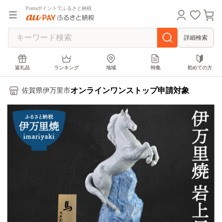
Pontaポイントでふるさと納税
詳細検索
返礼品
ランキング
地域
特集
初めての方
オンラインワンストップ申請対象
佐賀県伊万里市