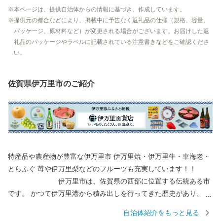
本ページは、提供自治体からの情報に基づき、作成しています。
提供元の都合などにより、掲載中に予告なく返礼品の仕様（規格、容量、
パッケージ、原材料など）が変更される場合がございます。お届けした返
礼品のパッケージやラベルに記載されている注意書きなどをご確認くださ
い。
佐賀県伊万里市のご紹介
特産品や農産物が豊富な伊万里市 伊万里焼・伊万里牛・車海老・
とらふぐ 苺や伊万里梨などのフルーツも充実しています！！
伊万里市は、佐賀県の西部に位置する伝統ある市
です。 かつて伊万里港から積み出しを行ってきた歴史があり、伊
万里焼や伊万里牛、伊万里梨は全国的に有名です。 都会のような
自治体紹介をもっと見る
便利さはありませんが、心温かい人が集まり、心にゆとりある生