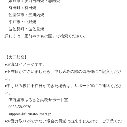
嬉野市：肥前吉田焼・志田焼
有田町：有田焼
佐世保市：三川内焼
平戸市：中野焼
波佐見町：波佐見焼
詳しくは「肥前やきもの圏」で検索ください。
【大五郎窯】
●写真はイメージです。
●不在日がございましたら、申し込みの際の備考欄にご記入くださ
い。
●申し込み後に不在日ができた場合は、サポート室にご連絡くださ
い。
伊万里市ふるさと納税サポート室
0955-58-9930
support@furusato-imari.jp
●お受け取りができない場合の再送は出来ませんので、ご了承くだ