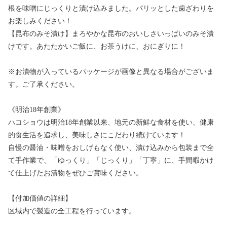
根を味噌にじっくりと漬け込みました。パリッとした歯ざわりを
お楽しみください！
【昆布のみそ漬け】まろやかな昆布のおいしさいっぱいのみそ漬
けです。あたたかいご飯に、お茶うけに、おにぎりに！
※お漬物が入っているパッケージが画像と異なる場合がございま
す。ご了承ください。
《明治18年創業》
ハコショウは明治18年創業以来、地元の新鮮な食材を使い、健康
的食生活を追求し、美味しさにこだわり続けています！
自慢の醤油・味噌をおしげもなく使い、漬け込みから包装まで全
て手作業で、「ゆっくり」「じっくり」「丁寧」に、手間暇かけ
て仕上げたお漬物をぜひご賞味ください。
【付加価値の詳細】
区域内で製造の全工程を行っています。