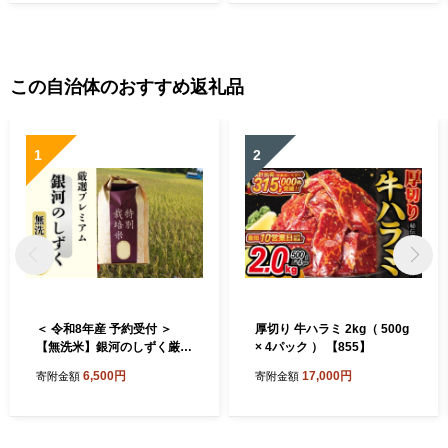
この自治体のおすすめ返礼品
1
2
＜ 令和8年産 予約受付 ＞
厚切り 牛ハラミ 2kg（ 500g
【無洗米】銀河のしずく厳選
× 4パック ） 【855】
プレミアム（減農薬・減化学
6,500円
17,000円
寄附金額
寄附金額
肥料）2kg 【2083】