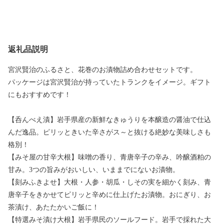
返礼品説明
宮沢賢治のふるさと、花巻のお漬物詰め合わせセットです。
パッケージは宮沢賢治が持っていたトランクをイメージ。ギフト
にもおすすめです！
【呑んべえ漬】岩手県産の新鮮なきゅうりを本醸造の醤油で仕込
んだ逸品。ピリッときいた辛さがス～と抜ける絶妙な美味しさも
格別！
【みそ屋の甘辛大根】味噌の香り、青唐辛子の辛み、吟醸酒粕の
甘み。3つの旨みがおいしい、いままでにないお漬物。
【刻みふきよせ】大根・人参・胡瓜・しその実を細かく刻み、青
唐辛子をきかせてピリッと辛めに仕上げたお漬物。おにぎり、お
茶漬け、あたたかいご飯に！
【特選みそ漬け大根】岩手県民のソールフード。岩手で採れた大