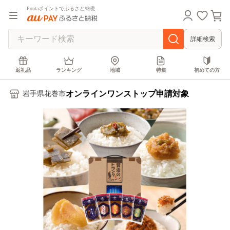
Pontaポイントでふるさと納税
詳細検索
返礼品
ランキング
地域
特集
初めての方
オンラインワンストップ申請対象
岩手県花巻市