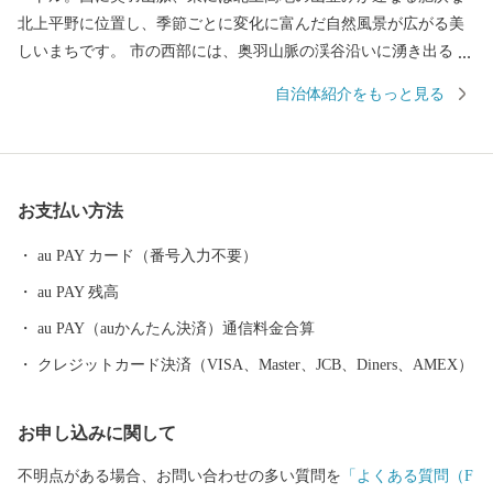
北上平野に位置し、季節ごとに変化に富んだ自然風景が広がる美
しいまちです。 市の西部には、奥羽山脈の渓谷沿いに湧き出る花
巻温泉郷があります。周辺は県立自然公園に指定され、立ちのぼ
自治体紹介をもっと見る
る湯けむりと深山の緑、目の前を流れる清流が、情緒豊かな風景
を醸し出します。 また、宮沢賢治や萬鉄五郎などの世界的に知ら
れる先人を輩出するとともに、早池峰神楽や鹿踊りなどの郷土芸
能、日本三大杜氏のひとつ南部杜氏、さき織り、ホームスパン等
お支払い方法
の優れた技術が多く伝えられています。さらに、岩手県内唯一の
花巻空港があり、東北新幹線新花巻駅や東北自動車道、東北横断
au PAY カード（番号入力不要）
自動車道などの高速交通網が整備されるなど、北東北の高速交通
au PAY 残高
網の結節点という極めて恵まれた拠点性を有しています。
au PAY（auかんたん決済）通信料金合算
クレジットカード決済（VISA、Master、JCB、Diners、AMEX）
お申し込みに関して
不明点がある場合、お問い合わせの多い質問を
「よくある質問（F