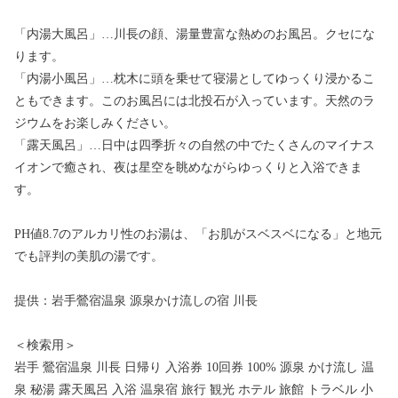
「内湯大風呂」…川長の顔、湯量豊富な熱めのお風呂。クセにな
ります。
「内湯小風呂」…枕木に頭を乗せて寝湯としてゆっくり浸かるこ
ともできます。このお風呂には北投石が入っています。天然のラ
ジウムをお楽しみください。
「露天風呂」…日中は四季折々の自然の中でたくさんのマイナス
イオンで癒され、夜は星空を眺めながらゆっくりと入浴できま
す。
PH値8.7のアルカリ性のお湯は、「お肌がスベスベになる」と地元
でも評判の美肌の湯です。
提供：岩手鶯宿温泉 源泉かけ流しの宿 川長
＜検索用＞
岩手 鶯宿温泉 川長 日帰り 入浴券 10回券 100% 源泉 かけ流し 温
泉 秘湯 露天風呂 入浴 温泉宿 旅行 観光 ホテル 旅館 トラベル 小