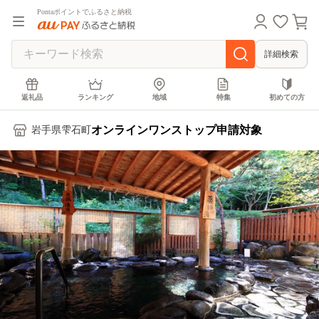
Pontaポイントでふるさと納税
詳細検索
返礼品
ランキング
地域
特集
初めての方
オンラインワンストップ申請対象
岩手県雫石町