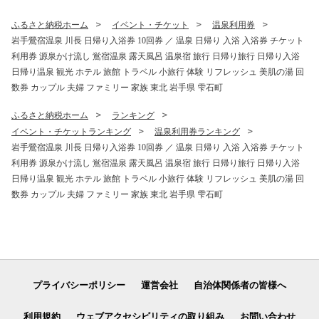
い 美味しい ６個 小分け 小袋
すめ 家庭用 プレゼント ギフ
お裾分け おすすめ 人気 岩手
ト 料理 バーベキュー BBQ
ふるさと納税ホーム
イベント・チケット
温泉利用券
県 雫石町 送料無料
キャンプ お取り寄せ 冷蔵 人
岩手鶯宿温泉 川長 日帰り入浴券 10回券 ／ 温泉 日帰り 入浴 入浴券 チケット
気 ハウス栽培
利用券 源泉かけ流し 鴬宿温泉 露天風呂 温泉宿 旅行 日帰り旅行 日帰り入浴
日帰り温泉 観光 ホテル 旅館 トラベル 小旅行 体験 リフレッシュ 美肌の湯 回
数券 カップル 夫婦 ファミリー 家族 東北 岩手県 雫石町
ふるさと納税ホーム
ランキング
イベント・チケットランキング
温泉利用券ランキング
岩手鶯宿温泉 川長 日帰り入浴券 10回券 ／ 温泉 日帰り 入浴 入浴券 チケット
利用券 源泉かけ流し 鴬宿温泉 露天風呂 温泉宿 旅行 日帰り旅行 日帰り入浴
日帰り温泉 観光 ホテル 旅館 トラベル 小旅行 体験 リフレッシュ 美肌の湯 回
数券 カップル 夫婦 ファミリー 家族 東北 岩手県 雫石町
プライバシーポリシー
運営会社
自治体関係者の皆様へ
利用規約
ウェブアクセシビリティの取り組み
お問い合わせ