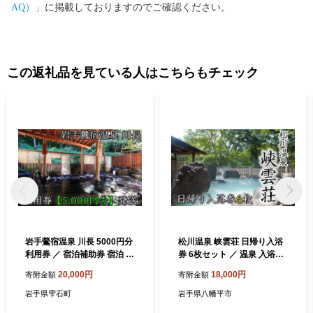
AQ）」
に掲載しておりますのでご確認ください。
この返礼品を見ている人はこちらもチェック
岩手鶯宿温泉 川長 5000円分
松川温泉 峡雲荘 日帰り入浴
利用券 ／ 宿泊補助券 宿泊 入
券 6枚セット ／ 温泉 入浴券
浴 温泉 鴬宿温泉 補助券 チケ
日帰り 日帰り入浴 日帰り温
20,000円
18,000円
寄附金額
寄附金額
ット 利用券 温泉宿 日帰り旅
泉 温泉券 温泉利用券 露天風
行 日帰り入浴 日帰り温泉 小
呂 源泉かけ流し 露天風呂 回
岩手県雫石町
岩手県八幡平市
旅行 露天風呂 お宿 旅行 観光
数券 利用券 チケット 混浴 混