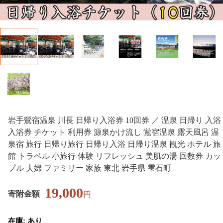
岩手鶯宿温泉 川長 日帰り入浴券 10回券 ／ 温泉 日帰り 入浴
入浴券 チケット 利用券 源泉かけ流し 鴬宿温泉 露天風呂 温
泉宿 旅行 日帰り旅行 日帰り入浴 日帰り温泉 観光 ホテル 旅
館 トラベル 小旅行 体験 リフレッシュ 美肌の湯 回数券 カッ
プル 夫婦 ファミリー 家族 東北 岩手県 雫石町
19,000
寄附金額
円
在庫: あり