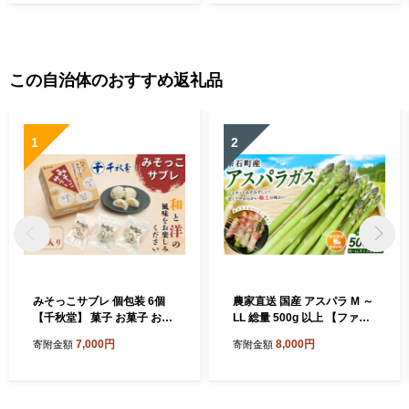
観光旅行 家族旅行 家族 カッ
浴露天風呂 女性専用露天風
プル 夫婦 デート ファミリー
呂 入浴 旅 トラベル 旅行 日
トラベル 宿泊施設 お泊り 泊
帰り旅行 東北 岩手県 八幡平
り ホテル 旅館 東北 岩手県
市 おすすめ オススメ
雫石町
この自治体のおすすめ返礼品
1
2
みそっこサブレ 個包装 6個
農家直送 国産 アスパラ M ～
【千秋堂】 菓子 お菓子 おか
LL 総量 500g 以上 【ファー
し おやつ 焼菓子 焼き菓子 サ
ム菅久】 アスパラガス グリ
7,000円
8,000円
寄附金額
寄附金額
ブレ クッキー スイーツ 赤味
ーンアスパラ 旬 野菜 やさい
噌 味噌 みそ お土産 おみやげ
冬野菜 新鮮 産地直送 岩手県
手土産 自宅用 家庭用 プレゼ
雫石町 500グラム ５００g 大
ント ギフト お茶菓子 おいし
容量 甘い みずみずしい おす