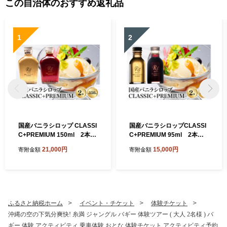
この自治体のおすすめ返礼品
1
2
国産バニラシロップ CLASSI
国産バニラシロップCLASSI
C+PREMIUM 150ml 2本セ
C+PREMIUM 95ml 2本セ
ット 195-6
ット 195-5
21,000円
15,000円
寄附金額
寄附金額
ふるさと納税ホーム
イベント・チケット
体験チケット
沖縄の空の下気分爽快! 糸満 ジャングル バギー 体験ツアー ( 大人 2名様 ) バ
ギー 体験 アクティビティ 乗車体験 おとな 体験チケット アクティビティ予約