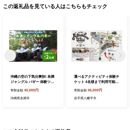
この返礼品を見ている人はこちらもチェック
沖縄の空の下気分爽快! 糸満
選べるアクティビティ体験チ
ジャングル バギー 体験ツア
ケット 4名様まで利用可能
ー ( 中人 2名様 ) バギー 体験
【クルマアソビアドベンチャ
40,000円
46,000円
寄附金額
寄附金額
アクティビティ 乗車体験 11
ーフィールド安比】 ／ 観光
～15歳 体験チケット アクテ
オフロード アウトドア アク
沖縄県糸満市
岩手県八幡平市
ィビティ予約 自然体験 バギ
ティビティ 車 走行 体験 バギ
ー体験 四輪バギー 沖縄 沖縄
ー ジムニー 自然 川越え アド
旅行 アウトドア 観光 沖縄県
ベンチャー ツアー 旅行 東北
糸満市
岩手県 八幡平市 安比 体験 安
比高原 自然 大自然 友人