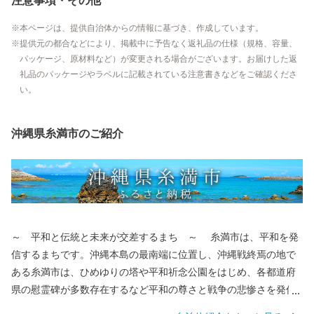
注意事項・その他
本ページは、提供自治体からの情報に基づき、作成しています。
提供元の都合などにより、掲載中に予告なく返礼品の仕様（規格、容量、
パッケージ、原材料など）が変更される場合がございます。お届けした返
礼品のパッケージやラベルに記載されている注意書きなどをご確認くださ
い。
沖縄県糸満市のご紹介
～ 平和と伝統と未来が交差するまち ～ 糸満市は、平和を発
信するまちです。沖縄本島の最南端に位置し、沖縄戦終焉の地で
ある糸満市は、ひめゆりの塔や平和祈念公園をはじめ、各都道府
県の慰霊碑が多数存在するなど平和の尊さと戦争の悲惨さを発信
するまちで、修学旅行など平和学習の場となっています。 糸満