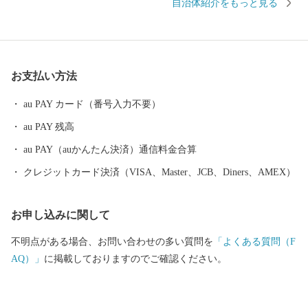
自治体紹介をもっと見る
市は、伝統文化を大切にするまちです。糸満ハーレーや糸満大綱
引をはじめ、ウシデーク、棒術、エイサーなどの伝統行事が各字
に息づき、また全国でも珍しい旧暦文化と古い佇まいが色濃く残
るまちです。 糸満市は、未来への可能性あふれるまちです。西
お支払い方法
崎町や潮崎町など広大な埋め立て事業により工業団地、新興住宅
街が形成され、最近は大型ホテルの進出もあり、観光にも力を入
au PAY カード（番号入力不要）
れています。新たに国道331号の4車線開通により、那覇空港との
au PAY 残高
時間距離が15分～20分と短くなり、多くの企業誘致も見込まれて
います。また、農漁業も盛んですが、特に卸売市場を整備し、水
au PAY（auかんたん決済）通信料金合算
産物の国際的物流拠点を目指しています。 このように糸満市
クレジットカード決済（VISA、Master、JCB、Diners、AMEX）
は、平和と伝統と未来が交差する発展の可能性を大きく秘めたま
ちです。糸満市でたくさんの再発見をし、魅力を楽しむととも
お申し込みに関して
に、今後の新しい糸満市にご注目ください。
不明点がある場合、お問い合わせの多い質問を
「よくある質問（F
AQ）」
に掲載しておりますのでご確認ください。