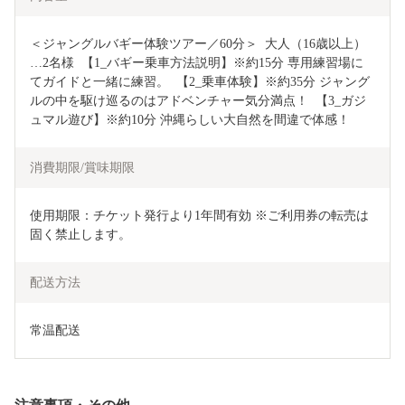
＜ジャングルバギー体験ツアー／60分＞  大人（16歳以上）
…2名様  【1_バギー乗車方法説明】※約15分 専用練習場に
てガイドと一緒に練習。  【2_乗車体験】※約35分 ジャング
ルの中を駆け巡るのはアドベンチャー気分満点！  【3_ガジ
ュマル遊び】※約10分 沖縄らしい大自然を間違で体感！
消費期限/賞味期限
使用期限：チケット発行より1年間有効 ※ご利用券の転売は
固く禁止します。 
配送方法
常温配送