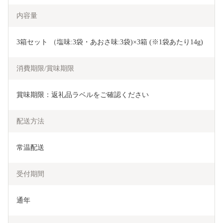
内容量
3箱セット （塩味:3袋・あおさ味:3袋)×3箱 (※1袋あたり14g)
消費期限/賞味期限
賞味期限：返礼品ラベルをご確認ください
配送方法
常温配送
受付期間
通年