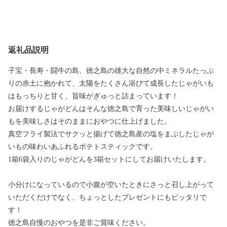
返礼品説明
子宝・長寿・闘牛の島、徳之島の雄大な自然の中ミネラルたっぷ
りの赤土に抱かれて、太陽をたくさん浴びて成長したじゃがいも
はもっちりと甘く、旨味がぎゅっと詰まっています！
お届けするじゃがどんはそんな徳之島で育った美味しいじゃがい
もを美味しさはそのままにおやつに仕上げました。
真空フライ製法でサクッと揚げて徳之島産の塩をまぶしたじゃが
いもの味わいあふれるポテトスティックです。
1箱6袋入りのじゃがどんを3箱セットにしてお届けいたします。
小分けになっているので小腹が空いたときにさっと召し上がって
いただくだけでなく、ちょっとしたプレゼントにもピッタリで
す！
徳之島自慢のおやつを是非ご賞味ください。