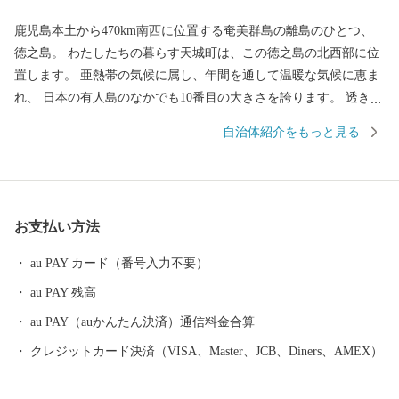
鹿児島本土から470km南西に位置する奄美群島の離島のひとつ、
徳之島。 わたしたちの暮らす天城町は、この徳之島の北西部に位
置します。 亜熱帯の気候に属し、年間を通して温暖な気候に恵ま
れ、 日本の有人島のなかでも10番目の大きさを誇ります。 透き通
る青い海や尽きることのない緑、満天の星空と、 豊かな自然と独
自治体紹介をもっと見る
自の文化がいまなお、残されています。
お支払い方法
au PAY カード（番号入力不要）
au PAY 残高
au PAY（auかんたん決済）通信料金合算
クレジットカード決済（VISA、Master、JCB、Diners、AMEX）