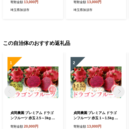
13,000円
13,000円
寄附金額
寄附金額
じゃがいも 湖池屋 おやつ お
がいも 湖池屋 おやつ お菓子
菓子 スナック菓子
スナック菓子
埼玉県加須市
埼玉県加須市
この自治体のおすすめ返礼品
1
2
貞岡農園 プレミアム ドラゴ
貞岡農園 プレミアム ドラゴ
ンフルーツ 赤玉 2.5～3kg ( 4
ンフルーツ 赤玉 1～1.5kg ( 2
玉～6玉 ) 天城町産 徳之島宝
玉～3玉 ) 天城町産 徳之島宝
20,000円
13,000円
寄附金額
寄附金額
赤 トロピカルフルーツ フル
赤 トロピカルフルーツ フル