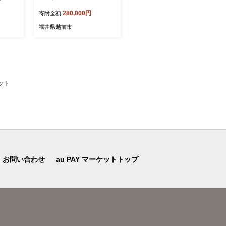
【オーディオテクニカ】
「旨味」24食
280,000円
23,000円
寄附金額
寄附金額
福井県越前市
福井県越前市
ット
お問い合わせ
au PAY マーケットトップ