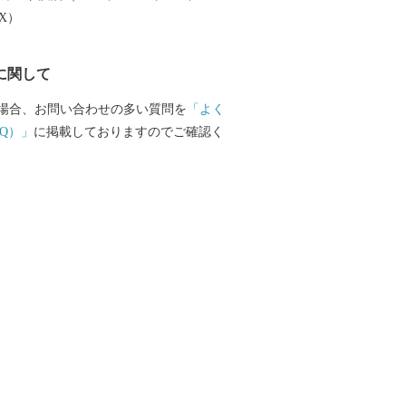
文化創造都市宣言」を行いました。 本
EX）
」「住む」「子育て・教育」「妊娠・赤
の情報が見つかる移住希望者向けポータ
に関して
開しています。詳しくは、下記「住もっ
のリンクからご確認ください。 日本を
場合、お問い合わせの多い質問を
「よく
作家かこさとし氏の監修をいただき整備
Q）」
に掲載しておりますのでご確認く
公園の「だるまちゃん広場」、「パピプ
、「コウノトリ広場」には、休日たくさ
ます。 令和6年3月16日には
越前たけふ」駅が開業し、大河ドラマ
の主人公である紫式部が生涯でただ一度
て過ごした地としても、大変盛り上がっ
 https://www.city.echizen.lg.jp