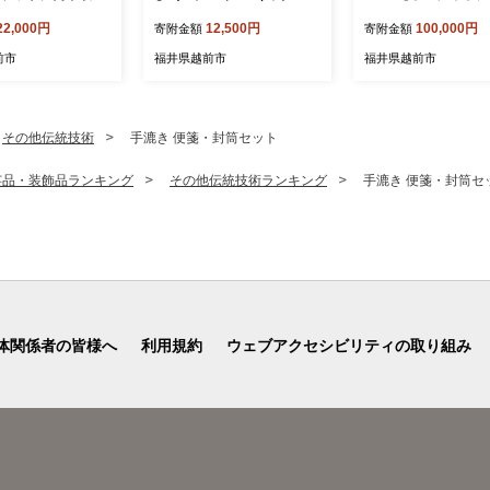
プ 電球色【ドウシ
※無添加で冷凍 むきエビ
カ】
22,000円
12,500円
100,000円
寄附金額
寄附金額
背ワタ無し
前市
福井県越前市
福井県越前市
その他伝統技術
手漉き 便箋・封筒セット
芸品・装飾品ランキング
その他伝統技術ランキング
手漉き 便箋・封筒セ
体関係者の皆様へ
利用規約
ウェブアクセシビリティの取り組み