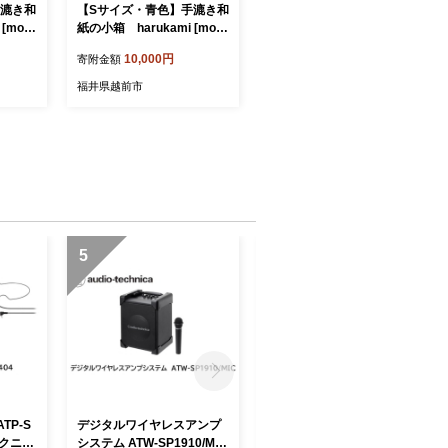
手漉き和
【Sサイズ・青色】手漉き和
[mol
紙の小箱 harukami [mol
n]
10,000円
寄附金額
福井県越前市
5
6
TP-S
デジタルワイヤレスアンプ
創業90余年の老舗・越前そ
テクニ
システム ATW-SP1910/MIC
ばの里 直営農場産そば