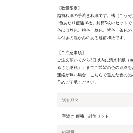
【数量限定】
越前和紙の手漉き和紙です。楮（こうぞ
1色あたり便箋10枚、封筒5枚のセットで
色は自然色、桃色、草色、紫色、茶色の
耳付きの温かみのある越前和紙です。
【ご注意事項】
ご注文頂いてから3日以内に清水和紙（info@
るさと納税」）までご希望の色の連絡を
連絡が無い場合、こちらで選んだ色の品
予めご了承ください。
返礼品名
手漉き 便箋・封筒セット
内容量