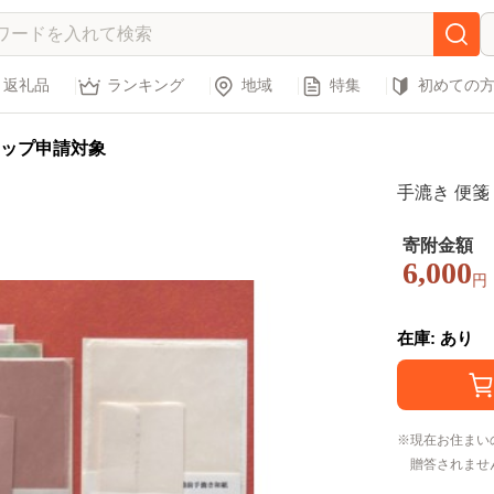
返礼品
ランキング
地域
特集
初めての
ップ申請対象
手漉き 便
寄附金額
6,000
円
在庫: あり
現在お住まい
贈答されませ