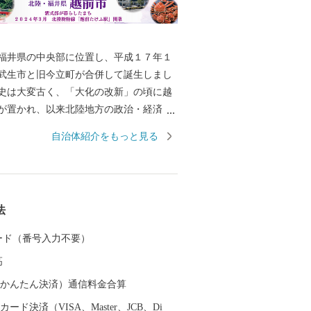
井県の中央部に位置し、平成１７年１
武生市と旧今立町が合併して誕生しまし
史は大変古く、「大化の改新」の頃に越
が置かれ、以来北陸地方の政治・経済・
として栄えました。平安時代には、「源
自治体紹介をもっと見る
者である紫式部が生涯でただ一度、京の
感な少女時代を過ごした地でもありま
では、越前和紙や越前打刃物、越前箪笥
る伝統産業から、電子部品などの先端技
法
まで幅広い産業が集積し、製造品出荷額
一位の「モノづくりのまち」として発展
 カード（番号入力不要）
す。 また、豊かな緑や清らかな水な
高
然を誇る本市は、コウノトリをシンボル
と共生する越前市」とし里地里山の保全
（auかんたん決済）通信料金合算
和型農業の推進しており、平成２７年９
ード決済（VISA、Master、JCB、Di