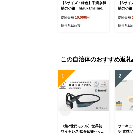
【Sサイズ・緑色】手漉き和
【Sサイ
紙の小箱 harukami [mol
紙の小箱 h
n]
n]
10,000円
寄附金額
寄附金額
福井県越前市
福井県越
この自治体のおすすめ返礼
1
2
〈第2世代モデル〉世界初
サーキュ
ワイヤレス 軟骨伝導ヘッド
明 電球