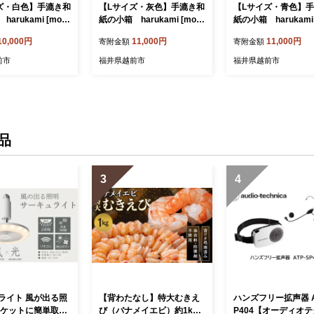
ズ・白色】手漉き和
【Lサイズ・灰色】手漉き和
【Lサイズ・青色】
arukami [mol
紙の小箱 harukami [mol
紙の小箱 harukami 
n]
n]
10,000円
11,000円
11,000円
寄附金額
寄附金額
前市
福井県越前市
福井県越前市
品
3
4
ライト 風が出る照
【背わたなし】特大むきえ
ハンズフリー拡声器 A
ソケットに簡単取付
び（バナメイエビ）約1kg
P404【オーディオ