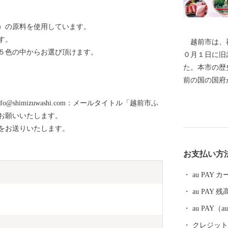
）の原料を使用しています。
す。
越前市は、福
５色の中からお選び頂けます。
０月１日に旧
た。本市の歴
前の国の国府
文化の中心部
shimizuwashi.com：メールタイトル「越前市ふ
氏物語」の作
お願いいたします。
都を離れ、多
をお送りいたします。
す。 産業面
をはじめとす
お支払い方
術産業に至る
等が福井県第
au PAY
を続けていま
au PAY 残
ど、美しい自
に「生きもの
au PAY
再生や環境調
クレジットカ