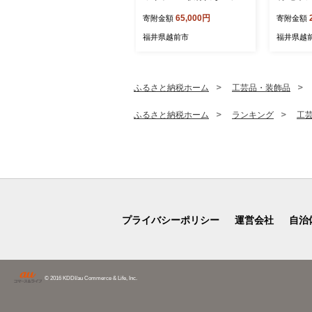
ホン ATH-CC500BT2（ブ
調光タイ
65,000円
寄附金額
寄附金額
ラック） オーディオテクニ
シャ】
カ
福井県越前市
福井県越
ふるさと納税ホーム
工芸品・装飾品
ふるさと納税ホーム
ランキング
工
プライバシーポリシー
運営会社
自治
© 2016 KDDI/au Commerce & Life, Inc.