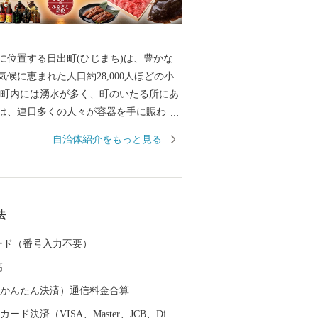
に位置する日出町(ひじまち)は、豊かな
候に恵まれた人口約28,000人ほどの小
 町内には湧水が多く、町のいたる所にあ
は、連日多くの人々が容器を手に賑わっ
では上水道の大部分が良質な地下水で賄
自治体紹介をもっと見る
）。 湧水は地上に限らず、海底からも湧
、真清水と海水が混ざる海域では、町の
高級魚「城下かれい」が育まれていま
うに、素晴らしい環境に恵まれた日出町で
法
焼酎「二階堂」をはじめ、豊後牛やブラ
下かれいに代表される豊富な海産物な
 カード（番号入力不要）
がつまったお礼の品をご用意していま
高
礼品受発注業務委託事業者である「株式
（auかんたん決済）通信料金合算
」と表記して送付いたします。 （送付者
ード決済（VISA、Master、JCB、Di