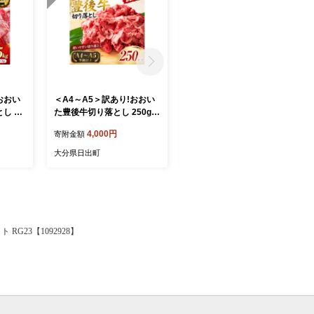
おおい
＜A4～A5＞訳あり!おおい
＜A4～A5＞訳あり!おおい
 1.5
た豊後牛切り落とし 250g
た豊後牛切り落とし 500g(2
4442】
【1764438】
50g×2p)【1764435】
4,000円
8,000円
寄附金額
寄附金額
大分県日出町
大分県日出町
RG23【1092928】