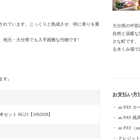
されています。じっくりと熟成させ、特に香りを重
大分県の中部
自然と温暖な気
。地元・大分県でも入手困難な代物です!
さな町です。
る水くみ場で
ています（町
われています
き出しており
ます｡
特産品である
す。 このよ
お支払い方
は、大分むぎ
ンド豚肉、城
au PAY
ど、町の魅力
セット RG23【1092928】
au PAY 残
す。 【ご寄附にあたっての注意事項】 ・お礼品は、送
付者名に、お
au PAY
会社さとふる
クレジットカ