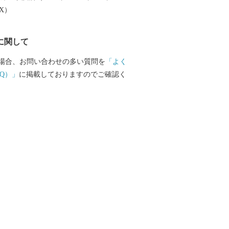
っておりません） ・寄附者住所とお礼品
EX）
異なる場合、送付先でお品を受け取る方
品が届くことを必ず事前にご連絡くださ
に関して
附した覚えがないのにお礼品が送られてき
い合わせがしばしば寄せられておりま
場合、お問い合わせの多い質問を
「よく
品によっては、発送までにお時間を頂戴す
Q）」
に掲載しておりますのでご確認く
います。 ・日出町にお住まいの方からの
ては、お礼品の送付をいたしておりませ
区南本町１の６の２０ コーユービジ
41 大分県日出町 ふるさと納税 ワンス
O KITTY ©1976, 202
.,LTD.APPROVAL NO.L611294