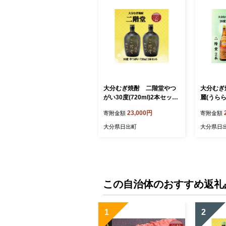
大分むぎ焼酎 二階堂やつ
大分むぎ
がい30度(720ml)2本セット
麗(うらら)
【1515900】
4本セット
23,000円
寄附金額
寄附金額
大分県日出町
大分県日
この自治体のおすすめ返礼
1
2