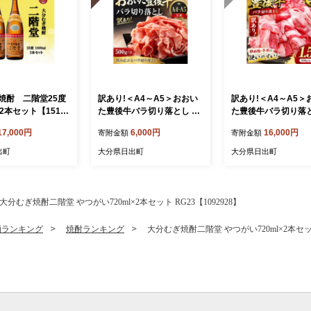
焼酎 二階堂25度
訳あり!＜A4～A5＞おおい
訳あり!＜A4～A5＞
l)2本セット【15150
た豊後牛バラ切り落とし 50
た豊後牛バラ切り落とし
0g【1764445】
kg(500g×3p)【176
17,000円
6,000円
16,000円
寄附金額
寄附金額
出町
大分県日出町
大分県日出町
大分むぎ焼酎二階堂 やつがい720ml×2本セット RG23【1092928】
酒ランキング
焼酎ランキング
大分むぎ焼酎二階堂 やつがい720ml×2本セット 