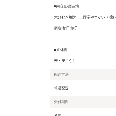
■内容量/製造地
大分むぎ焼酎　二階堂やつがい 30度(720
製造地:日出町
■原材料
麦・麦こうじ
配送方法
常温配送
受付期間
通年