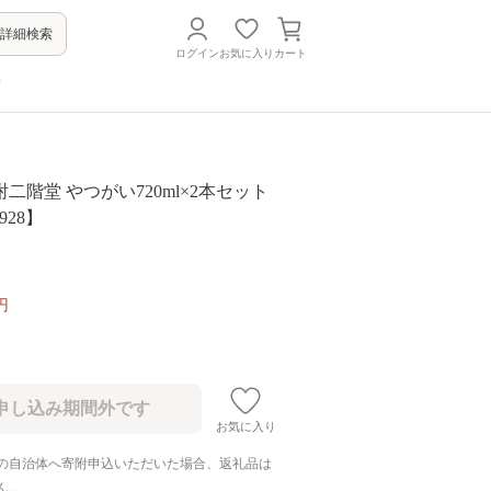
詳細検索
ログイン
お気に入り
カート
方
二階堂 やつがい720ml×2本セット
928】
円
お気に入り
の自治体へ寄附申込いただいた場合、返礼品は
ん。