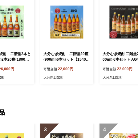
焼酎 二階堂2本と
大分むぎ焼酎 二階堂20度
大分むぎ焼酎 二階堂20
2本20度(1800ml)
(900ml)6本セット【154045
00ml) 6本セット AG
【1494839】
1】
75022】
26,000円
22,000円
22,000円
寄附金額
寄附金額
出町
大分県日出町
大分県日出町
品
3
4