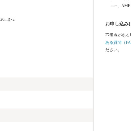
名の変更は承
ners、AM
送付先住所が
に対し、お礼
ml)×2
お申し込み
い。 （「寄
た」とのお問
不明点がある
す） ・お礼
ある質問（FA
るものがござ
ださい。
ご寄附に対し
ん。 【ワンストップ特例申請書送付先】 〒541-8790
大阪府大阪市中央
ネス内 443
トップ特例申請書類受付係 HELL
0 SANRIO CO