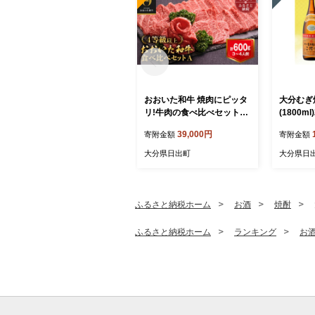
おおいた和牛 焼肉にピッタ
大分むぎ
リ!牛肉の食べ比べセットA
(1800m
(上カルビ&上ロース)(合計6
43】
39,000円
寄附金額
寄附金額
00g)3～4人前_お肉 黒毛和
牛 和牛 肉 焼き肉 バーベキ
大分県日出町
大分県日
ュー BBQ ギフト プレゼン
ト カルビ ロース【108935
8】
ふるさと納税ホーム
お酒
焼酎
ふるさと納税ホーム
ランキング
お