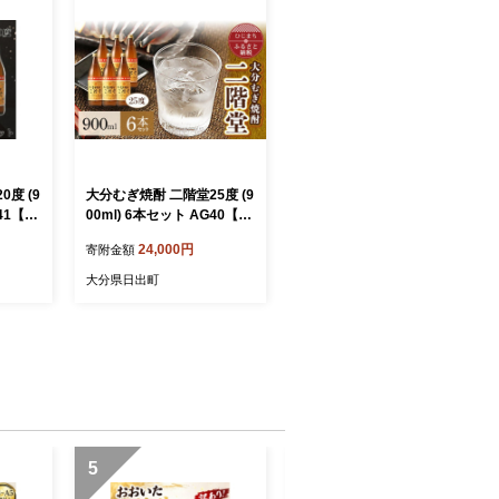
度 (9
大分むぎ焼酎 二階堂25度 (9
41【12
00ml) 6本セット AG40【12
75019】
24,000円
寄附金額
大分県日出町
5
6