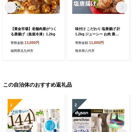
【黄金市場】老舗肉屋がつく
味付け こだわり 塩唐揚げ 計
る唐揚げ（急速冷凍）1.2kg
1.2kg ジューシー お肉 唐揚
げ
13,000円
11,000円
寄附金額
寄附金額
福岡県北九州市
熊本県八代市
この自治体のおすすめ返礼品
1
2