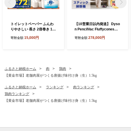
トイレットペーパー ふんわ
【10営業日以内発送】 Dyso
りやさしい 長さ 2倍巻き 100
n PencilVac Fluffycones（S
ｍ シングル 計72個 日本製
V50FC） ダイソン 掃除機 コ
15,000円
278,000円
寄附金額
寄附金額
防災
ードレス コードレス掃除機
スティック掃除機 スティッ
ククリーナー 家電 電化製品
福岡県 北九州市
ふるさと納税ホーム
肉
鶏肉
【黄金市場】老舗肉屋がつくる唐揚げ味付け身（生）1.5kg
ふるさと納税ホーム
ランキング
肉ランキング
鶏肉ランキング
【黄金市場】老舗肉屋がつくる唐揚げ味付け身（生）1.5kg