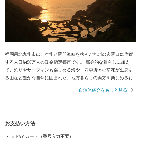
福岡県北九州市は、本州と関門海峡を挟んだ九州の玄関口に位置
する人口約90万人の政令指定都市です。 都会的な暮らしに加え
て、釣りやサーフィンも楽しめる海や、四季折々の草花が生息す
る山など豊かな自然に囲まれた、地方暮らしの両方を楽しめる都
市です。 関門海峡ふぐ刺身・シャボン玉石けん・肉うどん・辛子
自治体紹介をもっと見る
明太子など本市ならではの返礼品に加え、黒毛和牛・ウナギ・カ
ニなど全国的に人気の返礼品も豊富に揃えています。 ふるさと納
税を通じて、ぜひ北九州市の魅力をご体感ください！
お支払い方法
au PAY カード（番号入力不要）