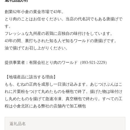
創業62年小倉の黄金市場で43年。
とり肉のことはお任せください。当店の代名詞でもある唐揚げで
す。
フレッシュな九州産の若鶏に店独自の味付けをしています。
43年の間、裏打ちされた知る人ぞ知るワールドの唐揚げです。
油で揚げてお召し上がりください。
提供事業者：有限会社とり肉のワールド（093-921-2229）
【地場産品に該当する理由】
もも、むねの正肉を成形し一日漬け込みます。あじつけぶんはこ
れに片栗粉をつけて丸めたものを梱包で終了。揚げた物は味付け
し丸めたものを揚げて急速冷凍、真空梱包で終わり。すべての工
程は小倉北区にある弊社の店舗内で加工梱包
返礼品名