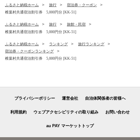
子 詰め合わせ 美味しい ラン
ふるさと納税ホーム
旅行
宿泊券・クーポン
ダム 個包装 冷凍 人気 贈物
椎葉村共通宿泊割引券 5,000円分 [KK-51]
ギフト プレゼント 母の日］
【YK-31】
ふるさと納税ホーム
旅行
旅館・民宿
椎葉村共通宿泊割引券 5,000円分 [KK-51]
ふるさと納税ホーム
ランキング
旅行ランキング
宿泊券・クーポンランキング
椎葉村共通宿泊割引券 5,000円分 [KK-51]
プライバシーポリシー
運営会社
自治体関係者の皆様へ
利用規約
ウェブアクセシビリティの取り組み
お問い合わせ
au PAY マーケットトップ