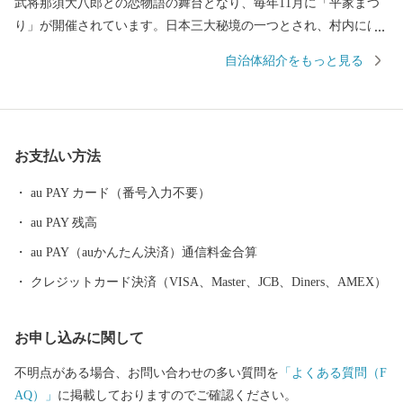
武将那須大八郎との恋物語の舞台となり、毎年11月に「平家まつ
り」が開催されています。日本三大秘境の一つとされ、村内には3
つの河川の源流があり美しい空気と水と森林に囲まれておりま
自治体紹介をもっと見る
す。「日本で最も美しい村連合」に加盟しており、村内松尾地区
にある「仙人の棚田」の農村景観や伝統的で循環型農業の焼畑や
神楽などの文化が評価され、「世界農業遺産高千穂郷・椎葉山地
域」に認定されました。また、2020年7月にオープンされた交流拠
お支払い方法
点施設Ｋａｔｅｒｉｅ（かてりえ）では、九州初の図書管理シス
テムが導入された図書館や村内外の企業やフリーランスの人が働
au PAY カード（番号入力不要）
くコワーキングスペースや交流ラウンジなど、子どもから大人ま
au PAY 残高
で楽しめる空間が広がっています。 椎葉村は、『夢 生きがい
幸せかてーりの里・椎葉』（かてーりとは相互扶助の精神）をモ
au PAY（auかんたん決済）通信料金合算
ットーに、全国の皆さまへ精一杯の元気をお届け致します。
クレジットカード決済（VISA、Master、JCB、Diners、AMEX）
お申し込みに関して
不明点がある場合、お問い合わせの多い質問を
「よくある質問（F
AQ）」
に掲載しておりますのでご確認ください。