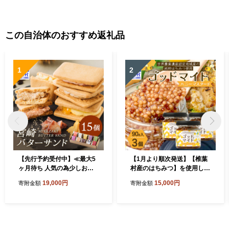
この自治体のおすすめ返礼品
1
2
【先行予約受付中】≪最大5
【1月より順次発送】【椎葉
ヶ月待ち 人気の為少しお時
村産のはちみつ】を使用した
間いただきます≫宮崎バター
ハニーマスタード！ゴッドマ
19,000円
15,000円
寄附金額
寄附金額
サンド 詰合せ【15個入】手
イト 90g × 3個 計 270g TT-
造りで製造【数量限定】［宮
20
崎 椎葉 バターサンド バター
かし おかし 菓子 お菓子 スイ
ーツ デザート 洋菓子 焼き菓