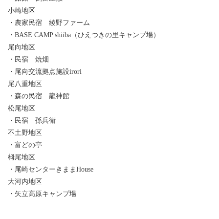
小崎地区
・農家民宿 綾野ファーム
・BASE CAMP shiiba（ひえつきの里キャンプ場）
尾向地区
・民宿 焼畑
・尾向交流拠点施設irori
尾八重地区
・森の民宿 龍神館
松尾地区
・民宿 孫兵衛
不土野地区
・富どの亭
栂尾地区
・尾崎センターきままHouse
大河内地区
・矢立高原キャンプ場