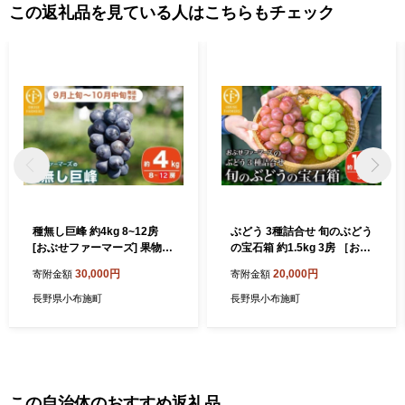
この返礼品を見ている人はこちらもチェック
種無し巨峰 約4kg 8~12房
ぶどう 3種詰合せ 旬のぶどう
[おぶせファーマーズ] 果物
の宝石箱 約1.5kg 3房 ［おぶ
フルーツ ぶどう 葡萄 冷蔵便
せファーマーズ］ 果物 フル
30,000円
20,000円
寄附金額
寄附金額
クール便 長野県産 信州産 令
ーツ くだもの ぶどう 葡萄 ブ
和8年産 【2026年9月上旬～
ドウ クール便 冷蔵便 令和8
長野県小布施町
長野県小布施町
10月中旬発送】 ［FB-20］
年産 【2026年9月中旬～10
月下旬発送】 ［F-546］
この自治体のおすすめ返礼品