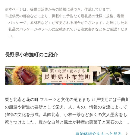
本ページは、提供自治体からの情報に基づき、作成しています。
提供元の都合などにより、掲載中に予告なく返礼品の仕様（規格、容量、
パッケージ、原材料など）が変更される場合がございます。お届けした返
礼品のパッケージやラベルに記載されている注意書きなどをご確認くださ
い。
長野県小布施町のご紹介
栗と北斎と花の町 フルーツと文化の薫るまち 江戸後期には千曲川
の船運や街道の要所として栄え、人、もの、情報の交流によって
独特の文化を形成。葛飾北斎、小林一茶など多くの文人墨客をも
惹きつけました。豊かな自然と風土が特産の栗菓子と宝石のよう
な果物を生み出します。
自治体紹介をもっと見る