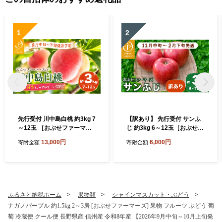
1
2
先行受付 川中島白桃 約3kg 7
【訳あり】 先行受付 サンふ
～12玉 ［おぶせファーマー
じ 約3kg 6～12玉［おぶせフ
ズ］桃 もも モモ フルーツ 果
ァーマーズ］ 不揃い 規格外
13,000円
6,000円
寄附金額
寄附金額
物 クール便 冷蔵便 長野県産
家庭用 りんご 林檎 リンゴ 果
信州産 期間限定 数量限定 令
物 フルーツ ふじ 長野 信州
和8年産【2026年8月中旬～
数量限定 令和8年度産 【202
下旬発送】[F-19]
6年11月中旬～2027年2月下
旬発送】［FH-51］
ふるさと納税ホーム
果物類
シャインマスカット・ぶどう
ナガノパープル 約1.5kg 2～3房 [おぶせファーマーズ] 果物 フルーツ ぶどう 葡
萄 冷蔵便 クール便 長野県産 信州産 令和8年産 【2026年9月中旬～10月上旬発