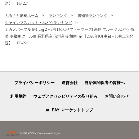
送】 ［FB-22］
ふるさと納税ホーム
ランキング
果物類ランキング
シャインマスカット・ぶどうランキング
ナガノパープル 約1.5kg 2～3房 [おぶせファーマーズ] 果物 フルーツ ぶどう 葡
萄 冷蔵便 クール便 長野県産 信州産 令和8年産 【2026年9月中旬～10月上旬発
送】 ［FB-22］
プライバシーポリシー
運営会社
自治体関係者の皆様へ
利用規約
ウェブアクセシビリティの取り組み
お問い合わせ
au PAY マーケットトップ
© 2016 KDDI/au Commerce & Life, Inc.