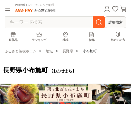
Pontaポイントでふるさと納税
詳細検索
返礼品
ランキング
地域
特集
初めての方
ふるさと納税ホーム
地域
長野県
小布施町
長野県小布施町
【おぶせまち】