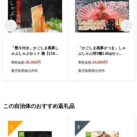
「熨斗付き」かごしま黒豚し
「かごしま黒豚さつま」しゃ
ゃぶしゃぶセット 雅【1186
ぶしゃぶ用3種1.8kgセット
246】
【1185773】
26,400円
24,000円
寄附金額
寄附金額
鹿児島県南九州市
鹿児島県南九州市
この自治体のおすすめ返礼品
1
2