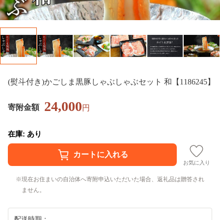
(熨斗付き)かごしま黒豚しゃぶしゃぶセット 和【1186245】
24,000
寄附金額
円
在庫: あり
お気に入り
現在お住まいの自治体へ寄附申込いただいた場合、返礼品は贈答され
ません。
配送時期：