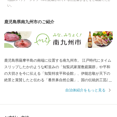
い。
鹿児島県南九州市のご紹介
鹿児島県薩摩半島の南端に位置する南九州市。 江戸時代にタイム
スリップしたかのような町並みの「知覧武家屋敷庭園群」や平和
の大切さを今に伝える「知覧特攻平和会館」、伊能忠敬が天下の
絶景と賞賛したと伝わる「番所鼻自然公園」、国の伝統的工芸品
に指定されている「川辺仏壇」などで知られています。 南九州市
自治体紹介をもっと見る
には、市町村別日本一の生産量を誇る「知覧茶」や「さつまい
も」などの農産物のほか、鹿児島黒牛・黒豚をはじめ、鶏卵など
の畜産物、それらの加工品が数多くあります。 南九州市自慢の特
産品を、ふるさと納税でぜひお楽しみください。