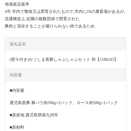
地場産品基準
4号:市内で繁殖又は肥育されたもので,市内にJAの屠畜場があるが,
流通構造上,近隣の複数団体で肥育された
豚肉と混在することが避けられない肉であるため
返礼品名
(熨斗付き)かごしま黒豚しゃぶしゃぶセット 和【1186245】
内容量
■内容量
鹿児島黒豚 豚バラ肉500g×2パック、ロース肉500g×1パック
■原産地:鹿児島県南九州市
■原材料