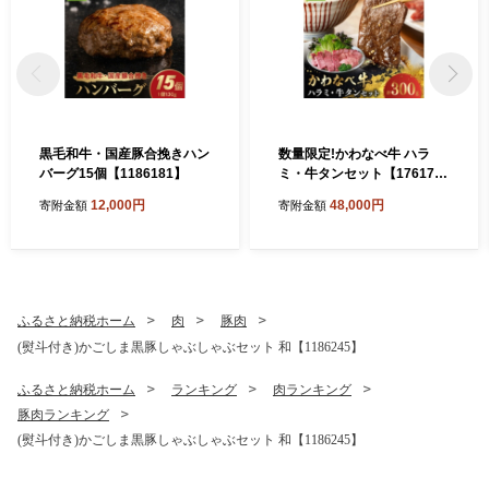
黒毛和牛・国産豚合挽きハン
数量限定!かわなべ牛 ハラ
バーグ15個【1186181】
ミ・牛タンセット【176177
3】
12,000円
48,000円
寄附金額
寄附金額
ふるさと納税ホーム
肉
豚肉
(熨斗付き)かごしま黒豚しゃぶしゃぶセット 和【1186245】
ふるさと納税ホーム
ランキング
肉ランキング
豚肉ランキング
(熨斗付き)かごしま黒豚しゃぶしゃぶセット 和【1186245】