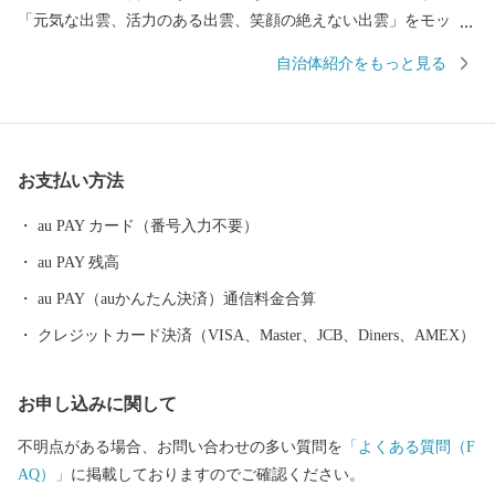
「元気な出雲、活力のある出雲、笑顔の絶えない出雲」をモット
ーに、全国に誇れる都市づくり、愛着と誇りが持てる故郷づくり
自治体紹介をもっと見る
を展開しています。 出雲市では、出雲市の発展を願う郷土出身
の方々や、出雲市に心を寄せていただく全国のみなさまから、広
く寄附を募っています。いただいたご寄附は「日本の心のふるさ
と出雲応援基金」に積み立て、次年度以降に、指定された使途に
お支払い方法
基づき、出雲の観光や産業、福祉、教育、環境など幅広い分野の
事業に活用させていただきます。 このふるさと寄附をきっかけ
au PAY カード（番号入力不要）
に、全国のみなさまとたくさんのご縁を結びたいと願っていま
au PAY 残高
す。ぜひ、この機会に出雲市への温かいご支援をよろしくお願い
いたします。
au PAY（auかんたん決済）通信料金合算
クレジットカード決済（VISA、Master、JCB、Diners、AMEX）
お申し込みに関して
不明点がある場合、お問い合わせの多い質問を
「よくある質問（F
AQ）」
に掲載しておりますのでご確認ください。