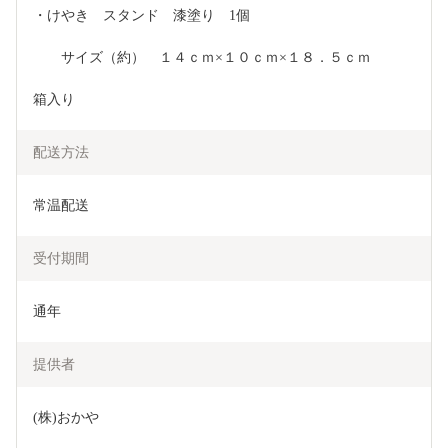
・けやき　スタンド　漆塗り　1個
　　サイズ（約）　１４ｃｍ×１０ｃｍ×１８．５ｃｍ
箱入り
配送方法
常温配送
受付期間
通年
提供者
(株)おかや