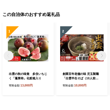
この自治体のおすすめ返礼品
1
2
出雲の秋の味覚 多伎いちじ
創業百年老舗の味 児玉製麺
く「蓬莱柿」化粧箱入り
「出雲半生そば（10人前）
つゆ付き」
13,000円
10,000円
寄附金額
寄附金額