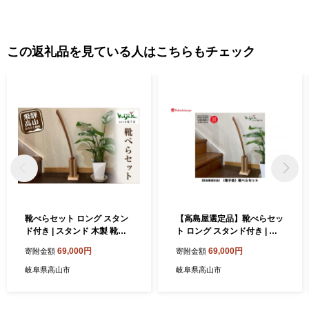
この返礼品を見ている人はこちらもチェック
靴べらセット ロング スタン
【高島屋選定品】靴べらセッ
ド付き | スタンド 木製 靴べ
ト ロング スタンド付き | ス
らロング 天然木 シンプル 新
タンド 木製 靴べらロング 天
69,000円
69,000円
寄附金額
寄附金額
築祝い シューホーン 便利グ
然木 シンプル 新築祝い シュ
ッズ 普段使い 実用的 モダン
ーホーン 便利グッズ 普段使
岐阜県高山市
岐阜県高山市
雉子舎 飛騨高山 AP033
い 実用的 モダン 雉子舎 飛騨
高山 ATKJ040