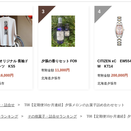
3
4
オリジナル 長袖ド
夕張の香りセット FO9
CITIZEN xC EW5544-51
ャツ KS5
W KT14
11,000円
寄附金額
16,000円
200,000円
寄附金額
北海道夕張市
張市
北海道夕張市
子・詰合せ
T08【定期便10か月連続】夕張メロンのお菓子詰め合わせセット
子ランキング
その他菓子・詰合せランキング
T08【定期便10か月連続