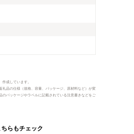
、作成しています。
返礼品の仕様（規格、容量、パッケージ、原材料など）が変
品のパッケージやラベルに記載されている注意書きなどをご
こちらもチェック