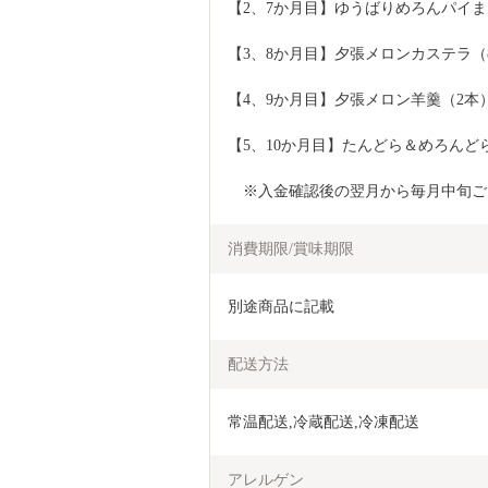
【2、7か月目】ゆうばりめろんパイま
【3、8か月目】夕張メロンカステラ（
【4、9か月目】夕張メロン羊羹（2本
【5、10か月目】たんどら＆めろんど
　※入金確認後の翌月から毎月中旬ご
消費期限/賞味期限
別途商品に記載
配送方法
常温配送,冷蔵配送,冷凍配送
アレルゲン