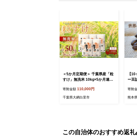
＜5か月定期便＞ 千葉県産「粒
【1
すけ」無洗米 10kg×5か月連続
ー豆詰
計50kg
種) 
110,000円
寄附金額
寄附
千葉県大網白里市
熊本
この自治体のおすすめ返礼