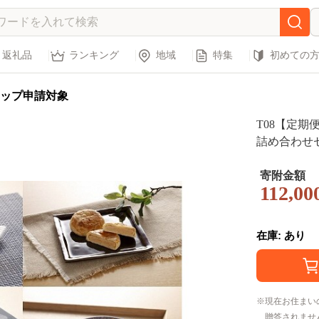
返礼品
ランキング
地域
特集
初めての
ップ申請対象
T08【定期
詰め合わせ
寄附金額
112,00
在庫: あり
現在お住まい
贈答されませ