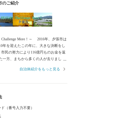
市のご紹介
！Challenge More！～ 2016年、夕張市は
10年を迎えたこの年に、大きな決断をし
民の努力により116億円ものお金を返
た一方、まちから多くの人が去りまし
までは夕張自体の存続も危ぶまれてしま
自治体紹介をもっと見る
こで夕張市は、財政再建一辺倒の政策か
との両立へと舵を切りました。 山積す
に立ち向かい、夕張は立ち上がります。
挑戦あるのみ」 みなさんのふるさと
法
えて、進んでいきます。どうかみなさん
てください。
 カード（番号入力不要）
高