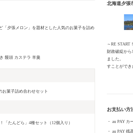
北海道夕張
ど「夕張メロン」を題材とした人気のお菓子を詰め
～RE START
財政破綻から
き 饅頭 カステラ 羊羹
ました。 市
すことができ
た。 このま
う…。 そ
ら、地域再生
ンのお菓子詰め合わせセット
る地域課題
「再出発、
お支払い方
納税を力に変
のお力を貸し
au PAY
！「たんどら」4種セット（12個入り）
au PAY 残