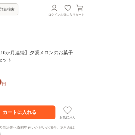
詳細検索
ログイン
お気に入り
カート
方
便10か月連続】夕張メロンのお菓子
セット
0
円
お気に入り
の自治体へ寄附申込いただいた場合、返礼品は
ん。