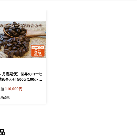
0ヶ月定期便】世界のコーヒ
め合わせ 500g (100g×5
コーヒー 珈琲 豆 セット
110,000円
金額
県高森町
品