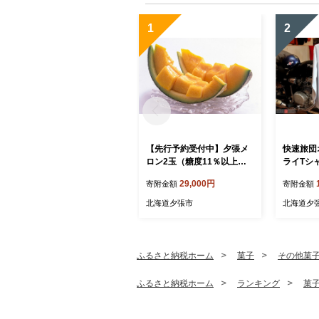
1
2
【先行予約受付中】夕張メ
快速旅団
ロン2玉（糖度11％以上
ライTシ
等級：優） N2
29,000円
寄附金額
寄附金額
北海道夕張市
北海道夕
ふるさと納税ホーム
菓子
その他菓
ふるさと納税ホーム
ランキング
菓