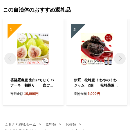
この自治体のおすすめ返礼品
1
2
婆娑羅農産 生白いちじく バ
伊豆 松崎産 くわやのくわ
ナーネ 朝採り 皮ごと
ジャム 2個 松崎桑葉フ
果物 くだもの フルーツ お菓
ァーム 桑の実 ジャム じゃ
10,000円
6,000円
寄附金額
寄附金額
子 デザート スイーツ 料理 サ
む 果肉 朝食 朝ごはん ヨーグ
ラダ ジャム ケーキ 8月中旬
ルト トースト パン 紅茶 お菓
～順次発送予定
子 菓子 セット 贈り物 プレゼ
ント ギフト 大粒 無添加 農薬
不使用 使いやすい 手造り 便
利 静岡県 伊豆 松崎
ふるさと納税ホーム
飲料類
お茶類