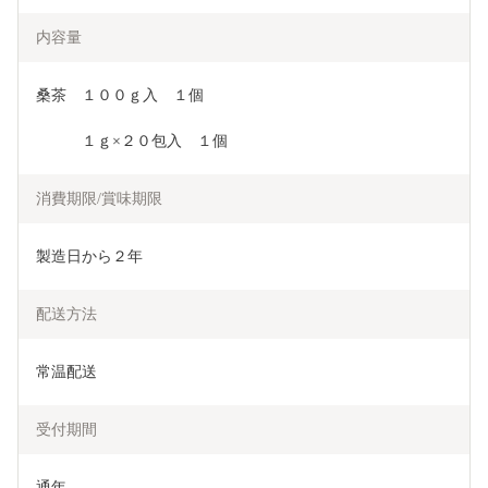
内容量
桑茶　１００ｇ入　１個
　　　１ｇ×２０包入　１個
消費期限/賞味期限
製造日から２年
配送方法
常温配送
受付期間
通年