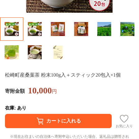
松崎町産桑葉茶 粉末100g入＋スティック20包入×1個
10,000
寄附金額
円
在庫: あり
お気に入り
現在お住まいの自治体へ寄附申込いただいた場合、返礼品は贈答され