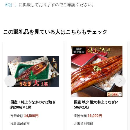
くさんの家族づれでにぎわいます。 令和6年3月16日には北陸新
AQ）」
に掲載しておりますのでご確認ください。
幹線「越前たけふ」駅が開業し、大河ドラマ「光る君へ」の主人
公である紫式部が生涯でただ一度だけ都を離れて過ごした地とし
ても、大変盛り上がっています。 越前市HP https://www.city.echiz
en.lg.jp
この返礼品を見ている人はこちらもチェック
国産！特上うなぎのかば焼き
国産 希少 極大 特上うなぎ(2
約200g × 1尾
50g×2尾)
14,500円
16,000円
寄附金額
寄附金額
福井県越前市
北海道別海町