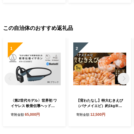
この自治体のおすすめ返礼品
1
2
〈第2世代モデル〉世界初 ワ
【背わたなし】特大むきえび
イヤレス 軟骨伝導ヘッドホ
（バナメイエビ）約1kg※無
ン ATH-CC500BT2（ブラッ
添加で冷凍 むきエビ背ワタ
65,000円
12,500円
寄附金額
寄附金額
ク） オーディオテクニカ
無し