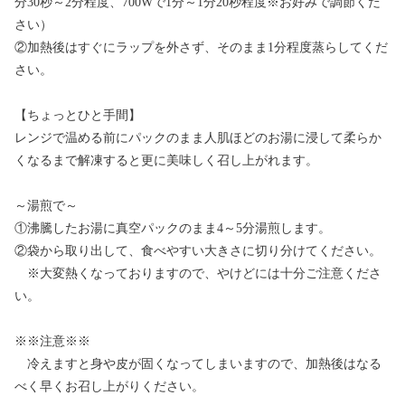
分30秒～2分程度、700Wで1分～1分20秒程度※お好みで調節くだ
さい）
②加熱後はすぐにラップを外さず、そのまま1分程度蒸らしてくだ
さい。
【ちょっとひと手間】
レンジで温める前にパックのまま人肌ほどのお湯に浸して柔らか
くなるまで解凍すると更に美味しく召し上がれます。
～湯煎で～
①沸騰したお湯に真空パックのまま4～5分湯煎します。
②袋から取り出して、食べやすい大きさに切り分けてください。
※大変熱くなっておりますので、やけどには十分ご注意くださ
い。
※※注意※※
冷えますと身や皮が固くなってしまいますので、加熱後はなる
べく早くお召し上がりください。