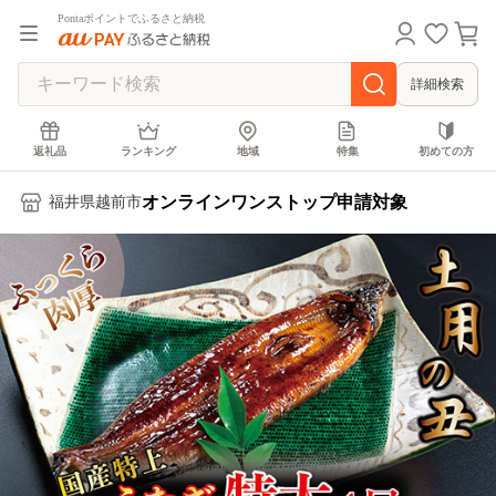
Pontaポイントでふるさと納税
詳細検索
返礼品
ランキング
地域
特集
初めての方
オンラインワンストップ申請対象
福井県越前市