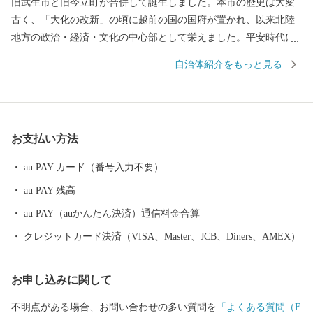
旧武生市と旧今立町が合併して誕生しました。本市の歴史は大変
古く、「大化の改新」の頃に越前の国の国府が置かれ、以来北陸
地方の政治・経済・文化の中心部として栄えました。平安時代に
は、「源氏物語」の作者である紫式部が生涯でただ一度、京の都
自治体紹介をもっと見る
を離れ、多感な少女時代を過ごした地でもあります。 産業面で
は、越前和紙や越前打刃物、越前箪笥をはじめとする伝統産業か
ら、電子部品などの先端技術産業に至るまで幅広い産業が集積
し、製造品出荷額等が福井県第一位の「モノづくりのまち」とし
お支払い方法
て発展を続けています。 また、豊かな緑や清らかな水など、美
しい自然を誇る本市は、コウノトリをシンボルに「生きものと共
au PAY カード（番号入力不要）
生する越前市」とし里地里山の保全再生や環境調和型農業の推進
au PAY 残高
しており、平成２７年９月に「環境・文化創造都市宣言」を行い
ました。 本市では「働く」「住む」「子育て・教育」「妊娠・
au PAY（auかんたん決済）通信料金合算
赤ちゃん」などの情報が見つかる移住希望者向けポータルサイト
クレジットカード決済（VISA、Master、JCB、Diners、AMEX）
を公開しています。詳しくは、下記「住もっさ！越前市」のリン
クからご確認ください。 日本を代表する絵本作家かこさとし氏
お申し込みに関して
の監修をいただき整備した武生中央公園の「だるまちゃん広
場」、「パピプペポー広場」、「コウノトリ広場」には、休日た
不明点がある場合、お問い合わせの多い質問を
「よくある質問（F