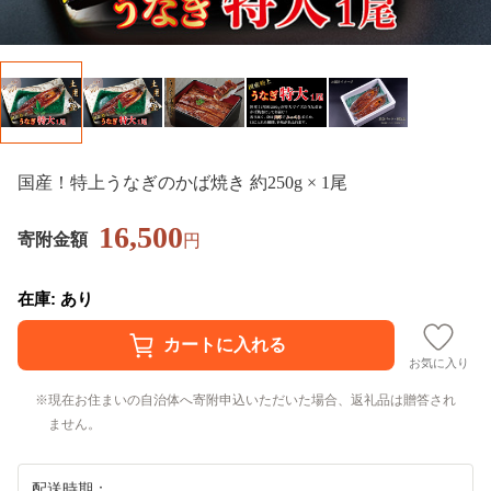
国産！特上うなぎのかば焼き 約250g × 1尾
16,500
寄附金額
円
在庫: あり
お気に入り
現在お住まいの自治体へ寄附申込いただいた場合、返礼品は贈答され
ません。
配送時期：