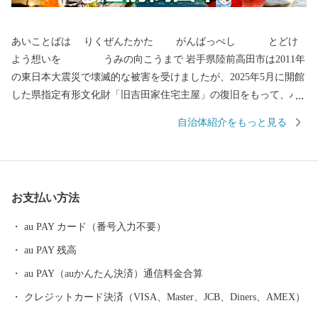
あいことばは りくぜんたかた がんばっぺし とどけ
よう想いを うみの向こうまで 岩手県陸前高田市は2011年
の東日本大震災で壊滅的な被害を受けましたが、2025年5月に開館
した県指定有形文化財「旧吉田家住宅主屋」の復旧をもって、ハ
ード整備は終了いたしました。 全国各地から陸前高田市へご支援
自治体紹介をもっと見る
いただき、お礼申し上げます。 〇陸前高田市の魅力 春は桜、気仙
川での渓流魚釣り、自然の中で温かな日差しを受け、 夏は山車が
ぶつかる七夕、白砂青松の高田松原、 秋はりんごやブドウ、秋の
味覚に舌鼓み。各地で黄金の稲穂が揺れています。 冬は雪も少な
お支払い方法
く過ごしやすく、虎舞いで新年を祝います。 四季折々の陸前高田
へ、ぜひ一度お越しください。 〇ふるさと納税を通じて障がい者
au PAY カード（番号入力不要）
の雇用を！ 岩手県陸前高田市ではふるさと納税の返礼品の梱包を
au PAY 残高
障がい者の皆様に正式に委託しております。 もしかすると、きち
んと梱包されているか心配される方もいるかもしれません。もち
au PAY（auかんたん決済）通信料金合算
ろん様々な障がいにより苦手な作業もありますが、皆さんの高い
クレジットカード決済（VISA、Master、JCB、Diners、AMEX）
集中力と一つ一つの丁寧な作業には頭が下がります。 また、ふる