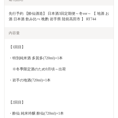
先行予約 【酔仙酒造】 日本酒3回定期便～冬ver～ 【 地酒 お
酒 日本酒 飲み比べ 晩酌 岩手県 陸前高田市 】 RT744
内容量
【1回目】
・特別純米酒 多賀多(720ml)×1本
　※冬季限定酒のため9月頃～出荷
・岩手の地酒(720ml)×1本
【2回目】
・酔仙 純米吟醸 酔仙(720ml)×1本