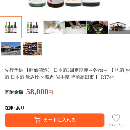
先行予約 【酔仙酒造】 日本酒3回定期便～冬ver～ 【 地酒 お
酒 日本酒 飲み比べ 晩酌 岩手県 陸前高田市 】 RT744
58,000
寄附金額
円
在庫: あり
お気に入り