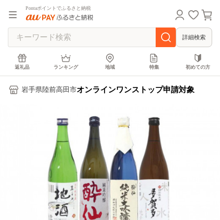
Pontaポイントでふるさと納税
詳細検索
返礼品
ランキング
地域
特集
初めての方
オンラインワンストップ申請対象
岩手県陸前高田市