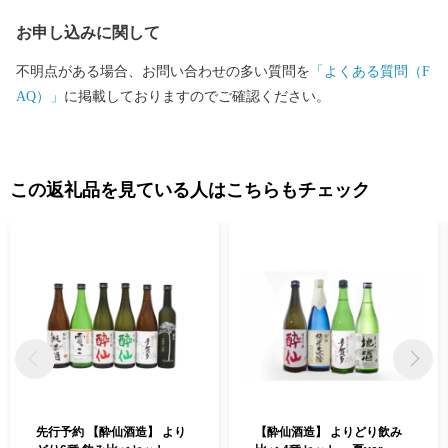
さと納税は市の事業ということで自分達が「市に役立つ仕事をし
お申し込みに関して
ているんだ」と誇りを持っています。手を抜くことはありませ
ん。 ご寄附の使い道として障がい者の皆様への支援をするので
不明点がある場合、お問い合わせの多い質問を
「よくある質問（F
はなく、一歩進んだ直接的な取組みにより障がい者の皆様の雇用
AQ）」
に掲載しておりますのでご確認ください。
を生み出しています。 〇ふるさと納税を通じて想いを届ける 全国
の皆様からの応援のメッセージやご支援をいただいております。
「震災の後、医療チームで来ました」「ボランティアで炊き出し
をしていました」等、震災の時だけでなく10年以上経った現在も
この返礼品を見ている人はこちらもチェック
ずっと陸前高田を応援してくださる気持ちが大変ありがたく、大
きな力をいただいております。 せっかくのご縁、これからは陸前
高田が元気な姿と感謝の気持ちを届ける番です。 陸前高田の返礼
品を通して、私たちの想いが全国に、そして海の向こうまで届き
ますように。
先行予約 【酔仙酒造】 より
【酔仙酒造】 よりどり飲み