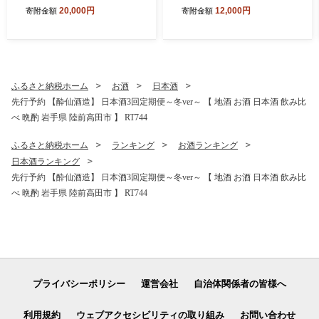
缶セット 計1,440g【 サバ缶
も食堂への支援付 【 パック
20,000円
12,000円
寄附金額
寄附金額
鯖 無添加 無着色 海産物 おつ
ライス 米 国産 お手軽 レンジ
まみ 備蓄 防災 食料 長期保存
簡単 便利 時短 非常食 備蓄
非常食 和尚印 】RT860-12
保存食 キャンプ 】 RT1719-
12
ふるさと納税ホーム
お酒
日本酒
先行予約 【酔仙酒造】 日本酒3回定期便～冬ver～ 【 地酒 お酒 日本酒 飲み比
べ 晩酌 岩手県 陸前高田市 】 RT744
ふるさと納税ホーム
ランキング
お酒ランキング
日本酒ランキング
先行予約 【酔仙酒造】 日本酒3回定期便～冬ver～ 【 地酒 お酒 日本酒 飲み比
べ 晩酌 岩手県 陸前高田市 】 RT744
プライバシーポリシー
運営会社
自治体関係者の皆様へ
利用規約
ウェブアクセシビリティの取り組み
お問い合わせ