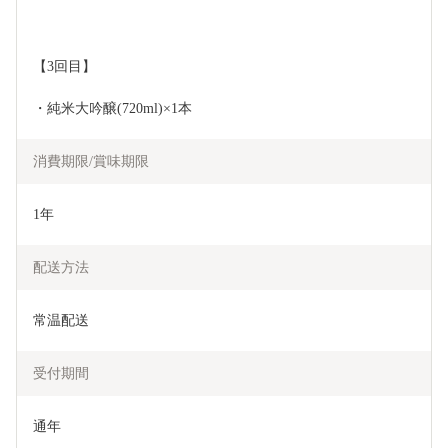
【3回目】
・純米大吟醸(720ml)×1本
消費期限/賞味期限
1年
配送方法
常温配送
受付期間
通年