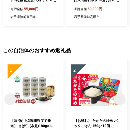
どり6種 飲み比べセット ～冬
比べ 4種セット ～夏ver～ 【
ver～ 【 地酒 お酒 日本酒 飲
地酒 お酒 日本酒 飲み比べ 晩
55,000円
60,000円
寄附金額
寄附金額
み比べ 晩酌 岩手県 陸前高田
酌 岩手県 陸前高田市 】 RT7
市 】 RT742
45
岩手県陸前高田市
岩手県陸前高田市
この自治体のおすすめ返礼品
1
2
【決済から2週間程度で発
【お試し】 たかたのゆめ パ
送】 さば缶 (水煮)180g×12
ックごはん 150g×12個 こど