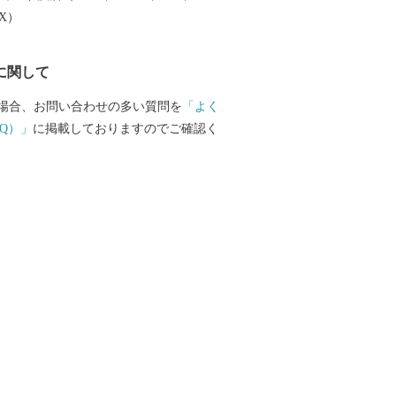
。 返礼品の配送：通常よりお届けにお時
EX）
ざいます。 ご寄附をご検討中の
不便をおかけいたしますが、何卒ご理解
に関して
お願い申し上げます。
場合、お問い合わせの多い質問を
「よく
Q）」
に掲載しておりますのでご確認く