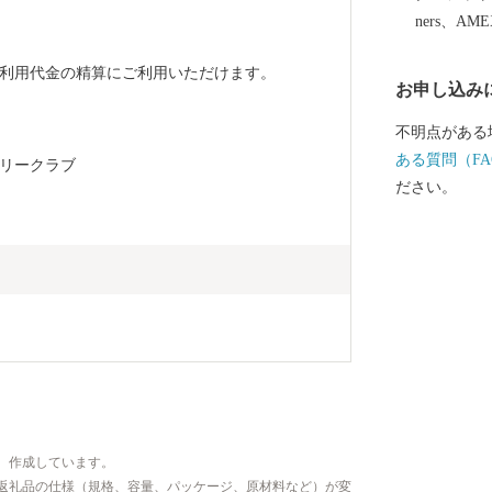
送いたします
ners、AM
　
間をいただく場合がご
皆さまにはご
利用代金の精算にご利用いただけます。
お申し込み
賜りますよう
不明点がある
ある質問（FA
リークラブ
ださい。
、作成しています。
返礼品の仕様（規格、容量、パッケージ、原材料など）が変