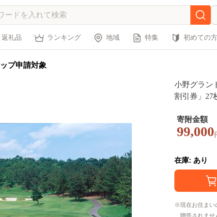
返礼品
ランキング
地域
特集
初めての
ップ申請対象
小野グラン
割引券」27
寄附金額
99,000
在庫: あり
現在お住まい
贈答されませ