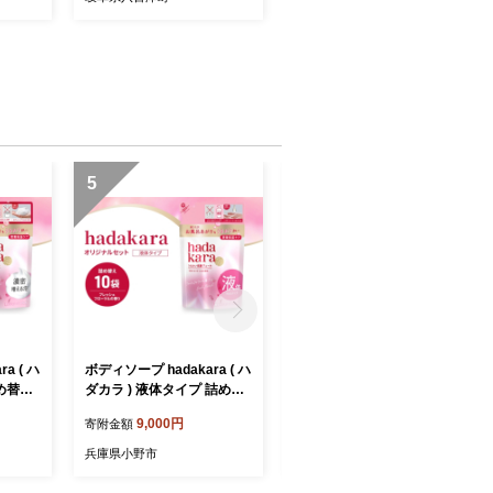
5
6
a ( ハ
ボディソープ hadakara ( ハ
曲木バーチェア Smil-salute
詰め替え
ダカラ ) 液体タイプ 詰め替
-(スミールサルーテ)オフホ
ィーソー
え 360ml×10袋 ボディーソ
ワイト/ナチュラル
9,000円
36,000円
寄附金額
寄附金額
 日用
ープ フレッシュフローラル
大容量
の香り 日用品 消耗品 バス
兵庫県小野市
兵庫県小野市
LION
用品 大容量 いい 匂い ボデ
 兵庫
ィ 保湿 LION ライオン 液体