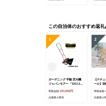
リーンコンディション 山東
カントリークラブ
この自治体のおすすめ返礼
1
2
ガーデニング 手動 芝刈機
【ナチュ
ジャパンモアー 「GSJ-250
ール】回転
0」 リール式 芝刈り機 手動
race(
193,000円
寄附金額
寄附金額
芝刈り機 芝刈り 家庭用 静
品 椅子 
音 軽量 庭 園芸 園芸用品 ガ
リア
兵庫県小野市
兵庫県小
ーデニング用品 兵庫 兵庫県
小野市