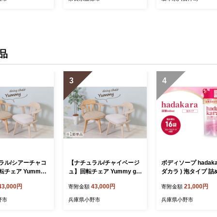
フレッシュ 名門コース 上質
な時間 自然とともに 本格プ
レー ゴルフプレー カントリ
ークラブ 利用券 割引券 優
待券 奈良県 五條市
品
3
4
ラル/シアーチャコ
【ナチュラル/チャイベージ
ボディソープ hadakar
チェア Yummy g
ュ】回転チェア Yummy gra
ダカラ ) 泡タイプ 
ヤミーグレース) 1脚単
ce(ヤミーグレース) 1脚単品
440ml×16袋 ボデ
43,000円
43,000円
21,000円
寄附金額
寄附金額
チェア 家具 インテ
椅子 チェア 家具 インテリ
プ 泡ボディソープ 泡
ア
品 消耗品 バス用品 
野市
兵庫県小野市
兵庫県小野市
いい 匂い ボディ 保湿 
ライオン 泡石鹸 石鹸