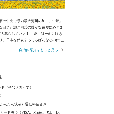
磨の中央で県内最大河川の加古川中流に
な自然と瀬戸内式の暖かな気候にめぐま
らしています。 夏には一面に咲き
リ」日本を代表するそろばんなどの伝統
くな大地が育てた新鮮な農産物など小野
自治体紹介をもっと見る
にお伝えしたい魅力がたっぷりと詰まっ
だき、小野市の豊かさ人の優しさに触れ
 【お知らせ：システム切替
法
ついて】 現在、システム切替作業を行っ
 これに伴い、以下の期間にお申し込みい
 カード（番号入力不要）
寄附につきましては通常よりも対応にお
高
ございます。 対象期間：2026年
 ～ 3月4日(水)頃 寄附金受領証明書：シス
（auかんたん決済）通信料金合算
予定の3月4日（水）以降、順次発行・郵
ード決済（VISA、Master、JCB、Di