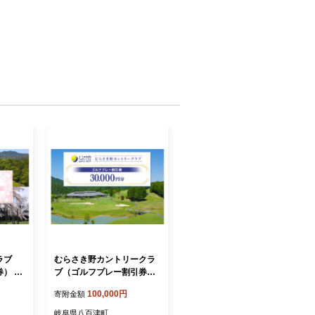
ラブ
むらさき野カントリークラ
 30,
ブ（ゴルフプレー割引券）
×10
30,000円分（3,000円分×10
100,000円
寄附金額
枚） (14-10)
岐阜県八百津町