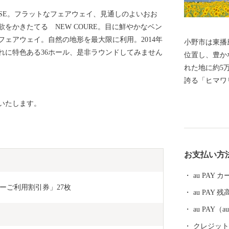
URSE。フラットなフェアウェイ、見通しのよいおお
をかきたてる NEW COURE。目に鮮やかなベン
ェアウェイ。自然の地形を最大限に利用。2014年
小野市は東播
れに特色ある36ホール、是非ラウンドしてみません
位置し、豊か
れた地に約5万人暮
誇る「ヒマワ
工芸品、肥よ
いたします。
市には皆さま
ています。 そんな小野市の魅力をふるさと納税を通じ
て知っていた
ていただければ幸いです。
お支払い方
に伴う対応に
ております。
au PAY
ただいた新規
ーご利用割引券」27枚
au PAY 残
時間をいただく場合が
2月12日(木)
au PAY
テム切替完了
クレジットカ