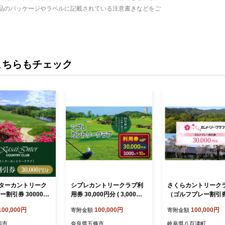
品のパッケージやラベルに記載されている注意書きなどをご
こちらもチェック
ターカントリーク
シプレカントリークラブ利
さくらカントリーク
ー割引券 30000円
用券 30,000円分 ( 3,000円 ×
（ゴルフプレー割引券）
フ プレー券 兵庫県 ]
10枚 ) | 3,000円券 合計30,0
000円分（3,000円分
100,000円
100,000円
100,000円
寄附金額
寄附金額
利用権 運動 コース
00円分 ゴルフ場チケット ご
枚） (13-10)
フラット 18ホール
褒美 ギフト プレゼント リ
西市
奈良県五條市
岐阜県八百津町