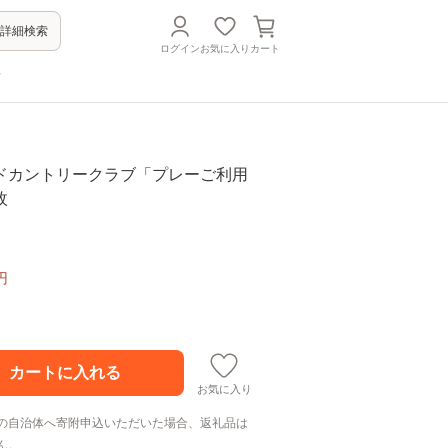
詳細検索
ログイン
お気に入り
カート
方
ドカントリークラブ「プレーご利用
枚
円
お気に入り
の自治体へ寄附申込いただいた場合、返礼品は
ん。