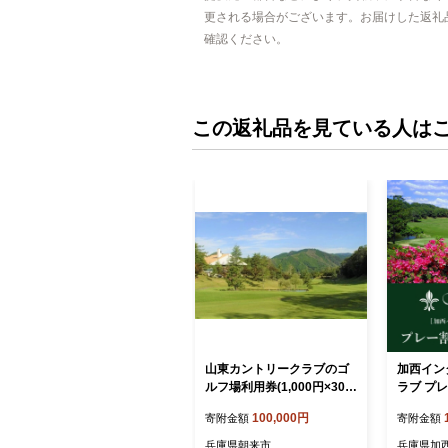
更される場合がございます。お届けした返礼
確認ください。
この返礼品を見ている人は
山東カントリークラブのゴ
加西イン
ルフ場利用券(1,000円×30
ラブ プレ
枚) ゴルフ プレー券 割引券
分[ ゴル
100,000円
寄附金額
寄附金額
チケット 優待券 兵庫県 朝
ゴルフ場
来市 山東 大自然 良好なグ
ラウンド 
兵庫県朝来市
兵庫県加