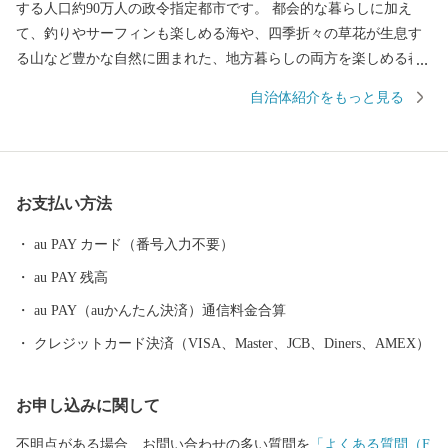
する人口約90万人の政令指定都市です。 都会的な暮らしに加え
て、釣りやサーフィンも楽しめる海や、四季折々の草花が生息す
る山など豊かな自然に囲まれた、地方暮らしの両方を楽しめる都
市です。 関門海峡ふぐ刺身・シャボン玉石けん・肉うどん・辛子
自治体紹介をもっと見る
明太子など本市ならではの返礼品に加え、黒毛和牛・ウナギ・カ
ニなど全国的に人気の返礼品も豊富に揃えています。 ふるさと納
税を通じて、ぜひ北九州市の魅力をご体感ください！
お支払い方法
au PAY カード（番号入力不要）
au PAY 残高
au PAY（auかんたん決済）通信料金合算
クレジットカード決済（VISA、Master、JCB、Diners、AMEX）
お申し込みに関して
不明点がある場合、お問い合わせの多い質問を
「よくある質問（F