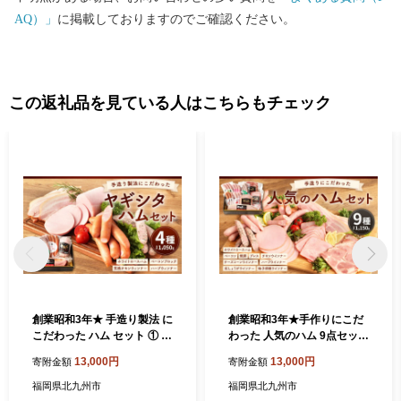
AQ）」
に掲載しておりますのでご確認ください。
この返礼品を見ている人はこちらもチェック
創業昭和3年★ 手造り製法 に
創業昭和3年★手作りにこだ
こだわった ハム セット ① ベ
わった 人気のハム 9点セット
ーコン ウインナー 食べ比べ
ヤギシタハム おすすめセッ
13,000円
13,000円
寄附金額
寄附金額
ト
福岡県北九州市
福岡県北九州市