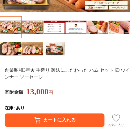
創業昭和3年★ 手造り 製法にこだわった ハム セット ② ウイ
ンナー ソーセージ
13,000
寄附金額
円
在庫: あり
お気に入り