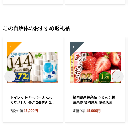
この自治体のおすすめ返礼品
1
2
トイレットペーパー ふんわ
福岡県産特産品 うまもぐ厳
りやさしい 長さ 2倍巻き 100
選果物 福岡県産 博多あまお
ｍ シングル 計72個 日本製
う DX上級品 約1kg（約250g
15,000円
15,000円
寄附金額
寄附金額
防災
×4パック入り）【2027年2月
上旬-3月上旬発送】あまおう
いちご 苺 イチゴ 果物 フルー