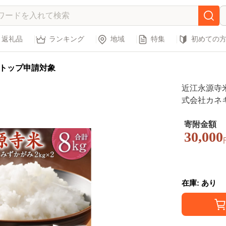
返礼品
ランキング
地域
特集
初めての
トップ申請対象
近江永源寺
式会社カネキ
べ セット 
新米 白米
寄附金額
30,000
在庫: あり