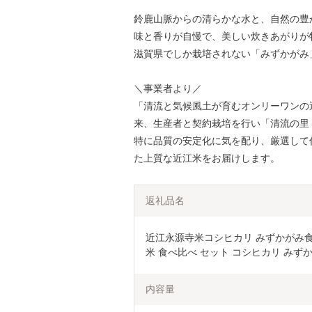
鈴鹿山脈からの清らかな水と、自然の豊
味と香りが自慢で、美しい炊きあがりが
滋賀県でしか栽培されない「みずかがみ
＼事業者より／
「清流と気候風土が育むオンリーワンの近
来、生産者と契約栽培を行い「清流の里
特に品質の安定化に気を配り、厳選して
た上質な近江米をお届けします。
返礼品名
近江永源寺米コシヒカリ みずかがみ食べ
米 食べ比べ セット コシヒカリ みずかが
内容量