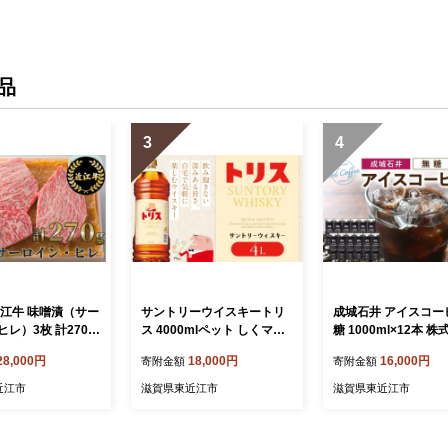
品
3
4
近江牛 味噌漬（サー
サントリーウイスキートリ
成城石井 アイスコー
レ）3枚 計270g
ス 4000mlペット しくマル
糖 1000ml×12本 
定品 （株）高島屋
ハチ 滋賀県 東近江市 A-H3
利他フーズ 滋賀県 
28,000円
18,000円
16,000円
寄附金額
寄附金額
賀県 東近江市 B-H
2 ウイスキー トリス 4L ペ
A-F21 コーヒー 珈
牛 サーロイン ヒレ
ット 大容量 ハイボール ロ
ド 無糖コーヒー ネ
近江市
滋賀県東近江市
滋賀県東近江市
味噌漬け 270g ギ
ック 水割り 酒 サントリー
プ 天然水 アラビカ豆
宅飲み
量