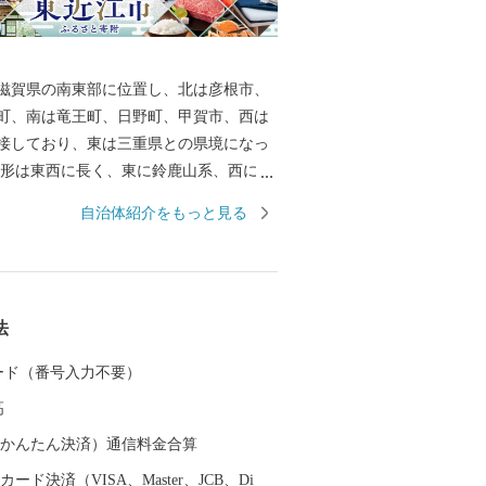
滋賀県の南東部に位置し、北は彦根市、
町、南は竜王町、日野町、甲賀市、西は
接しており、東は三重県との県境になっ
地形は東西に長く、東に鈴鹿山系、西に琵
愛知川が市域の中央を流れています。ま
自治体紹介をもっと見る
部には日野川が流れています。この両川
地や丘陵地が広がり、緑豊かな田園地帯
ます。さらに地域内には箕作山（みつく
山（きぬがさやま）などが点在し、豊か
法
れています。 総面積は、約388平方キロ
賀県総面積の約9.7％）で、高島市・長浜
 カード（番号入力不要）
大津市に次いで県内で5番目に大きな市で
高
（auかんたん決済）通信料金合算
ード決済（VISA、Master、JCB、Di