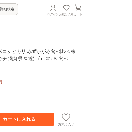
詳細検索
ログイン
お気に入り
カート
方
米コシヒカリ みずかがみ食べ比べ 株
チ 滋賀県 東近江市 C05 米 食べ比
コシヒカリ みずかがみ 8kg 滋賀県産
円
お気に入り