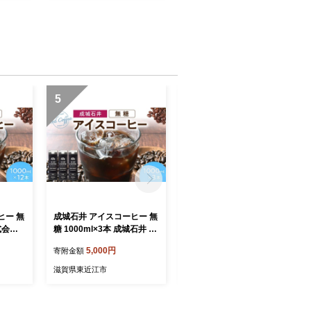
5
6
ヒー 無
成城石井 アイスコーヒー 無
近江のジェラート （6個セ
株式会社
糖 1000ml×3本 成城石井 滋
ット） かなめカフェ 滋賀県
東近江市
賀県 東近江市 O-E14 コーヒ
東近江市 O-E07 ジェラート
5,000円
5,000円
寄附金額
寄附金額
琲 リキッ
ー リキッドコーヒー ボトル
アイス アイスクリーム 滋賀
ルドリッ
コーヒー 珈琲 飲料 飲み物
近江 スイーツ ギフト
滋賀県東近江市
滋賀県東近江市
 大容
ギフト アラビカ種 ネルドリ
ップ