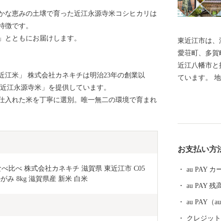
かな恵みの土壌で育った近江永源寺米コシヒカリは
特徴です。
」とともにお届けします。
東近江市は、
愛荘町、多賀
近江八幡市と
江米」 株式会社カネキチは明治23年の創業以
ています。 
 近江永源寺米」を提供しています。
琶湖があり、
仕入れた米を丁寧に選別。唯一無二の環境で育まれ
た、市の南西
の流域には平
を形成してい
りやま）や繖
お支払い方
な自然に恵ま
メートル（滋
比べ 株式会社カネキチ 滋賀県 東近江市 C05 
au PAY
市・甲賀市・
み 8kg 滋賀県産 新米 白米
au PAY 残
す。
au PAY
クレジットカ