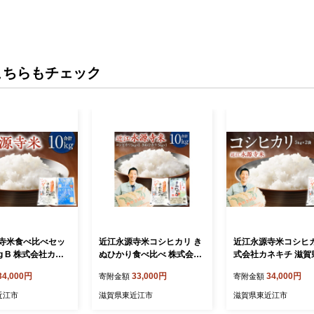
こちらもチェック
寺米食べ比べセッ
近江永源寺米コシヒカリ き
近江永源寺米コシヒカ
kg B 株式会社カネ
ぬひかり食べ比べ 株式会社
式会社カネキチ 滋賀
県 東近江市 C-D2
カネキチ 滋賀県 東近江市 C
江市 C-D31 米 コシ
34,000円
33,000円
34,000円
寄附金額
寄附金額
べ比べ セット コシヒ
-C07 米 食べ比べ セット コ
0kg 滋賀県産 白米 精
かがみ 10kg 滋賀
シヒカリ きぬひかり 10kg
地直送 永源寺 お米
近江市
滋賀県東近江市
滋賀県東近江市
滋賀県産 白米 精米