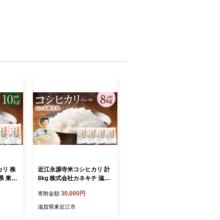
リ 株
近江永源寺米コシヒカリ 計
県 東近
8kg 株式会社カネキチ 滋賀
ヒカリ 1
県 東近江市 C10 米 コシヒ
30,000円
寄附金額
米 産
カリ 8kg こしひかり 白米
精米 近江米 滋賀県産 永源
滋賀県東近江市
寺米