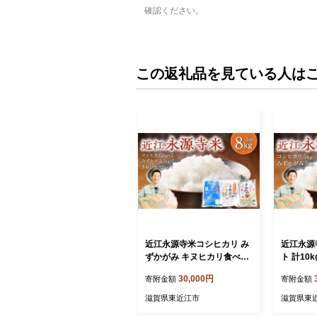
確認ください。
この返礼品を見ている人は
近江永源寺米コシヒカリ み
近江永源
ずかがみ キヌヒカリ食べ比
ト 計10
べ 8kg 株式会社カネキチ 滋
キチ 滋賀
30,000円
寄附金額
寄附金額
賀県 東近江市 C06 米 近江
5 米 食
米 3種
カリ みず
滋賀県東近江市
滋賀県東
県産 白米