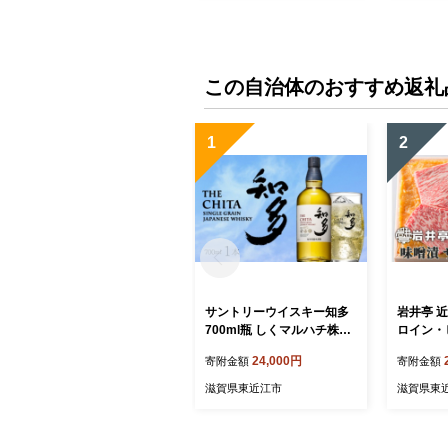
この自治体のおすすめ返礼
1
2
サントリーウイスキー知多
岩井亭 
700ml瓶 しくマルハチ株式
ロイン・ヒ
会社 滋賀県 東近江市 B-B2
高島屋選
24,000円
寄附金額
寄附金額
2 ウイスキー 知多 シングル
洛西店 滋
グレーン 国産ウイスキー サ
03 近江
滋賀県東近江市
滋賀県東
ントリー 700ml 瓶 ハイボー
ステーキ 
ル 洋酒 酒 ギフト
フト 贈答