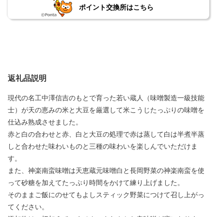
ポイント交換所はこちら
返礼品説明
現代の名工中澤信吉のもとで育った若い蔵人（味噌製造一級技能
士）が天の恵みの米と大豆を厳選して米こうじたっぷりの味噌を
仕込み熟成させました。
赤と白の合わせと赤、白と大豆の処理で赤は蒸して白は半煮半蒸
しと合わせた味わいものと三種の味わいを楽しんでいただけま
す。
また、神楽南蛮味噌は天恵蔵元味噌白と長岡野菜の神楽南蛮を使
って砂糖を加えてたっぷり時間をかけて練り上げました。
そのままご飯にのせてもよしスティック野菜につけて召し上がっ
てください。