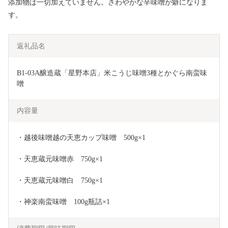
添加物は一切加えていません。さわやかな辛味噌が癖になりま
す。
返礼品名
B1-03A醸造蔵「星野本店」米こうじ味噌3種とかぐら南蛮味
噌
内容量
・越後味噌越の天恵カップ味噌　500g×1
・天恵蔵元味噌赤　750g×1
・天恵蔵元味噌白　750g×1
・神楽南蛮味噌　100g瓶詰×1