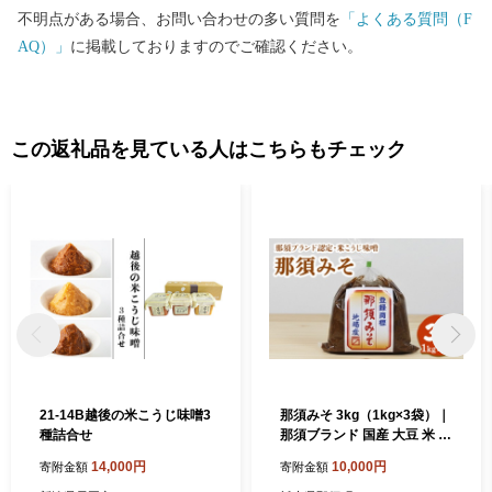
不明点がある場合、お問い合わせの多い質問を
「よくある質問（F
AQ）」
に掲載しておりますのでご確認ください。
この返礼品を見ている人はこちらもチェック
21-14B越後の米こうじ味噌3
那須みそ 3kg（1kg×3袋）｜
種詰合せ
那須ブランド 国産 大豆 米 米
こうじ 米味噌 那須町〔B-13
14,000円
10,000円
寄附金額
寄附金額
8〕