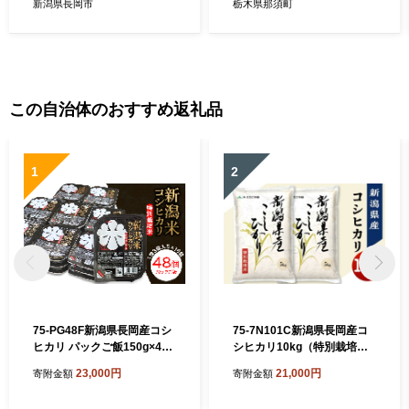
新潟県長岡市
栃木県那須町
この自治体のおすすめ返礼品
1
2
75-PG48F新潟県長岡産コシ
75-7N101C新潟県長岡産コ
ヒカリ パックご飯150g×48
シヒカリ10kg（特別栽培
個（特別栽培米）
米）【2026年8月下旬発送】
23,000円
21,000円
寄附金額
寄附金額