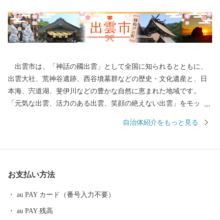
出雲市は、「神話の國出雲」として全国に知られるとともに、
出雲大社、荒神谷遺跡、西谷墳墓群などの歴史・文化遺産と、日
本海、宍道湖、斐伊川などの豊かな自然に恵まれた地域です。
「元気な出雲、活力のある出雲、笑顔の絶えない出雲」をモット
ーに、全国に誇れる都市づくり、愛着と誇りが持てる故郷づくり
自治体紹介をもっと見る
を展開しています。 出雲市では、出雲市の発展を願う郷土出身
の方々や、出雲市に心を寄せていただく全国のみなさまから、広
く寄附を募っています。いただいたご寄附は「日本の心のふるさ
と出雲応援基金」に積み立て、次年度以降に、指定された使途に
お支払い方法
基づき、出雲の観光や産業、福祉、教育、環境など幅広い分野の
事業に活用させていただきます。 このふるさと寄附をきっかけ
au PAY カード（番号入力不要）
に、全国のみなさまとたくさんのご縁を結びたいと願っていま
au PAY 残高
す。ぜひ、この機会に出雲市への温かいご支援をよろしくお願い