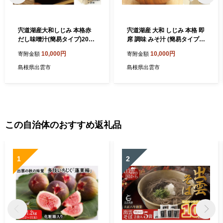
宍道湖産大和しじみ 本格赤
宍道湖産 大和 しじみ 本格 即
だし味噌汁(簡易タイプ)20食
席 調味 みそ汁 (簡易タイプ)
入 | 宍道湖産 大和 しじみ 味
20食入 | 蜆 貝 味噌 みそ汁 み
10,000円
10,000円
寄附金額
寄附金額
噌汁 20食 赤だし 簡易タイプ
そしる 出汁 スープ 朝食 昼食
みそ汁 みそしる 具 レトルト
夕食 晩御飯 お取り寄せ グル
島根県出雲市
島根県出雲市
インスタント ギフト 贈答 プ
メ 人気 おすすめ ギフト 贈答
レゼント 島根県 出雲市
島根県 出雲市
この自治体のおすすめ返礼品
1
2