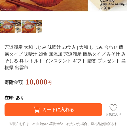
宍道湖産 大和しじみ 味噌汁 20食入 | 大和 しじみ 合わせ 簡
易タイプ 味噌汁 20食 無添加 宍道湖産 簡易タイプ みそ汁 み
そしる 具 レトルト インスタント ギフト 贈答 プレゼント 島
根県 出雲市
10,000
寄附金額
円
在庫: あり
お気に入り
現在お住まいの自治体へ寄附申込いただいた場合、返礼品は贈答され