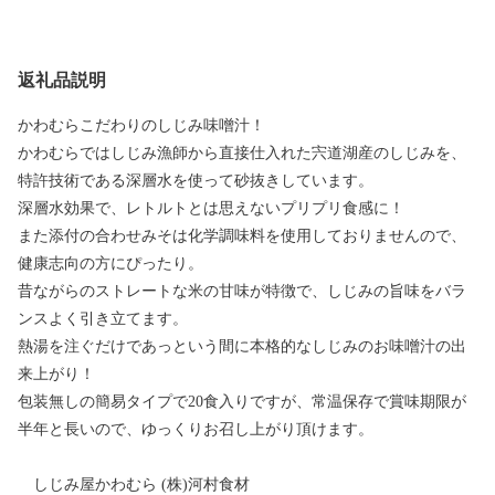
返礼品説明
かわむらこだわりのしじみ味噌汁！
かわむらではしじみ漁師から直接仕入れた宍道湖産のしじみを、
特許技術である深層水を使って砂抜きしています。
深層水効果で、レトルトとは思えないプリプリ食感に！
また添付の合わせみそは化学調味料を使用しておりませんので、
健康志向の方にぴったり。
昔ながらのストレートな米の甘味が特徴で、しじみの旨味をバラ
ンスよく引き立てます。
熱湯を注ぐだけであっという間に本格的なしじみのお味噌汁の出
来上がり！
包装無しの簡易タイプで20食入りですが、常温保存で賞味期限が
半年と長いので、ゆっくりお召し上がり頂けます。
しじみ屋かわむら (株)河村食材