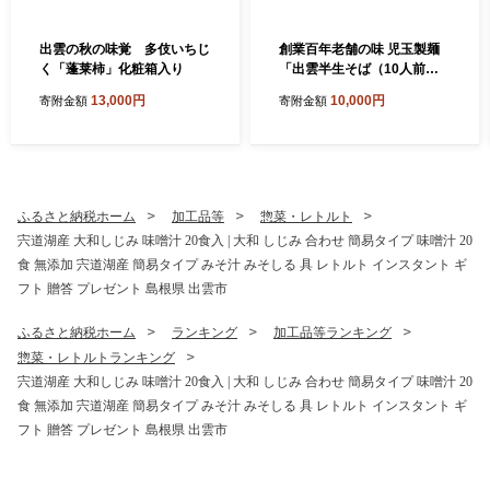
出雲の秋の味覚 多伎いちじ
創業百年老舗の味 児玉製麺
く「蓬莱柿」化粧箱入り
「出雲半生そば（10人前）
つゆ付き」
13,000円
10,000円
寄附金額
寄附金額
ふるさと納税ホーム
加工品等
惣菜・レトルト
宍道湖産 大和しじみ 味噌汁 20食入 | 大和 しじみ 合わせ 簡易タイプ 味噌汁 20
食 無添加 宍道湖産 簡易タイプ みそ汁 みそしる 具 レトルト インスタント ギ
フト 贈答 プレゼント 島根県 出雲市
ふるさと納税ホーム
ランキング
加工品等ランキング
惣菜・レトルトランキング
宍道湖産 大和しじみ 味噌汁 20食入 | 大和 しじみ 合わせ 簡易タイプ 味噌汁 20
食 無添加 宍道湖産 簡易タイプ みそ汁 みそしる 具 レトルト インスタント ギ
フト 贈答 プレゼント 島根県 出雲市