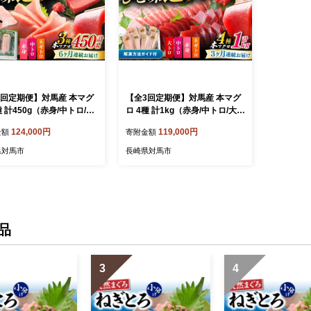
6回定期便】対馬産 本マグ
【全3回定期便】対馬産 本マグ
種 計450g（赤身/中トロ/ネ
ロ 4種 計1kg（赤身/中トロ/大ト
ロ）《対馬市》 【対海】
ロ/ネギトロ）《対馬市》 【対
124,000円
119,000円
金額
寄附金額
H013] マグロ まぐろ 鮪 本
海】[WAH006] マグロ まぐろ
マグロ 養殖 トロ 中トロ 中
鮪 本鮪 本マグロ 養殖 トロ 中ト
県対馬市
長崎県対馬市
赤身 ねぎとろ ネギトロ た
ロ 中とろ 大トロ 大とろ 赤身 ね
刺身 冷凍 海鮮 魚 柵 お祝
ぎとろ ネギトロ たたき 刺身 冷
答 定期便 毎月届く
凍 海鮮 魚 柵 お祝い 贈答 定期
便 毎月届く
品
3
4