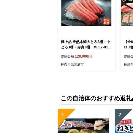
極上品 天然本鮪大とろ2柵・中
【全
とろ3柵・赤身3柵 M007-011-
ロ 3
01
ギト
120,000円
寄附金額
寄附
[WA
鮪 本
神奈川県三浦市
長崎
とろ 
たき 
い 贈
この自治体のおすすめ返礼
1
2