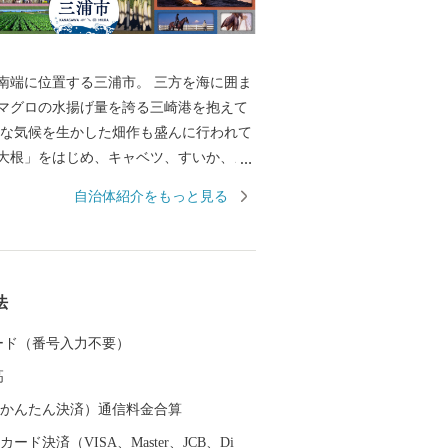
南端に位置する三浦市。 三方を海に囲ま
マグロの水揚げ量を誇る三崎港を抱えて
暖な気候を生かした畑作も盛んに行われて
大根」をはじめ、キャベツ、すいか、メ
れています。 市内には野菜の直売所や、
自治体紹介をもっと見る
を食べることができるお店がたくさんあ
お買い物やお散歩もお楽しみいただけま
食だけではなく、クルーズやダイビング、
海のレジャーも体験することができます。
法
在住の方へ 総務省通知により、市民の方
送りすることが禁止されました。 ふるさ
 カード（番号入力不要）
寄附金控除はできますが、返礼品はお送
高
んので、ご了承ください。
（auかんたん決済）通信料金合算
ード決済（VISA、Master、JCB、Di