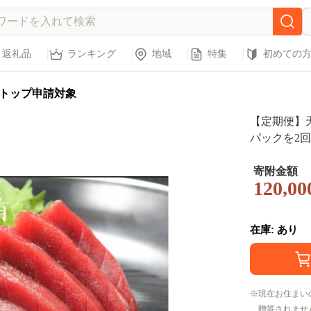
返礼品
ランキング
地域
特集
初めての
トップ申請対象
【定期便】
パックを2回分
寄附金額
120,00
在庫: あり
現在お住まい
贈答されませ