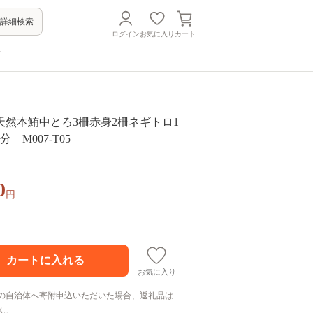
詳細検索
ログイン
お気に入り
カート
方
天然本鮪中とろ3柵赤身2柵ネギトロ1
 M007-T05
0
円
お気に入り
の自治体へ寄附申込いただいた場合、返礼品は
ん。