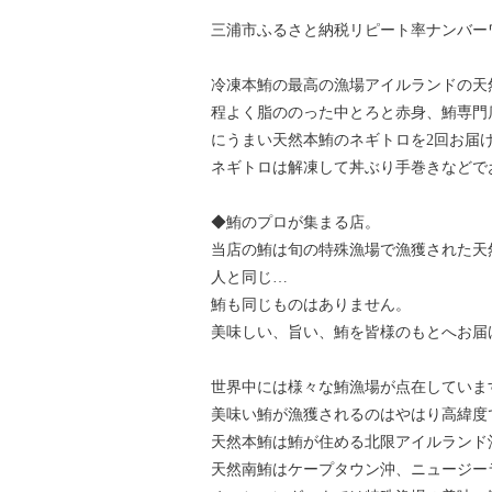
三浦市ふるさと納税リピート率ナンバー
冷凍本鮪の最高の漁場アイルランドの天
程よく脂ののった中とろと赤身、鮪専門
にうまい天然本鮪のネギトロを2回お届
ネギトロは解凍して丼ぶり手巻きなどで
◆鮪のプロが集まる店。
当店の鮪は旬の特殊漁場で漁獲された天
人と同じ…
鮪も同じものはありません。
美味しい、旨い、鮪を皆様のもとへお届
世界中には様々な鮪漁場が点在していま
美味い鮪が漁獲されるのはやはり高緯度
天然本鮪は鮪が住める北限アイルランド
天然南鮪はケープタウン沖、ニュージー