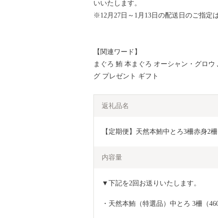
いいたします。
※12月27日～1月13日の配送日のご指
【関連ワード】
まぐろ 鮪 本まぐろ オーシャン・グロウ
グ プレゼント ギフト
返礼品名
【定期便】天然本鮪中とろ3柵赤身2柵ネ
内容量
▼下記を2回お送りいたします。
・天然本鮪（特選品）中とろ 3柵（46