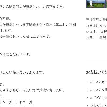
ワンの鮪専門店が厳選した、天然本まぐろ。
然本鮪。
三浦半島の最
店が厳選した天然本鮪をネギトロ用に加工した格別
れ日本屈指の
けします。
います。 温
お手軽においしく召し上がれます。
おり、「三浦
ロンが栽培さ
新鮮な魚介類
然物にこだわります。
りますので、
す。 また、
SUPなど、
お支払い方
けしたい熱い思いがあります。
※三浦市内に
へ返礼品をお
au PAY
す。
と納税による
au PAY 残
で四季があり、冷たい海の荒波で育った鮪。
りいたしませ
沖。
au PAY
ランド沖、シドニー沖。
クレジットカ