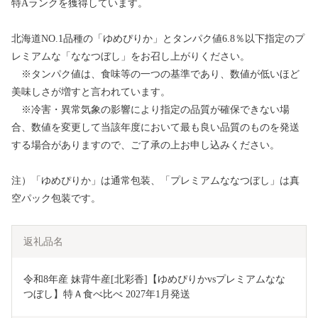
特Aランクを獲得しています。
北海道NO.1品種の「ゆめぴりか」とタンパク値6.8％以下指定のプ
レミアムな「ななつぼし」をお召し上がりください。
※タンパク値は、食味等の一つの基準であり、数値が低いほど
美味しさが増すと言われています。
※冷害・異常気象の影響により指定の品質が確保できない場
合、数値を変更して当該年度において最も良い品質のものを発送
する場合がありますので、ご了承の上お申し込みください。
注）「ゆめぴりか」は通常包装、「プレミアムななつぼし」は真
空パック包装です。
返礼品名
令和8年産 妹背牛産[北彩香]【ゆめぴりかvsプレミアムなな
つぼし】特Ａ食べ比べ 2027年1月発送