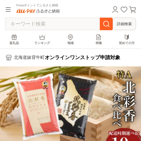
Pontaポイントでふるさと納税
詳細検索
返礼品
ランキング
地域
特集
初めての方
オンラインワンストップ申請対象
北海道妹背牛町