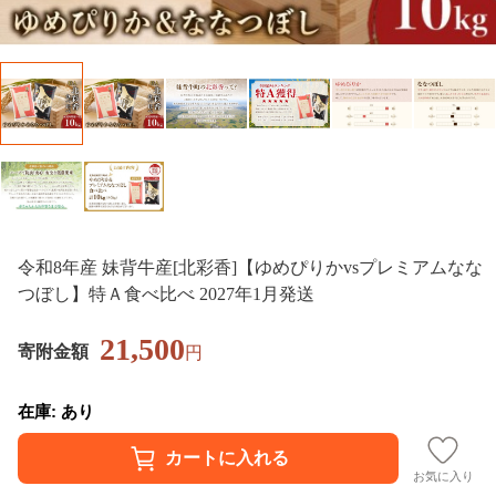
令和8年産 妹背牛産[北彩香]【ゆめぴりかvsプレミアムなな
つぼし】特Ａ食べ比べ 2027年1月発送
21,500
寄附金額
円
在庫: あり
お気に入り