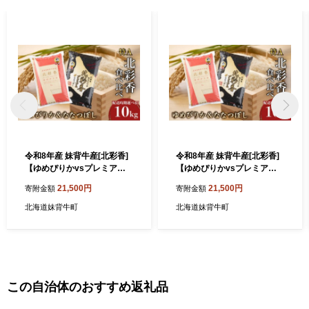
令和8年産 妹背牛産[北彩香]
令和8年産 妹背牛産[北彩香]
【ゆめぴりかvsプレミアム
【ゆめぴりかvsプレミアム
ななつぼし】特Ａ食べ比べ 2
ななつぼし】特Ａ食べ比べ 2
21,500円
21,500円
寄附金額
寄附金額
027年5月発送
027年3月発送
北海道妹背牛町
北海道妹背牛町
この自治体のおすすめ返礼品