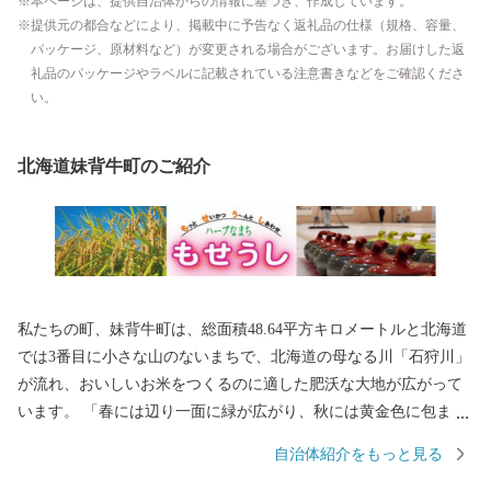
本ページは、提供自治体からの情報に基づき、作成しています。
提供元の都合などにより、掲載中に予告なく返礼品の仕様（規格、容量、
パッケージ、原材料など）が変更される場合がございます。お届けした返
礼品のパッケージやラベルに記載されている注意書きなどをご確認くださ
い。
北海道妹背牛町のご紹介
私たちの町、妹背牛町は、総面積48.64平方キロメートルと北海道
では3番目に小さな山のないまちで、北海道の母なる川「石狩川」
が流れ、おいしいお米をつくるのに適した肥沃な大地が広がって
います。 「春には辺り一面に緑が広がり、秋には黄金色に包まれ
る」季節を色で感じることのできる美しい田園風景が自慢で、こ
自治体紹介をもっと見る
の景観を生かしたまちづくりを進めています。 住民が「やすら