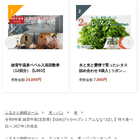
1
2
妹背牛温泉ペペル入浴回数券
水と光と愛情で育ったレタス
（12回分）【L003】
詰め合わせ 8袋入 | リボンレ
タス フリルレタス 北海道 妹
24,000円
7,000円
寄附金額
寄附金額
背牛町 レタス 詰め合せ サラ
ダ 水耕栽培 空知
ふるさと納税ホーム
米・パン
米
令和8年産 妹背牛産[北彩香]【ゆめぴりかvsプレミアムななつぼし】特Ａ食べ
比べ 2027年1月発送
ふるさと納税ホーム
ランキング
米・パンランキング