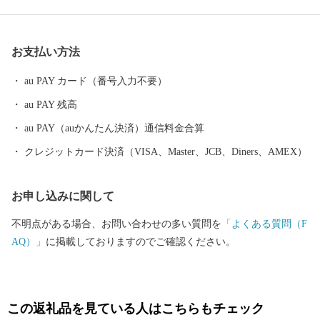
ぎ」や「ふれあい」を実感し、まちを訪れる人々が、「ぬくも
り」を感じることのできる理想のまちづくりをめざしています。
海も山もない小さなまちですが、町民に愛され続けて間もなく30
お支払い方法
年を迎える源泉かけ流しの自慢の温泉「妹背牛温泉ペペル」、道
内でも数少ない屋内カーリング専用施設「妹背牛町カーリングホ
au PAY カード（番号入力不要）
ール」、夏場に家族で楽しむことができる「遊水公園うらら」な
au PAY 残高
ど、皆さん方にご利用いだきたい施設も多数ございますので、一
度当町へお越しいただけると幸いです。
au PAY（auかんたん決済）通信料金合算
クレジットカード決済（VISA、Master、JCB、Diners、AMEX）
お申し込みに関して
不明点がある場合、お問い合わせの多い質問を
「よくある質問（F
AQ）」
に掲載しておりますのでご確認ください。
この返礼品を見ている人はこちらもチェック